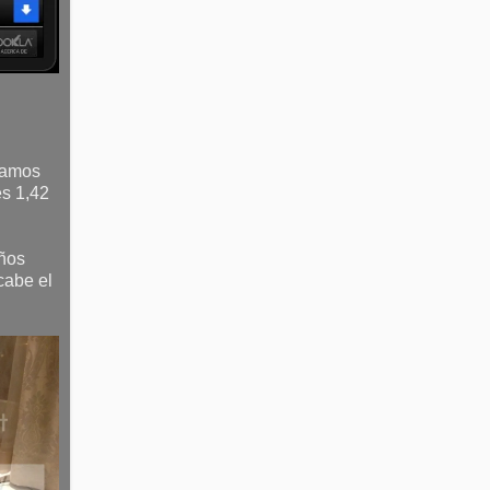
tamos
es 1,42
años
cabe el