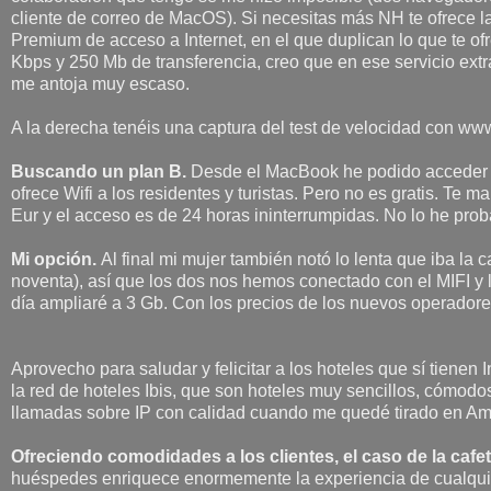
cliente de correo de MacOS). Si necesitas más NH te ofrece la 
Premium de acceso a Internet, en el que duplican lo que te of
Kbps y 250 Mb de transferencia, creo que en ese servicio ext
me antoja muy escaso.
A la derecha tenéis una captura del test de velocidad con w
Buscando un plan B.
Desde el MacBook he podido acceder a 
ofrece Wifi a los residentes y turistas. Pero no es gratis. Te 
Eur y el acceso es de 24 horas ininterrumpidas. No lo he prob
Mi opción.
Al final mi mujer también notó lo lenta que iba la
noventa), así que los dos nos hemos conectado con el MIFI y
día ampliaré a 3 Gb. Con los precios de los nuevos operador
Aprovecho para saludar y felicitar a los hoteles que sí tienen I
la red de hoteles Ibis, que son hoteles muy sencillos, cómod
llamadas sobre IP con calidad cuando me quedé tirado en A
Ofreciendo comodidades a los clientes, el caso de la cafet
huéspedes enriquece enormemente la experiencia de cualqui