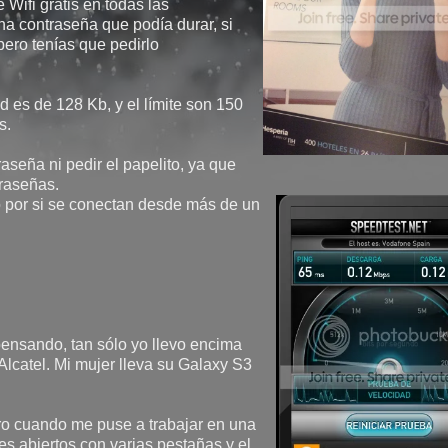
 Wifi gratis en todas las
na contraseña que podía durar, si
pero tenías que pedirlo
d es de 128 Kb, y el límite son 150
as.
aseña ni pedir el papelito, ya que
traseñas.
o por si se conectan desde más de un
ensando, tan sólo yo llevo encima
 Alcatel. Mi mujer lleva su Galaxy S3
ro cuando me puse a trabajar en una
s abiertos con varias pestañas y el