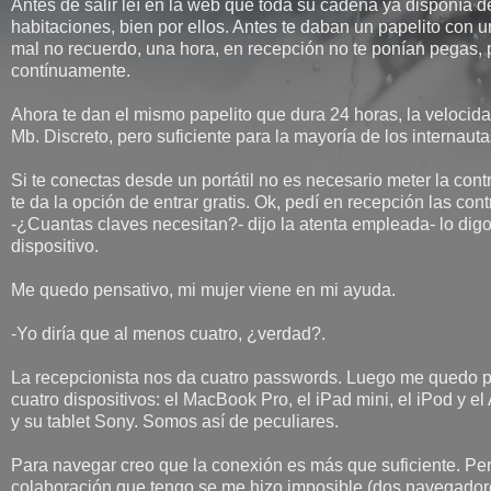
Antes de salir leí en la web que toda su cadena ya disponía de
habitaciones, bien por ellos. Antes te daban un papelito con u
mal no recuerdo, una hora, en recepción no te ponían pegas, 
contínuamente.
Ahora te dan el mismo papelito que dura 24 horas, la velocida
Mb. Discreto, pero suficiente para la mayoría de los internaut
Si te conectas desde un portátil no es necesario meter la contr
te da la opción de entrar gratis. Ok, pedí en recepción las con
-¿Cuantas claves necesitan?- dijo la atenta empleada- lo dig
dispositivo.
Me quedo pensativo, mi mujer viene en mi ayuda.
-Yo diría que al menos cuatro, ¿verdad?.
La recepcionista nos da cuatro passwords. Luego me quedo p
cuatro dispositivos: el MacBook Pro, el iPad mini, el iPod y el
y su tablet Sony. Somos así de peculiares.
Para navegar creo que la conexión es más que suficiente. Pe
colaboración que tengo se me hizo imposible (dos navegadore