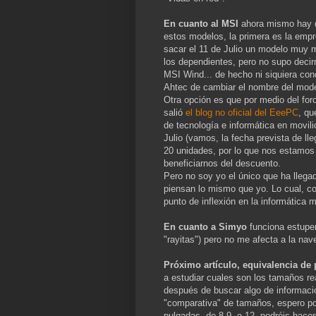
En cuanto al MSI
ahora mismo hay 
estos modelos, la primera es la empr
sacar el 11 de Julio un modelo muy m
los dependientes, pero no supo deci
MSI Wind... de hecho ni siquiera cono
Ahtec de cambiar el nombre del mode
Otra opción es que por medio del for
salió
el blog no oficial del EeePC
, qu
de tecnología e informática en movili
Julio (vamos, la fecha prevista de l
20 unidades, por lo que nos estamos
beneficiarnos del descuento.
Pero no soy yo el único que ha lleg
piensan lo mismo que yo. Lo cual, c
punto de inflexión en la informática m
En cuanto a Simyo
funciona estupe
"rayitas") pero no me afecta a la na
Próximo artículo, equivalencia de p
a estudiar cuales son los tamaños real
después de buscar algo de informació
"comparativa" de tamaños, espero pon
pulgadas, de 8.9, o 12, podréis hacer