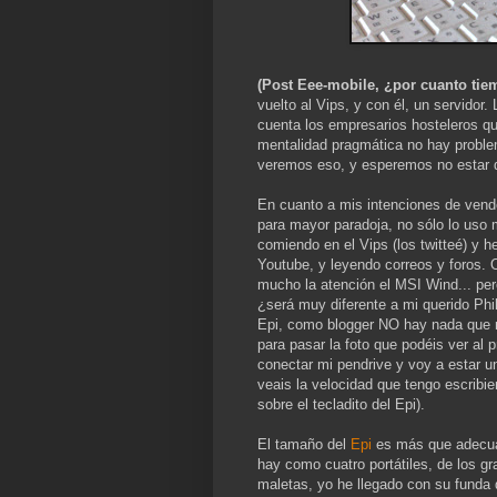
(Post Eee-mobile, ¿por cuanto tie
vuelto al Vips, y con él, un servido
cuenta los empresarios hosteleros qu
mentalidad pragmática no hay problem
veremos eso, y esperemos no estar 
En cuanto a mis intenciones de vend
para mayor paradoja, no sólo lo uso
comiendo en el Vips (los twitteé) y h
Youtube, y leyendo correos y foros. 
mucho la atención el MSI Wind... per
¿será muy diferente a mi querido Phi
Epi, como blogger NO hay nada que n
para pasar la foto que podéis ver al 
conectar mi pendrive y voy a estar un
veais la velocidad que tengo escribi
sobre el tecladito del Epi).
El tamaño del
Epi
es más que adecuad
hay como cuatro portátiles, de los g
maletas, yo he llegado con su funda d