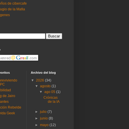
ños de cibercafe
ugio de la Mafia
ogenes
o
voritos
Archivo del blog
reviviendo
▼
2026
(34)
 PC
▼
agosto
(1)
ibilidad
▼
ago 05
(1)
g de Jairo
Crónicas
antes
de la IA
ción Rebelde
►
julio
(7)
vida Geek
►
junio
(8)
►
mayo
(12)