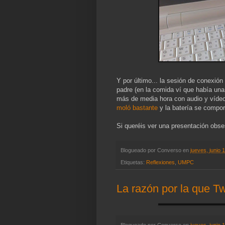
Y por último... la sesión de conexión
padre (en la comida ví que había un
más de media hora con audio y vídeo h
moló bastante
y la batería se compo
Si queréis ver una presentación obse
Blogueado por
Converso
en
jueves, junio 
Etiquetas:
Reflexiones
,
UMPC
La razón por la que Tw