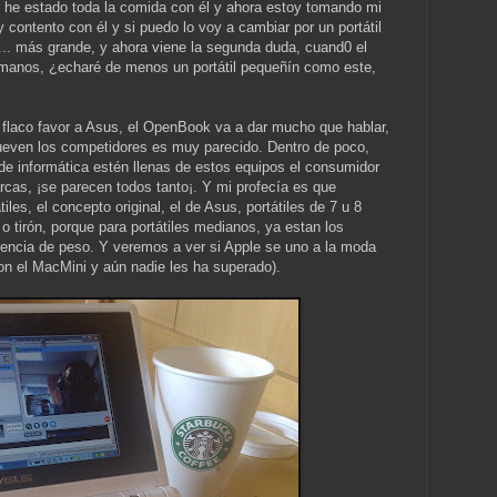
d, he estado toda la comida con él y ahora estoy tomando mi
 contento con él y si puedo lo voy a cambiar por un portátil
.. más grande, y ahora viene la segunda duda, cuand0 el
s manos, ¿echaré de menos un portátil pequeñín como este,
 flaco favor a Asus, el OpenBook va a dar mucho que hablar,
mueven los competidores es muy parecido. Dentro de poco,
 de informática estén llenas de estos equipos el consumidor
arcas, ¡se parecen todos tanto¡. Y mi profecía es que
les, el concepto original, el de Asus, portátiles de 7 u 8
o tirón, porque para portátiles medianos, ya estan los
rencia de peso. Y veremos a ver si Apple se uno a la moda
con el MacMini y aún nadie les ha superado).