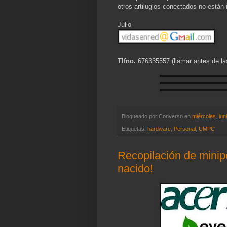
otros artilugios conectados no están 
Julio
Tlfno.
676335557 (llamar antes de la
Blogueado por
Converso
en
miércoles, jun
Etiquetas:
hardware
,
Personal
,
UMPC
Recopilación de minip
nacido!