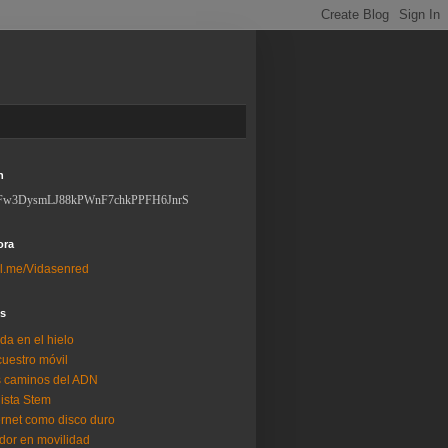
n
Fw3DysmLJ88kPWnF7chkPPFH6JnrS
ora
l.me/Vidasenred
os
da en el hielo
uestro móvil
 caminos del ADN
lista Stem
ernet como disco duro
dor en movilidad