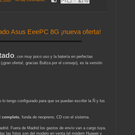
12, 2008
No hay comentarios:
ado Asus EeePC 8G ¡nueva oferta!
tado
, con muy poco uso y la batería en perfectas
¡gran oferta!, gracias Bultza por el consejo), es la versión
ro lo tengo configurado para que se puedan escribir la Ñ y los
l completo
, funda de neopreno, CD con el sistema.
drid. Fuera de Madrid los gastos de envío van a cargo tuya,
das las fotos son del modelo en venta (el módem Huawei y