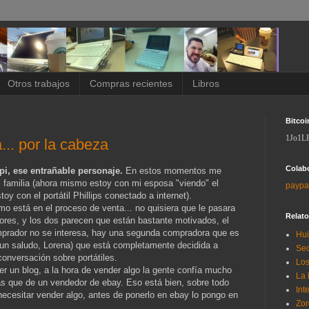
Otros trabajos
Compras recientes
Libros
Bitcoi
1Jo1L
.. por la cabeza
Colab
pi, ese entrañable personaje.
En estos momentos me
 familia (ahora mismo estoy con mi esposa "viendo" el
paypa
oy con el portátil Phillips conectado a internet).
 está en el proceso de venta... no quisiera que le pasara
Relat
es, y los dos parecen que están bastante motivados, el
omprador no se interesa, hay una segunda compradora que es
Hui
un saludo, Lorena) que está completamente decidida a
Sec
onversación sobre portátiles.
Los
ner un blog, a la hora de vender algo la gente confía mucho
La 
 que de un vendedor de ebay. Eso está bien, sobre todo
Int
ecesitar vender algo, antes de ponerlo en ebay lo pongo en
Zor