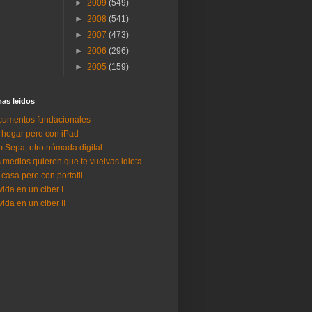
►
2009
(549)
►
2008
(541)
►
2007
(473)
►
2006
(296)
►
2005
(159)
as lei­dos
umentos fundacionales
 hogar pero con iPad
 Sepa, otro nómada digital
 medios quieren que te vuelvas idiota
 casa pero con portatil
vida en un ciber I
vida en un ciber II