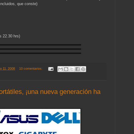
incluidos, que conste)
s 22.30 hrs)
io 11, 2008
10 comentarios:
ortátiles, ¡una nueva generación ha