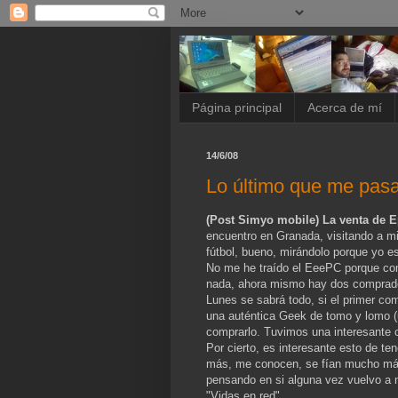
Página principal
Acerca de mí
14/6/08
Lo último que me pasa.
(Post Simyo mobile)
La venta de E
encuentro en Granada, visitando a mi
fútbol, bueno, mirándolo porque yo est
No me he traído el EeePC porque como
nada, ahora mismo hay dos comprador
Lunes se sabrá todo, si el primer c
una auténtica Geek de tomo y lomo (
comprarlo. Tuvimos una interesante c
Por cierto, es interesante esto de te
más, me conocen, se fían mucho más
pensando en si alguna vez vuelvo a n
"Vidas en red".