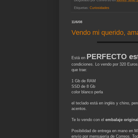
Blogueado por
Converso
en
jueves, junio 
Etiquetas:
Curiosidades
11/6/08
Vendo mi querido, am
PERFECTO es
Está en
condiciones. Lo vendo por 320 Euros (
que trae:
1 Gb de RAM
SSD de 8 Gb
color blanco perla
el teclado está en inglés y chino, pe
acentos.
Te lo vendo con el
embalaje origina
Posibilidad de entrega en mano en Ma
envío por mensajería de Correos. To