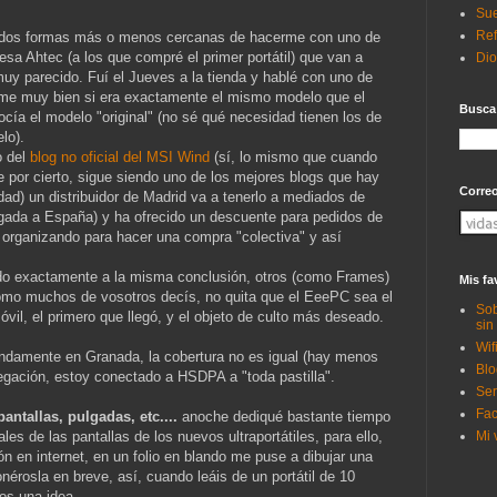
Sue
Ref
dos formas más o menos cercanas de hacerme con uno de
esa Ahtec (a los que compré el primer portátil) que van a
Di
uy parecido. Fuí el Jueves a la tienda y hablé con uno de
rme muy bien si era exactamente el mismo modelo que el
Busca
cía el modelo "original" (no sé qué necesidad tienen los de
lo).
o del
blog no oficial del MSI Wind
(sí, lo mismo que cuando
e por cierto, sigue siendo uno de los mejores blogs que hay
Corre
dad) un distribuidor de Madrid va a tenerlo a mediados de
legada a España) y ha ofrecido un descuente para pedidos de
 organizando para hacer una compra "colectiva" y así
ado exactamente a la misma conclusión, otros (como Frames)
Mis fa
omo muchos de vosotros decís, no quita que el EeePC sea el
Sob
óvil, el primero que llegó, y el objeto de culto más deseado.
sin
Wif
ndamente en Granada, la cobertura no es igual (hay menos
Blo
vegación, estoy conectado a HSDPA a "toda pastilla".
Ser
Fac
antallas, pulgadas, etc....
anoche dediqué bastante tiempo
Mi 
es de las pantallas de los nuevos ultraportátiles, para ello,
n en internet, en un folio en blando me puse a dibujar una
érosla en breve, así, cuando leáis de un portátil de 10
os una idea.