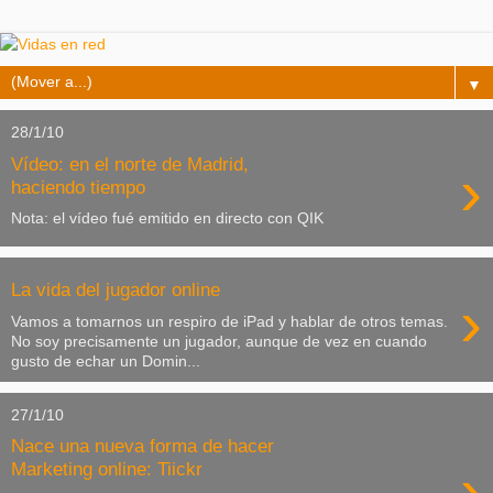
▼
28/1/10
Vídeo: en el norte de Madrid,
›
haciendo tiempo
Nota: el vídeo fué emitido en directo con QIK
La vida del jugador online
›
Vamos a tomarnos un respiro de iPad y hablar de otros temas.
No soy precisamente un jugador, aunque de vez en cuando
gusto de echar un Domin...
27/1/10
Nace una nueva forma de hacer
›
Marketing online: Tiickr