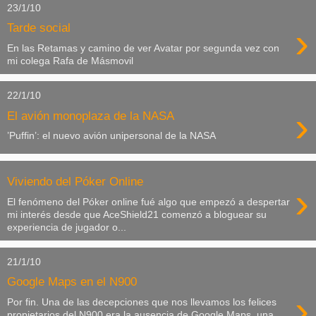
23/1/10
›
Tarde social
En las Retamas y camino de ver Avatar por segunda vez con
mi colega Rafa de Másmovil
22/1/10
›
El avión monoplaza de la NASA
’Puffin’: el nuevo avión unipersonal de la NASA
Viviendo del Póker Online
›
El fenómeno del Póker online fué algo que empezó a despertar
mi interés desde que AceShield21 comenzó a bloguear su
experiencia de jugador o...
21/1/10
Google Maps en el N900
›
Por fin. Una de las decepciones que nos llevamos los felices
propietarios del N900 era la ausencia de Google Maps, una