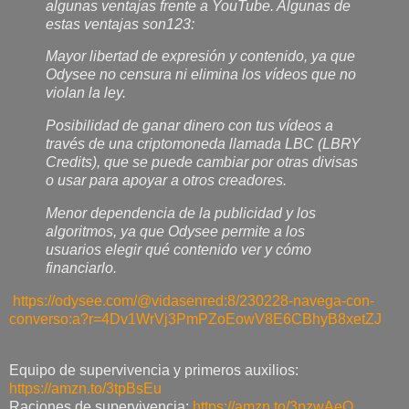
algunas ventajas frente a YouTube. Algunas de
estas ventajas son123:
Mayor libertad de expresión y contenido, ya que
Odysee no censura ni elimina los vídeos que no
violan la ley.
Posibilidad de ganar dinero con tus vídeos a
través de una criptomoneda llamada LBC (LBRY
Credits), que se puede cambiar por otras divisas
o usar para apoyar a otros creadores.
Menor dependencia de la publicidad y los
algoritmos, ya que Odysee permite a los
usuarios elegir qué contenido ver y cómo
financiarlo.
https://odysee.com/@vidasenred:8/230228-navega-con-
converso:a?r=4Dv1WrVj3PmPZoEowV8E6CBhyB8xetZJ
Equipo de supervivencia y primeros auxilios:
https://amzn.to/3tpBsEu
Raciones de supervivencia:
https://amzn.to/3pzwAeO