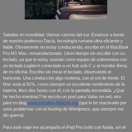
Saludos en movilidad. Vamos camino del sur. Estamos a bordo 
de nuestro poderoso Dacia, tecnología rumana ultra eficiente y 
fiable. Obviamente no estoy conduciendo, escribo en el MacBook 
Pro M1 Max, remanufacturado. Llevo tiempo sin escribir con su 
teclado, ya que lo estoy usando como equipo de sobremesa con 
un teclado Logitech conectado a un hub usb-C y al monitor Benq 
de mi oficina. Escribo sin mirar el teclado, observando el 
horizonte. Una conducción algo molesta, con el sol de frente. El 
Mac está al 81%, como siempre un excelente rendimiento de la 
batería, llevo dos horas con él, con la pantalla encendida. ¿Qué 
he hecho mientras? he escrito un post para Vidas en red, otro 
para mi blog 
www.estudios-biblicos.org
 (que lo he reactivado por 
unos problemas con el hosting de Wordpress, que siempre me 
dio guerra). 
Para este viaje me acompaña el iPad Pro (sólo con funda, sin el 