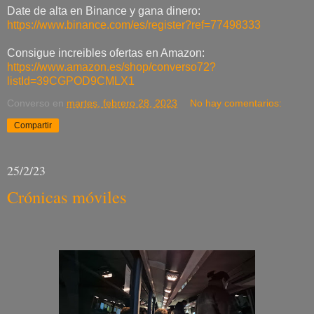
Date de alta en Binance y gana dinero:
https://www.binance.com/es/register?ref=77498333
Consigue increibles ofertas en Amazon:
https://www.amazon.es/shop/converso72?
listId=39CGPOD9CMLX1
Converso
en
martes, febrero 28, 2023
No hay comentarios:
Compartir
25/2/23
Crónicas móviles