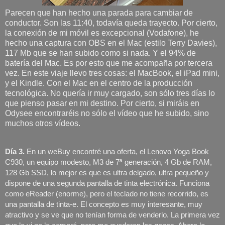
Parecen que han hecho una parada para cambiar de
conductor. Son las 11:40, todavía queda trayecto. Por cierto,
la conexión de mi móvil es excepcional (Vodafone), he
hecho una captura con OBS en el Mac (estilo Terry Davies),
117 Mb que se han subido como si nada. Y el 94% de
batería del Mac. Es por esto que me acompaña por tercera
vez. En este viaje llevo tres cosas: el MacBook, el iPad mini,
y el Kindle. Con el Mac en el centro de la producción
tecnológica. No quería ir muy cargado, son sólo tres días lo
que pienso pasar en mi destino. Por cierto, si miráis en
Odysee encontraréis no sólo el vídeo que he subido, sino
muchos otros vídeos.
Día 3.
 En un weBuy encontré una oferta, el Lenovo Yoga Book 
C930, un equipo modesto, M3 de 7ª generación, 4 Gb de RAM, 
128 Gb SSD, lo mejor es que es ultra delgado, ultra pequeño y 
dispone de una segunda pantalla de tinta electrónica. Funciona 
como eReader (enorme), pero el teclado no tiene recorrido, es 
una pantalla de tinta-e. El concepto es muy interesante, muy 
atractivo y se ve que no tenían forma de venderlo. La primera vez 