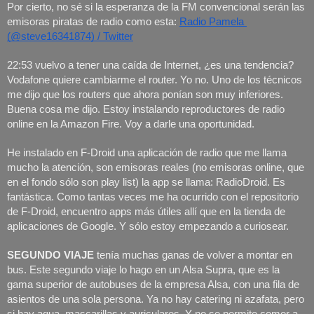
Por cierto, no sé si la esperanza de la FM convencional serán las 
emisoras piratas de radio como esta: 
Radio Pamela 
(@steve16341874) / Twitter
22:53 vuelvo a tener una caída de Internet, ¿es una tendencia? 
Vodafone quiere cambiarme el router. Yo no. Uno de los técnicos 
me dijo que los routers que ahora ponían son muy inferiores. 
Buena cosa me dijo. Estoy instalando reproductores de radio 
online en la Amazon Fire. Voy a darle una oportunidad. 
He instalado en F-Droid una aplicación de radio que me llama 
mucho la atención, son emisoras reales (no emisoras online, que 
en el fondo sólo son play list) la app se llama: RadioDroid. Es 
fantástica. Como tantas veces me ha ocurrido con el repositorio 
de F-Droid, encuentro apps más útiles allí que en la tienda de 
aplicaciones de Google. Y sólo estoy empezando a curiosear. 
SEGUNDO VIAJE
 tenía muchas ganas de volver a montar en 
bus. Este segundo viaje lo hago en un Alsa Supra, que es la 
gama superior de autobuses de la empresa Alsa, con una fila de 
asientos de una sola persona. Ya no hay catering ni azafata, pero 
si hay agua, mascarillas y auriculares. Y no se permite comer a 