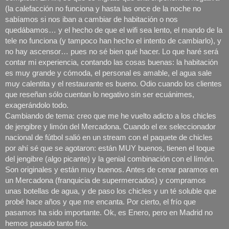
(la calefacción no funciona y hasta las once de la noche no 
sabíamos si nos iban a cambiar de habitación o nos 
quedábamos… y el hecho de que el wifi sea lento, el mando de la 
tele no funciona (y tampoco han hecho el intento de cambiarlo), y 
no hay ascensor… pues no sé bien qué hacer. Lo que haré será 
contar mi experiencia, contando las cosas buenas: la habitación 
es muy grande y cómoda, el personal es amable, el agua sale 
muy calentita y el restaurante es bueno. Odio cuando los clientes 
que reseñan sólo cuentan lo negativo sin ser ecuánimes, 
exagerándolo todo. 
Cambiando de tema: creo que me he vuelto adicto a los chicles 
de jengibre y limón del Mercadona. Cuando el ex seleccionador 
nacional de fútbol salió en un stream con el paquete de chicles 
por ahí sé que se agotaron: están MUY buenos, tienen el toque 
del jengibre (algo picante) y la genial combinación con el límón. 
Son originales y están muy buenos. Antes de cenar paramos en 
un Mercadona (franquicia de supermercados) y compramos 
unas botellas de agua, y de paso los chicles y un té soluble que 
probé hace años y que me encanta. Por cierto, el frío que 
pasamos ha sido importante. Ok, es Enero, pero en Madrid no 
hemos pasado tanto frío. 