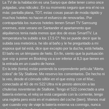
La TV de la habitación es una Sanyo que debe tener como once 
pulgadas, una ridiculez. En su momento seguro que era el no va 
más: pantalla plana, TDT, estas cosas pasan de moda rápido y 
muchos hoteles no hacen el esfuerzo de renovarlas. Por 
contrapartida los nuevos hoteles tienen Smart TV Samsung 
enormes, este verano en Santander el apartamento que 
alquilamos tenía nada menos que dos de esas SmartTV. La 
temperatura ha subido a los 17,5 Cº. No se puede decir que la 
subida sea meteórica. he ido al baño y le he preguntado a mi 
esposa qué tal está, dice que excepto por la ducha, está helada. 
El baño es un témpano de hielo. En fin, siento que la puntuación 
que voy a poner en Booking va a ser inferior al 8,3 que tienen en 
la entrada en un cuadro de honor. 
En la tele (tonta) están poniendo la sorprendente película “Alerta 
cobra” de Sly Stallone. Me reservo los comentarios. De hecho ni 
la veo, desde el cómodo sillón en el que estoy con el Mac, 
conectado al 4G de mi S22 Ultra ni le presto atención a las 
chulerías noventeras de Stallone. Tengo el S22 conectado a una 
batería externa, el reloj se está cargando con la corriente, tengo 
una regleta pero está en el maletero del coche (bien). Menos mal 
que cuando voy de viaje la batería externa va conmigo, nunca 