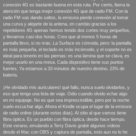
conexión 4G es bastante buena en esta ruta. Por cierto, llama la 
atención que tenga mejor conexión 4G que de radio FM. Con la 
radio FM vas dando saltos, la emisora pierde conexión al tomar 
una curva y alejarte de la antena, en cambio gracias a los 
repetidores 4G apenas hemos tenido dos cortes muy pequeños, 
y llevamos casi dos horas. Creo que al menos 5 horas de 
pantalla llevo, si no más. La Surface es cómoda, pero: la pantalla 
es más pequeña, el teclado es más incómodo, y el soporte no es 
ideal para tenerlo en las piernas: es una lámina que se clava, es 
mejor usarlo en una mesa. Cada dispositivo tiene sus puntos 
fuertes. Ya estamos a 33 minutos de nuestro destino. 23% de 
batería.
¡He olvidado mis auriculares! qué fallo, nunca suelo olvidarlos, y 
eso que tengo una lista de viaje. Odio cuando olvido echar algo 
en mi equipaje. No es que sea imprescindible, pero por la noche 
suelo escuchar algo. Ahora el Kindle ocupa el lugar de la emisora 
de radio online (durante estos días). Al sitio al que vamos tiene 
fibra óptica. Es un pueblo con fibra óptica, desde hace tiempo. 
Este verano, emulando a Terry Davis grabé algunos vídeos 
desde el Mac con OBS y captura de pantalla, esto aun no lo he 