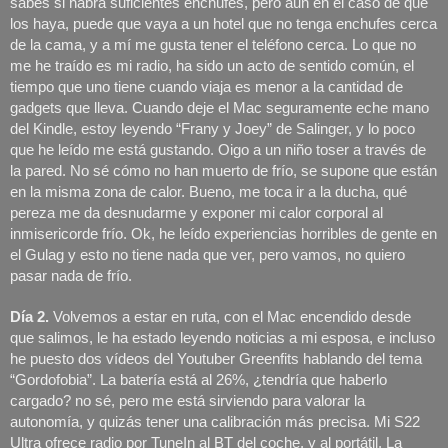
sabes si habrá suficientes enchufes, pero aun en el caso de que 
los haya, puede que vaya a un hotel que no tenga enchufes cerca 
de la cama, y a mí me gusta tener el teléfono cerca. Lo que no 
me he traído es mi radio, ha sido un acto de sentido común, el 
tiempo que uno tiene cuando viaja es menor a la cantidad de 
gadgets que lleva. Cuando deje el Mac seguramente eche mano 
del Kindle, estoy leyendo “Frany y Joey” de Salinger, y lo poco 
que he leído me está gustando. Oigo a un niño toser a través de 
la pared. No sé cómo no han muerto de frío, se supone que están 
en la misma zona de calor. Bueno, me toca ir a la ducha, qué 
pereza me da desnudarme y exponer mi calor corporal al 
inmisericorde frío. Ok, he leído experiencias horribles de gente en 
el Gulag y esto no tiene nada que ver, pero vamos, no quiero 
pasar nada de frío. 
Día 2.
 Volvemos a estar en ruta, con el Mac encendido desde 
que salimos, le ha estado leyendo noticias a mi esposa, e incluso 
he puesto dos vídeos del Youtuber Greenfits hablando del tema 
“Gordofobia”. La batería está al 26%, ¿tendría que haberlo 
cargado? no sé, pero me está sirviendo para valorar la 
autonomía, y quizás tener una calibración más precisa. Mi S22 
Ultra ofrece radio por TuneIn al BT del coche, y al portátil. La 