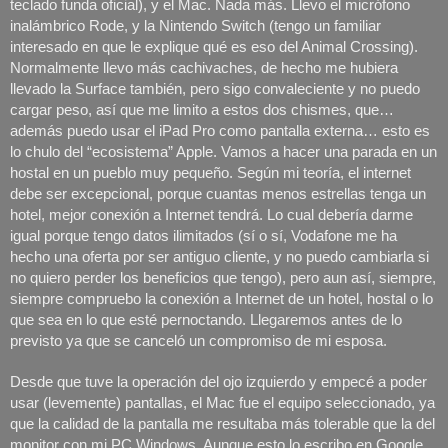
teclado funda oficial), y el Mac. Nada más. Llevo el micrófono 
inalámbrico Rode, y la Nintendo Switch (tengo un familiar 
interesado en que le explique qué es eso del Animal Crossing). 
Normalmente llevo más cachivaches, de hecho me hubiera 
llevado la Surface también, pero sigo convaleciente y no puedo 
cargar peso, así que me limito a estos dos chismes, que… 
además puedo usar el iPad Pro como pantalla externa… esto es 
lo chulo del “ecosistema” Apple. Vamos a hacer una parada en un 
hostal en un pueblo muy pequeño. Según mi teoría, el internet 
debe ser excepcional, porque cuantas menos estrellas tenga un 
hotel, mejor conexión a Internet tendrá. Lo cual debería darme 
igual porque tengo datos ilimitados (sí o sí, Vodafone me ha 
hecho una oferta por ser antiguo cliente, y no puedo cambiarla si 
no quiero perder los beneficios que tengo), pero aun así, siempre, 
siempre compruebo la conexión a Internet de un hotel, hostal o lo 
que sea en lo que esté pernoctando. Llegaremos antes de lo 
previsto ya que se canceló un compromiso de mi esposa. 
Desde que tuve la operación del ojo izquierdo y empecé a poder 
usar (levemente) pantallas, el Mac fue el equipo seleccionado, ya 
que la calidad de la pantalla me resultaba más tolerable que la del 
monitor con mi PC Windows. Aunque esto lo escribo en Google 