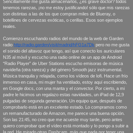
Sencillamente me gusta almacenarlos, ¿es grave doctor? todos 
tenemos rarezas, ¡no me estoy justificando! sólo que mis rarezas 
son distintas a las de los que compran miles de Blueray, o 
botellines de cervezas exóticas, o cerillas. Esos son ejemplos 
reales.
Comienzo escuchando radios del mundo de la web de Garden 
radio 
http://radio.garden/visit/madrid/hFG1a7Dk
 pero no me gusta 
el sonido del altavoz que tengo, así que conecto los auriculares 
N35 al móvil y escucho una radio online de un app de Android 
“Radio Player” de Uber Stations escucho emisoras de música 
navideña (otra rareza) y del género Smooth jazz instrumental. 
Música tranquila y relajada, como los vídeos de lofi. Hace un frío 
inmenso en casa, mi mujer ha ventilado, estoy aquí escribiendo, 
en Google docs, con una manta y el convector. Por cierto, a mi 
padre le hicimos un regalazo estas navidades, un iPad de 12,9 
pulgadas de segunda generación. Un equipo que, después de 
comprobarlo está en un excelente estado. Lo compramos como 
un remanufacturado de Amazon, me parece una buena opción. 
Son las 21:45, no creo que me acueste muy tarde, pero antes 
quiero comprobar que el vídeo está montado y lo pongo a subir a 
la red. He mirado otras Dashcam, más que nada por tener una 