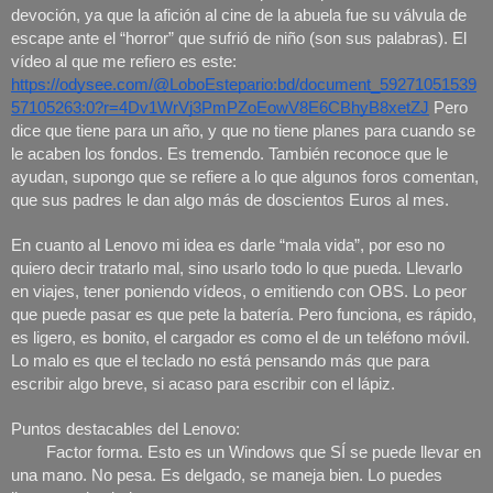
devoción, ya que la afición al cine de la abuela fue su válvula de 
escape ante el “horror” que sufrió de niño (son sus palabras). El 
vídeo al que me refiero es este: 
https://odysee.com/@LoboEstepario:bd/document_59271051539
57105263:0?r=4Dv1WrVj3PmPZoEowV8E6CBhyB8xetZJ
 Pero 
dice que tiene para un año, y que no tiene planes para cuando se 
le acaben los fondos. Es tremendo. También reconoce que le 
ayudan, supongo que se refiere a lo que algunos foros comentan, 
que sus padres le dan algo más de doscientos Euros al mes. 
En cuanto al Lenovo mi idea es darle “mala vida”, por eso no 
quiero decir tratarlo mal, sino usarlo todo lo que pueda. Llevarlo 
en viajes, tener poniendo vídeos, o emitiendo con OBS. Lo peor 
que puede pasar es que pete la batería. Pero funciona, es rápido, 
es ligero, es bonito, el cargador es como el de un teléfono móvil. 
Lo malo es que el teclado no está pensando más que para 
escribir algo breve, si acaso para escribir con el lápiz. 
Puntos destacables del Lenovo:
Factor forma. Esto es un Windows que SÍ se puede llevar en 
una mano. No pesa. Es delgado, se maneja bien. Lo puedes 