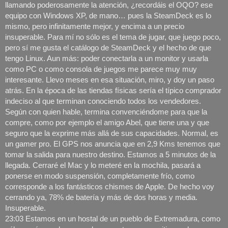
llamando poderosamente la atención, ¿recordáis el OQO? ese 
equipo con Windows XP, de mano… pues la SteamDeck es lo 
mismo, pero infinitamente mejor, y encima a un precio 
insuperable. Para mí no sólo es el tema de jugar, que juego poco, 
pero sí me gusta el catálogo de SteamDeck y el hecho de que 
tengo Linux. Aun más: poder conectarla a un monitor y usarla 
como PC o como consola de juegos me parece muy muy 
interesante. Llevo meses en esa situación, miro, y doy un paso 
atrás. En la época de las tiendas físicas sería el típico comprador 
indeciso al que terminan conociendo todos los vendedores. 
Según con quien hable, termina convenciéndome para que la 
compre, como por ejemplo el amigo Abel, que tiene una y que 
seguro que la exprime más allá de sus capacidades. Normal, es 
un gamer pro. El GPS nos anuncia que en 2,9 Kms tenemos que 
tomar la salida para nuestro destino. Estamos a 5 minutos de la 
llegada. Cerraré el Mac y lo meteré en la mochila, pasará a 
ponerse en modo suspensión, completamente frío, como 
corresponde a los fantásticos chismes de Apple. De hecho voy 
cerrando ya, 78% de batería y más de dos horas y media. 
Insuperable. 
23:03 Estamos en un hostal de un pueblo de Extremadura, como 