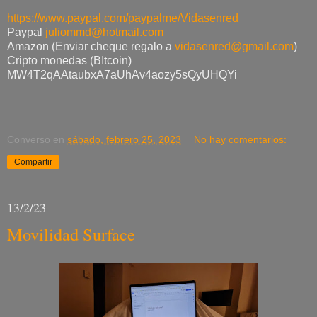
https://www.paypal.com/paypalme/Vidasenred
Paypal
juliommd@hotmail.com
Amazon (Enviar cheque regalo a
vidasenred@gmail.com
)
Cripto monedas (BItcoin)
MW4T2qAAtaubxA7aUhAv4aozy5sQyUHQYi
Converso
en
sábado, febrero 25, 2023
No hay comentarios:
Compartir
13/2/23
Movilidad Surface