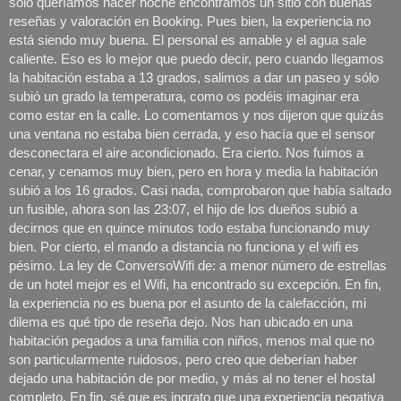
sólo queríamos hacer noche encontramos un sitio con buenas 
reseñas y valoración en Booking. Pues bien, la experiencia no 
está siendo muy buena. El personal es amable y el agua sale 
caliente. Eso es lo mejor que puedo decir, pero cuando llegamos 
la habitación estaba a 13 grados, salimos a dar un paseo y sólo 
subió un grado la temperatura, como os podéis imaginar era 
como estar en la calle. Lo comentamos y nos dijeron que quizás 
una ventana no estaba bien cerrada, y eso hacía que el sensor 
desconectara el aire acondicionado. Era cierto. Nos fuimos a 
cenar, y cenamos muy bien, pero en hora y media la habitación 
subió a los 16 grados. Casi nada, comprobaron que había saltado 
un fusible, ahora son las 23:07, el hijo de los dueños subió a 
decirnos que en quince minutos todo estaba funcionando muy 
bien. Por cierto, el mando a distancia no funciona y el wifi es 
pésimo. La ley de ConversoWifi de: a menor número de estrellas 
de un hotel mejor es el Wifi, ha encontrado su excepción. En fin, 
la experiencia no es buena por el asunto de la calefacción, mi 
dilema es qué tipo de reseña dejo. Nos han ubicado en una 
habitación pegados a una familia con niños, menos mal que no 
son particularmente ruidosos, pero creo que deberían haber 
dejado una habitación de por medio, y más al no tener el hostal 
completo. En fin, sé que es ingrato que una experiencia negativa 