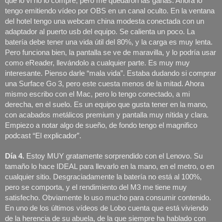
que lo vi no lo compré, pero me quedaron las ganas. Ahora lo 
tengo emitiendo vídeo por OBS en un canal oculto. En la ventana 
del hotel tengo una webcam china modesta conectada con un 
adaptador al puerto usb del equipo. Se calienta un poco. La 
batería debe tener una vida útil del 80%, y la carga es muy lenta. 
Pero funciona bien, la pantalla se ve de maravilla, y lo podría usar 
como eReader, llevándolo a cualquier parte. Es muy muy 
interesante. Pienso darle “mala vida”. Estaba dudando si comprar 
una Surface Go 3, pero este cuesta menos de la mitad. Ahora 
mismo escribo con el Mac, pero lo tengo conectado, a mi 
derecha, en el suelo. Es un equipo que gusta tener en la mano, 
con acabados metálicos premium y pantalla muy nítida y clara. 
Empiezo a notar algo de sueño, de fondo tengo el magnifico 
podcast “El explicador”.
Día 4.
 Estoy MUY gratamente sorprendido con el Lenovo. Su 
tamaño lo hace IDEAL para llevarlo en la mano, en el metro, o en 
cualquier sitio. Desgraciadamente la batería no está al 100%, 
pero se comporta, y el rendimiento del M3 me tiene muy 
satisfecho. Obviamente lo uso mucho para consumir contenido. 
En uno de los últimos vídeos de Lobo cuenta que está viviendo 
de la herencia de su abuela, de la que siempre ha hablado con 