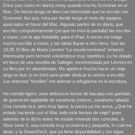
Drive (así como mi diario) estoy usando mucho Scrivener en el 
Mac. De hecho tengo un libro casi terminado que he escrito con 
Scrivener. Así que, mira por donde tengo el resto de equipos 
aparcados en favor del Mac. Algunas partes de mi diario, que 
escribo compulsivamente (ya que no miro la pantalla) las escribo 
a mano, con la app Notability para el iPad. A veces me relaja 
mucho escribir a mano, y las ideas fluyen a otro ritmo. Son las 
18:28. El libro de Mario Levrero “La novela luminosa” empezó 
interesante pero terminó volviéndose muy repetitivo. Lo he dejado 
en favor de una novelita de Salinger, recomendada por Levrero en 
su libro por mí abandonado. Me apetece mucho hacer un viaje 
largo en bus (o en tren) para poder dedicar la sesión a escribir. 
Los entornos “hostiles” me animan a refugiarme en la escritura. 
He comido ligero, unos deliciosos lomos de bacalao con gambas, 
de guarnición tagliatelle de zanahoria (vamos, zanahoria rallada). 
Una comida rica, pero muy ligera, la panza ya me avisa. ¿Qué he 
estado haciendo con el Mac todo este tiempo de viaje? pues 
además de lo dicho antes he estado mirando dos consolas, la 
Xbox serie S, una consola muy económica y pequeña, lo cual me 
atrae, y la SteamDeck, que ya tiene disponibilidad y me sigue 