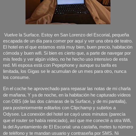
Vuelve la Surface. Estoy en San Lorenzo del Escorial, pequeña 
escapada de un día para comer por aquí y ver una obra de teatro. 
El hotel en el que estamos está muy bien, buen precio, habitación 
cómoda y buen wifi. Si bien es cierto que, a parte de navegar por 
mis feeds y ver algún vídeo, no he hecho uso intensivo de esta 
red. Mi esposa está con Pepephone y aunque su tarifa es 
limitada, los Gigas se le acumulan de un mes para otro, nunca 
los consume. 
En el coche he aprovechado para repasar las notas de mi charla 
de mañana. Y ya de noche, en la habitación he capturado vídeos 
con OBS (de las dos cámaras de la Surface, y de mi pantalla), 
para posteriormente editarlos con Clipchamp y subirlos a 
Odysee. La conexión del hotel se cayó unos minutos (parecía 
que el router se había reiniciado), así que me conecté a otra Wifi, 
la del Ayuntamiento de El Escorial: una castaña, metes tu número 
de teléfono y te mandan usuario y contraseña por SMS. Ni 