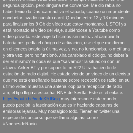
segunda opción, pero ninguna me convence. Me dio rabia no 
haber tenido la Dashcam activa el sábado, cuando un imprudente 
conductor invadió nuestro carril. Quedan entre 12 y 18 minutos 
para finalizar los 9 Gb de vídeo que estoy montando. LISTO! ya 
está montado el vídeo del viaje, subiéndose a Youtube como 
vídeo privado. Este viaje lo hicimos sin radio… al cambiar la 
batería nos pedía el código de activación, usé el que me dieron 
en el concesionario la última vez, y no, no funcionaba, lo metí una 
y otra vez, pero no funcionó, ¿ha cambiado el código, no debería 
ser el mismo? la cosa es que “salvamos” la situación con un 
altavoz Anker BT y por supuesto mi S22 Ultra haciendo de 
estación de radio digital. He estado viendo un vídeo de un diexista 
que me está enseñando bastante sobre recepción de radio, en su 
último vídeo muestra una antena loop para recepción de radio 
am, el tipo llega a escuchar RNE de Sevilla. Este es el enlace: 
https://youtu.be/xcdeK9JBqlg
 muy interesante este mundo, 
puedo percibir la fascinación que es ir haciendo capturas de 
emisoras lejanas. Muy nostálgico todo. Tienen en twitter una 
especie de concurso que se llama algo así como 
#NochesdeRadio 