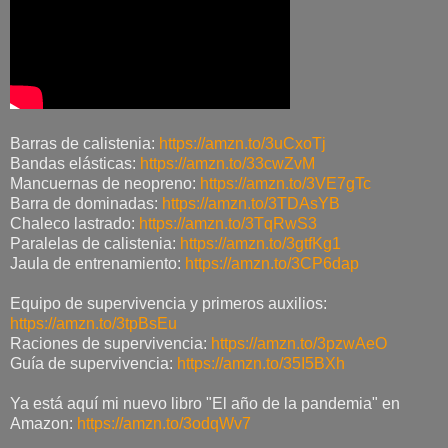
Barras de calistenia:
https://amzn.to/3uCxoTj
Bandas elásticas:
https://amzn.to/33cwZvM
Mancuernas de neopreno:
https://amzn.to/3VE7gTc
Barra de dominadas:
https://amzn.to/3TDAsYB
Chaleco lastrado:
https://amzn.to/3TqRwS3
Paralelas de calistenia:
https://amzn.to/3gtfKg1
Jaula de entrenamiento:
https://amzn.to/3CP6dap
Equipo de supervivencia y primeros auxilios:
https://amzn.to/3tpBsEu
Raciones de supervivencia:
https://amzn.to/3pzwAeO
Guía de supervivencia:
https://amzn.to/35I5BXh
Ya está aquí mi nuevo libro "El año de la pandemia" en
Amazon:
https://amzn.to/3odqWv7