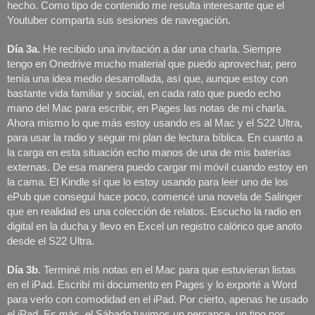
hecho. Como tipo de contenido me resulta interesante que el 
Youtuber comparta sus sesiones de navegación. 
Día 3a.
 He recibido una invitación a dar una charla. Siempre 
tengo en Onedrive mucho material que puedo aprovechar, pero 
tenía una idea medio desarrollada, así que, aunque estoy con 
bastante vida familiar y social, en cada rato que puedo echo 
mano del Mac para escribir, en Pages las notas de mi charla. 
Ahora mismo lo que más estoy usando es al Mac y el S22 Ultra, 
para usar la radio y seguir mi plan de lectura bíblica. En cuanto a 
la carga en esta situación echo manos de una de mis baterías 
externas. De esa manera puedo cargar mi móvil cuando estoy en 
la cama. El Kindle sí que lo estoy usando para leer uno de los 
ePub que conseguí hace poco, comencé una novela de Salinger 
que en realidad es una colección de relatos. Escucho la radio en 
digital en la ducha y llevo en Excel un registro calórico que anoto 
desde el S22 Ultra.
Día 3b
. Terminé mis notas en el Mac para que estuvieran listas 
en el iPad. Escribí mi documento en Pages y lo exporté a Word 
para verlo con comodidad en el iPad. Por cierto, apenas he usado 
el iPad. Es más, el Sábado tuvimos un percance, un tipo nos 