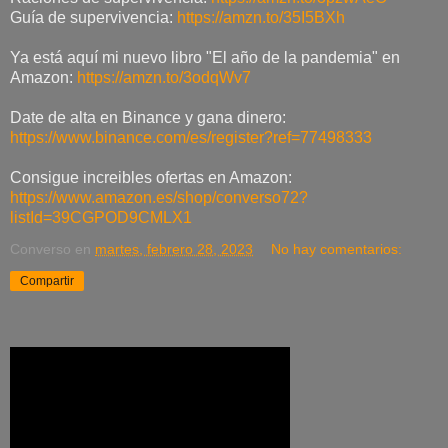
Guía de supervivencia:
https://amzn.to/35I5BXh
Ya está aquí mi nuevo libro "El año de la pandemia" en
Amazon:
https://amzn.to/3odqWv7
Date de alta en Binance y gana dinero:
https://www.binance.com/es/register?ref=77498333
Consigue increibles ofertas en Amazon:
https://www.amazon.es/shop/converso72?
listId=39CGPOD9CMLX1
Converso
en
martes, febrero 28, 2023
No hay comentarios:
Compartir