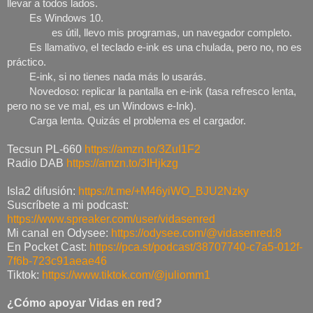
llevar a todos lados.
Es Windows 10.
es útil, llevo mis programas, un navegador completo.
Es llamativo, el teclado e-ink es una chulada, pero no, no es 
práctico. 
E-ink, si no tienes nada más lo usarás. 
Novedoso: replicar la pantalla en e-ink (tasa refresco lenta, 
pero no se ve mal, es un Windows e-Ink). 
Carga lenta. Quizás el problema es el cargador.
Tecsun PL-660
https://amzn.to/3ZuI1F2
Radio DAB
https://amzn.to/3IHjkzg
Isla2 difusión:
https://t.me/+M46yiWO_BJU2Nzky
Suscríbete a mi podcast:
https://www.spreaker.com/user/vidasenred
Mi canal en Odysee:
https://odysee.com/@vidasenred:8
En Pocket Cast:
https://pca.st/podcast/38707740-c7a5-012f-
7f6b-723c91aeae46
Tiktok:
https://www.tiktok.com/@juliomm1
¿Cómo apoyar Vidas en red?