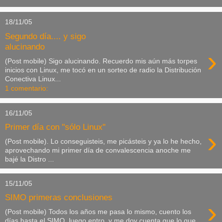
18/11/05
Segundo día.... y sigo
alucinando
›
(Post mobile) Sigo alucinando. Recuerdo mis aún más torpes
inicios con Linux, me tocó en un sorteo de radio la Distribución
Conectiva Linux...
1 comentario:
16/11/05
Primer día con "sólo Linux"
›
(Post mobile). Lo conseguisteis, me picásteis y ya lo he hecho,
aprovechando mi primer día de convalescencia anoche me
bajé la Distro ...
15/11/05
SIMO primeras conclusiones
›
(Post mobile) Todos los años me pasa lo mismo, cuento los
días hasta el SIMO, luego entro, y me doy cuenta que lo que