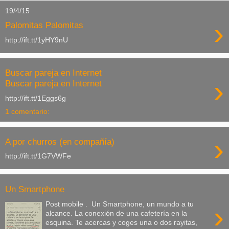
19/4/15
›
Palomitas Palomitas
http://ift.tt/1yHY9nU
Buscar pareja en Internet
›
Buscar pareja en Internet
http://ift.tt/1Eggs6g
1 comentario:
›
A por churros (en compañía)
http://ift.tt/1G7VWFe
Un Smartphone
Post mobile . Un Smartphone, un mundo a tu
›
alcance. La conexión de una cafetería en la
esquina. Te acercas y coges una o dos rayitas,