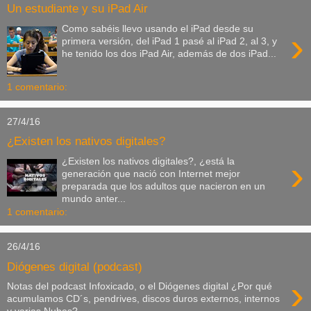
Un estudiante y su iPad Air
Como sabéis llevo usando el iPad desde su
›
primera versión, del iPad 1 pasé al iPad 2, al 3, y
he tenido los dos iPad Air, además de dos iPad...
1 comentario:
27/4/16
¿Existen los nativos digitales?
›
¿Existen los nativos digitales?, ¿está la
generación que nació con Internet mejor
preparada que los adultos que nacieron en un
mundo anter...
1 comentario:
26/4/16
Diógenes digital (podcast)
›
Notas del podcast Infoxicado, o el Diógenes digital ¿Por qué
acumulamos CD´s, pendrives, discos duros externos, internos