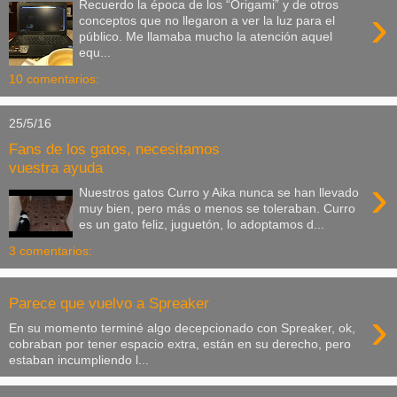
Recuerdo la época de los “Origami” y de otros
›
conceptos que no llegaron a ver la luz para el
público. Me llamaba mucho la atención aquel
equ...
10 comentarios:
25/5/16
Fans de los gatos, necesitamos
vuestra ayuda
›
Nuestros gatos Curro y Aika nunca se han llevado
muy bien, pero más o menos se toleraban. Curro
es un gato feliz, juguetón, lo adoptamos d...
3 comentarios:
Parece que vuelvo a Spreaker
›
En su momento terminé algo decepcionado con Spreaker, ok,
cobraban por tener espacio extra, están en su derecho, pero
estaban incumpliendo l...