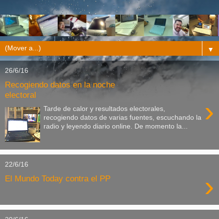
▼
26/6/16
Recogiendo datos en la noche
electoral
›
Tarde de calor y resultados electorales,
recogiendo datos de varias fuentes, escuchando la
radio y leyendo diario online. De momento la...
22/6/16
›
El Mundo Today contra el PP