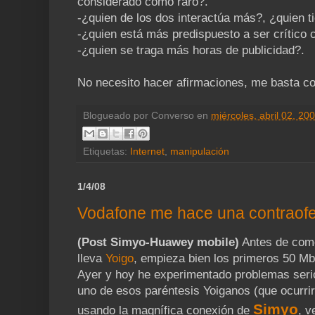
considerado como raro?.
-¿quien de los dos interactúa más?, ¿quien t
-¿quien está más predispuesto a ser crítico 
-¿quien se traga más horas de publicidad?.
No necesito hacer afirmaciones, me basta co
Blogueado por
Converso
en
miércoles, abril 02, 20
Etiquetas:
Internet
,
manipulación
1/4/08
Vodafone me hace una contraofer
(Post Simyo-Huawey mobile)
Antes de come
lleva
Yoigo
, empieza bien los primeros 50 M
Ayer y hoy he experimentado problemas serio
uno de esos paréntesis Yoiganos (que ocurrir
Simyo
usando la magnífica conexión de
, v