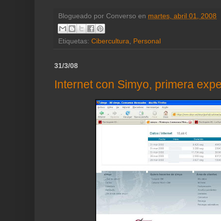
Blogueado por
Converso
en
martes, abril 01, 2008
Etiquetas:
Cibercultura
,
Personal
31/3/08
Internet con Simyo, primera expe