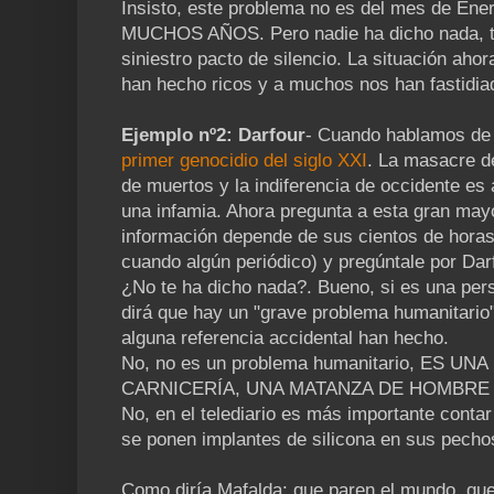
Insisto, este problema no es del mes de En
MUCHOS AÑOS. Pero nadie ha dicho nada, to
siniestro pacto de silencio. La situación aho
han hecho ricos y a muchos nos han fastidiad
Ejemplo nº2: Darfour
- Cuando hablamos de 
primer genocidio del siglo XXI
. La masacre d
de muertos y la indiferencia de occidente es
una infamia. Ahora pregunta a esta gran may
información depende de sus cientos de horas 
cuando algún periódico) y pregúntale por Dar
¿No te ha dicho nada?. Bueno, si es una pers
dirá que hay un "grave problema humanitario" (
alguna referencia accidental han hecho.
No, no es un problema humanitario, ES 
CARNICERÍA, UNA MATANZA DE HOMBRE
No, en el telediario es más importante cont
se ponen implantes de silicona en sus pecho
Como diría Mafalda: que paren el mundo, que