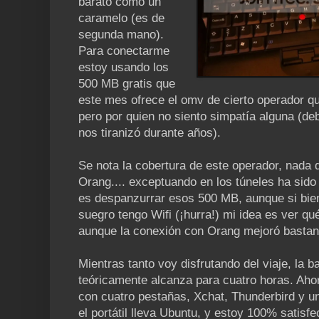
barato como un
caramelo (es de
segunda mano).
Para conectarme
estoy usando los
500 MB gratis que
este mes ofrece el omv de cierto operador q
pero por quien no siento simpatía alguna (de
nos tiranizó durante años).
Se nota la cobertura de este operador, nada 
Orang.... exceptuando en los túneles ha sido
es despanzurrar esos 500 MB, aunque si bien
suegro tengo Wifi (¡hurra!) mi idea es ver qué
aunque la conexión con Orang mejoró bastant
Mientras tanto voy disfrutando del viaje, la b
teóricamente alcanza para cuatro horas. Aho
con cuatro pestañas, Xchat, Thunderbird y un
el portátil lleva Ubuntu, y estoy 100% satisfe