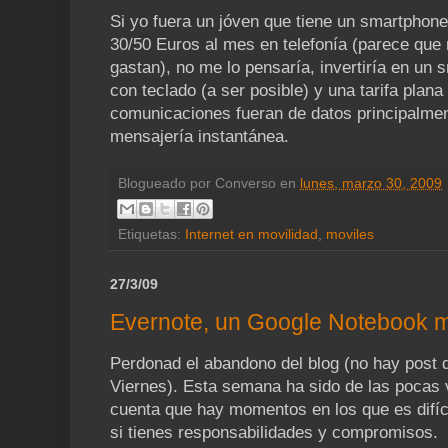
Si yo fuera un jóven que tiene un smartphon
30/50 Euros al mes en telefonía (parece que
gastan), no me lo pensaría, invertiría en u
con teclado (a ser posible) y una tarifa plan
comunicaciones fueran de datos principalment
mensajería instantánea.
Blogueado por
Converso
en
lunes, marzo 30, 2009
Etiquetas:
Internet en movilidad
,
moviles
27/3/09
Evernote, un Google Notebook 
Perdonad el abandono del blog (no hay post 
Viernes). Esta semana ha sido de las pocas
cuenta que hay momentos en los que es difíci
si tienes responsabilidades y compromisos.