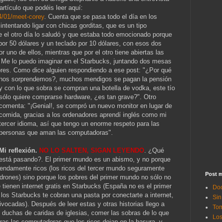
artículo que podéis leer aquí:
4/01/meet-corey
. Cuenta que se pasa todo el día en los
intentando ligar con chicas gorditas, que es un tipo
ue el otro día lo saludó y que estaba todo emocionado porque
por 50 dólares y un teclado por 10 dólares, con esos dos
uno de ellos, mientras que por el otro tiene abiertas las
 Me lo puedo imaginar en el Starbucks, juntando dos mesas
ores. Como dice alguien respondiendo a ese post: "¿Por qué
nos sor
prendemos?, muchos mendigos se pagan la pensión
y con lo que sobra se compran una botella de vodka, este tío
sólo quiere comprarse hardware, ¿es tan grave?". Otro
comenta: "¡Genial!, se compró un nuevo monitor en lugar de
comida, gracias a los ordenadores aprendí inglés como mi
tercer idioma, así que tengo un enorme respeto para las
personas que aman las computadoras".
Mi reflexión.
NO LO SALTEN, SIGAN LEYENDO
. ¿Qué
está pasando?. El primer mundo es un abismo, y no porque
mendamente ricos (los ricos del tercer mundo seguramente
Post m
rones) sino porque los pobres del primer mundo no sólo no
 tienen internet gratis en Starbucks (España no es el primer
Doc
os Starbucks te cobran una pasta por conectarte a internet,
Sin
vocadas). Después de leer estas y otras historias llego a
Tom
n duchas de caridas de iglesias, comer las sobras de lo que
Los
paras las computadoras que los ricos dejan en la basura, y