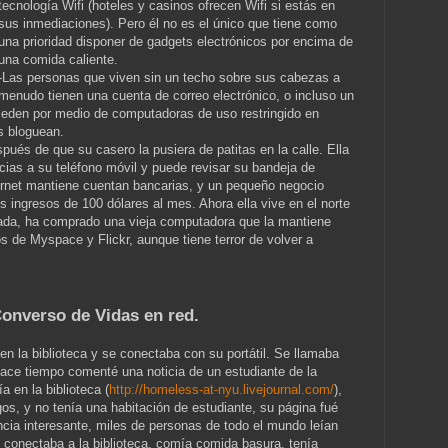
tecnología Wifi (hoteles y casinos ofrecen Wifi si estás en
sus inmediaciones). Pero él no es el único que tiene como
una prioridad disponer de gadgets electrónicos por encima de
una comida caliente.
-Las personas que viven sin un techo sobre sus cabezas a
menudo tienen una cuenta de correo electrónico, o incluso un
cceden por medio de computadoras de uso restringido en
s bloguean.
espués de que su casero la pusiera de patitas en la calle. Ella
cias a su teléfono móvil y puede revisar su bandeja de
ternet mantiene cuentan bancarias, y un pequeño negocio
s ingresos de 100 dólares al mes. Ahora ella vive en el norte
ilada, ha comprado una vieja computadora que la mantiene
os de Myspace y Flickr, aunque tiene terror de volver a
Converso de Vidas en red.
en la biblioteca y se conectaba con su portátil. Se llamaba
ace tiempo comenté una noticia de un estudiante de la
 en la biblioteca (
http://homeless-at-nyu.livejournal.com/
),
s, y no tenía una habitación de estudiante, su página fué
ncia interesante, miles de personas de todo el mundo leían
ue conectaba a la biblioteca, comía comida basura, tenía