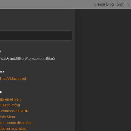
n
Fw3DysmLJ88kPWnF7chkPPFH6JnrS
ora
l.me/Vidasenred
os
da en el hielo
uestro móvil
 caminos del ADN
lista Stem
ernet como disco duro
dor en movilidad