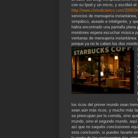
con su Ipod y un micro, y escribió el 
http://www.chrisdiclerico.com/2005/0
servicios de mensajería instantánea, 
simpático, aseado e inteligente, y q
había encontrado una pantalla plana 
monitores espera escuchar música por 
ventanas de mensajería instantánea.
porque ya no le caben los dos monit
los ricos del primer mundo sean tre
sean aún más ricos, y mucho más lad
se preocupan por la comida, sino que
mundo, sino el segundo mundo, aquí l
así que no saquéis conclusiones equi
esta conclusión, si puedes lavarte e
la gente de los restaurantes tira, re