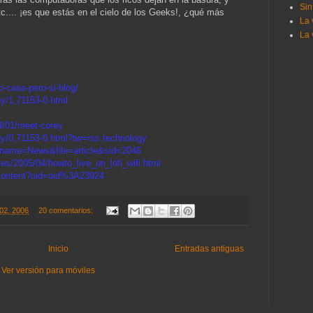
Sin
etc.... ¡es que estás en el cielo de los Geeks!, ¿qué más
La 
La 
o-casa-pero-si-blog/
y/1,71153-0.html
4/01/meet-corey
gy/0,71153-0.html?tw=rss.technology
p?name=News&file=article&sid=2046
es/2005/04/howto_live_on_lofi_wifi.html
Content?oid=oid%3A23924
 02, 2006
20 comentarios:
Inicio
Entradas antiguas
Ver versión para móviles