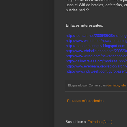
usas el Wifi de hoteles, cafeterías, 
puedes pedir?.
Enlaces interesantes:
http://tecniart.net/2006/06/30/no-teng
http://www.wired.com/news/technolog
http://thehomelessguy.blogspot.com
http://www.chrisdiclerico.com/2005/0
http://www.wired.com/news/technolo
http://dailywireless.org/modules.ph
http://www.eyebeam.org/reblog/archiv
http://www.indyweek.com/gyrobase/
Blogueado por
Converso
en
domingo, julio
Entradas más recientes
Suscribirse a:
Entradas (Atom)