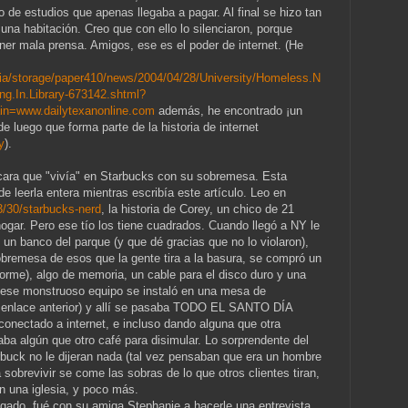
o de estudios que apenas llegaba a pagar. Al final se hizo tan
una habitación. Creo que con ello lo silenciaron, porque
ner mala prensa. Amigos, ese es el poder de internet. (He
dia/storage/paper410/news/2004/04/28/University/Homeless.N
ng.In.Library-673142.shtml?
n=www.dailytexanonline.com
además, he encontrado ¡un
e luego que forma parte de la historia de internet
y
).
ara que "vivía" en Starbucks con su sobremesa. Esta
de leerla entera mientras escribía este artículo. Leo en
3/30/starbucks-nerd
, la historia de Corey, un chico de 21
gar. Pero ese tío los tiene cuadrados. Cuando llegó a NY le
n un banco del parque (y que dé gracias que no lo violaron),
bremesa de esos que la gente tira a la basura, se compró un
rme), algo de memoria, un cable para el disco duro y una
on ese monstruoso equipo se instaló en una mesa de
l enlace anterior) y allí se pasaba TODO
EL SANTO DÍA
conectado a internet, e incluso dando alguna que otra
a algún que otro café para disimular. Lo sorprendente del
buck no le dijeran nada (tal vez pensaban que era un hombre
sobrevivir se come las sobras de lo que otros clientes tiran,
n una iglesia, y poco más.
rigado, fué con su amiga Stephanie a hacerle una entrevista