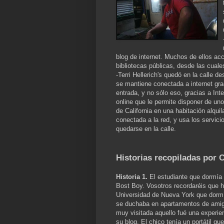
blog de internet. Muchos de ellos a
bibliotecas públicas, desde las cuale
-Terri Hellerich's quedó en la calle d
se mantiene conectada a internet gra
entrada, y no sólo eso, gracias a In
online que le permite disponer de uno
de California en una habitación alqu
conectada a la red, y usa los servici
quedarse en la calle.
Historias recopiladas por 
Histori
a 1.
El estudiante que dormía 
Bost Boy. Vosotros recordaréis que h
Universidad de Nueva York que dormía
se duchaba en apartamentos de amigo
muy visitada aquello fué una experie
su blog. El chico tenía un portátil q