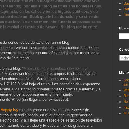
"
Kevin Barbieux es un blogger estadounidense que vive
Sue
(
vaga
bundo), por eso su blog se titula The homeless guy.
Ref
tagonista, en las calles y en los lugares públicos, y de
Di
cribe desde un iBook que le han donado, y se sirve de
tas que localizó en su momento durante su paseos cerca
e la capital del estado de Nevada. Su blog recibe entre
Busca
"
esde donde recibe donaciones, en su blog
podemos ver que lleva desde hace años (desde el 2.002 si
Corre
amente se ha hecho con una cámara digital por medio de la
rno de "sin techo".
e en su blog: "
More and more homeless now own cell
Mis fa
s.
" Muchos sin techo tienen sus propios teléfonos móviles
ordenadores portátiles. Wired cuenta en su página
Sob
/1,71153-0.html bajo el título "Los portátiles dan esperanza
sin
ermite a los sin techo obtener ingresos gracias a internet y a
Wif
 fenómeno de la pobreza en el primer mundo.
Blo
na de Wired (sin llegar a ser exhaustivo):
Ser
Fac
-
Happy Ivy
es un hombre que vive en una especie de
Mi 
autobús acondicionado, en el que tiene un generador de
electricidad, y allí tiene una especie de estación de televisión
por internet, edita vídeo y lo sube a internet gracias a la