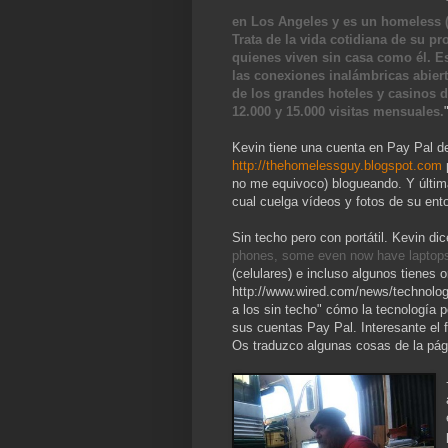
en Los Angeles y es un homeless 
Trata de la vida cotidiana de
su pro
quienes viven sin casa como él.
Es
las conexiones inalámbricas abier
de los grandes hoteles y casinos d
12.000 y 15.000 visitas mensuales.
Kevin tiene una cuenta en Pay Pal d
http://thehomelessguy.blogspot.com
no me equivoco) blogueando. Y últim
cual cuelga vídeos y fotos de su ento
Sin techo pero con portátil. Kevin dic
phones, some even now have laptop
(celulares) e incluso algunos tienes 
http://www.wired.com/news/technology
a los sin techo" cómo la tecnología p
sus cuentas Pay Pal. Interesante el
Os traduzco algunas cosas de la pági