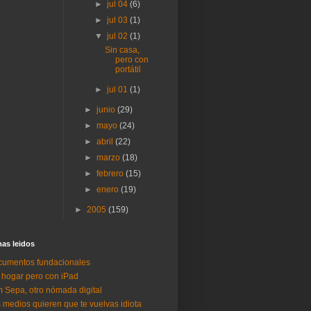
►
jul 04
(6)
►
jul 03
(1)
▼
jul 02
(1)
Sin casa,
pero con
portátil
►
jul 01
(1)
►
junio
(29)
►
mayo
(24)
►
abril
(22)
►
marzo
(18)
►
febrero
(15)
►
enero
(19)
►
2005
(159)
as lei­dos
umentos fundacionales
 hogar pero con iPad
 Sepa, otro nómada digital
 medios quieren que te vuelvas idiota