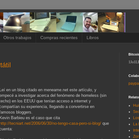
Otros trabajos
Compras recientes
Libros
Bitcoi
1Jo1L
átil
Colab
paypa
L
eí en un blog citado en meneame.net este artículo, y
empecé a investigar acerca del fenómeno de homeless (sin
Relat
techo) en los EEUU que tenían acceso a internet y
Hui
compartían su experiencia, llegando a convertirse en
Sec
famosos bloggers.
Kevin Barbieu es el caso que cita
Los
http://tecniart.net/2006/06/30/no-tengo-casa-pero-si-blog/
que
La 
cuenta:
Int
Zor