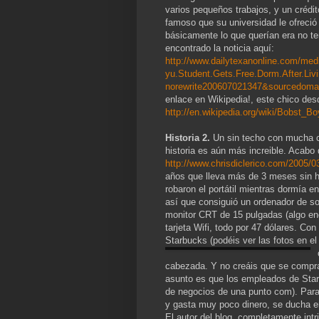
varios pequeños trabajos, y un crédit
famoso que su universidad le ofreció 
básicamente lo que querían era no te
encontrado la noticia aquí:
http://www.dailytexanonline.com/me
yu.Student.Gets.Free.Dorm.After.Livi
norewrite200607021347&sourcedomai
enlace en Wikipedia!, este chico desd
http://en.wikipedia.org/wiki/Bobst_Bo
Histori
a 2.
Un sin techo con mucha c
historia es aún más increible. Acabo 
http://www.chrisdiclerico.com/2005/0
años que lleva más de 3 meses sin ho
robaron el portátil mientras dormía e
así que consiguió un ordenador de so
monitor CRT de 15 pulgadas (algo eno
tarjeta Wifi, todo por 47 dólares. C
Starbucks (podéis ver las fotos en e
cabezada. Y no creáis que se comprab
asunto es que los empleados de Star
de negocios de una punto com). Para 
y gasta muy poco dinero, se ducha e
El autor del blog, completamente int