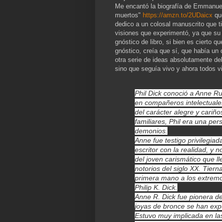
Me encantó la biografía de Emmanuel
muertos"
https://amzn.to/2UDaicx
que
dedico a un colosal manuscrito que t
visiones que experimentó, ya que su
gnóstico de libro, si bien es cierto qu
gnóstico, creía que sí, que había un 
otra serie de ideas absolutamente de
sino que seguía vivo y ahora todos 
Phil Dick conoció a Anne Ru
en compañeros intelectuales
del carácter alegre y cariñ
familiares, Phil era una p
demonios.
Anne fue testigo privilegia
escritor con la realidad, y
del joven carismático que l
notorios del siglo XX. Tier
primera mano a los extremos 
Philip K. Dick.
Anne R. Dick fue pionera d
joyas de bronce se han expu
Estuvo muy implicada en la