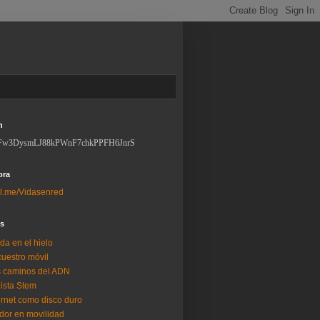
n
Fw3DysmLJ88kPWnF7chkPPFH6JnrS
ora
l.me/Vidasenred
os
da en el hielo
uestro móvil
 caminos del ADN
lista Stem
ernet como disco duro
dor en movilidad