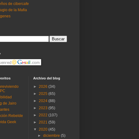
ños de cibercafe
ugio de la Mafia
ogenes
o
voritos
Archivo del blog
reviviendo
►
2026
(34)
 PC
►
2025
(65)
ibilidad
►
2024
(88)
g de Jairo
►
2023
(95)
antes
►
2022
(107)
ción Rebelde
vida Geek
►
2021
(59)
▼
2020
(45)
►
diciembre
(5)