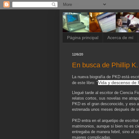
Página principal
Acerca de mí
12/6/20
En busca de Phillip K.
La nueva biografía de PKD está escr
Vida y descenso de Ph
de este libro: "
Llegué tarde al escritor de Ciencia F
relatos cortos, sus novelas me atrap
PKD es el gran desconocido, y eso a 
estrenada unos meses después de s
PKD entra en el arquetipo de escritor
matrimonios, aunque si bien no es cie
entregaba de manera febril, sino al c
mujeres complicadas.