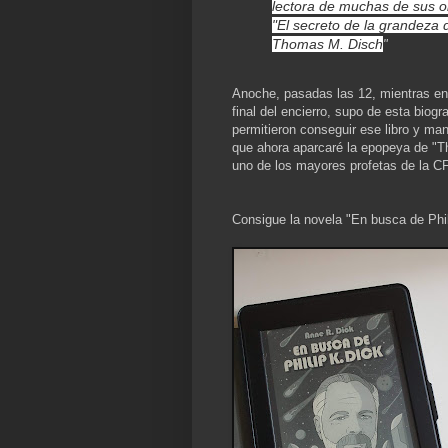
lectora de muchas de sus o
"El secreto de la grandeza d
Thomas M. Disch
"
Anoche, pasadas las 12, mientras en
final del encierro, supo de esta bio
permitieron conseguir ese libro y man
que ahora aparcaré la epopeya de "Th
uno de los mayores profetas de la CF
Consigue la novela "En busca de Phil