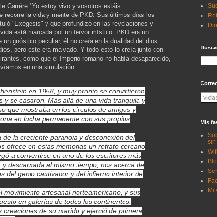
e Carrére "Yo estoy vivo y vosotros estáis
Sue
 recorre la vida y mente de PKD. Sus últimos días los
Ref
ituló "Exégesis" y que profundizó en las revelaciones y
Di
 vida está marcada por un fervor místico. PKD era un
e un gnóstico peculiar, él no creía en la dualidad del dios
Busca
dios, pero este era malvado. Y todo esto lo creía junto con
lirantes, como que el Imperio romano no había desaparecido,
vivíamos en una simulación.
Corre
benstein en 1958, y muy pronto se convirtieron
 y se casaron. Más allá de una vida tranquila y
oso que mostraba en los círculos de amigos y
ersona en lucha permanente con sus propios
Mis fa
Sob
da de la creciente paranoia y desconexión del
sin
 nos ofrece en estas memorias un retrato cercano
Wif
legó a convertirse en uno de los escritores más
Blo
na y descarnada al mismo tiempo, nos acerca de
Ser
del genio cautivador y del infierno interior de
Fac
Mi 
el movimiento artesanal norteamericano, y sus
esto en galerías de todos los continentes.
s creaciones de su marido y ejerció de primera