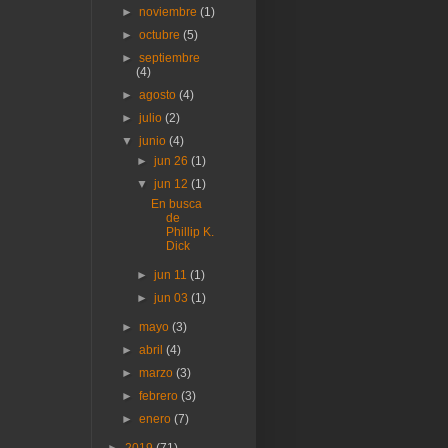
►
noviembre
(1)
►
octubre
(5)
►
septiembre
(4)
►
agosto
(4)
►
julio
(2)
▼
junio
(4)
►
jun 26
(1)
▼
jun 12
(1)
En busca
de
Phillip K.
Dick
►
jun 11
(1)
►
jun 03
(1)
►
mayo
(3)
►
abril
(4)
►
marzo
(3)
►
febrero
(3)
►
enero
(7)
►
2019
(71)