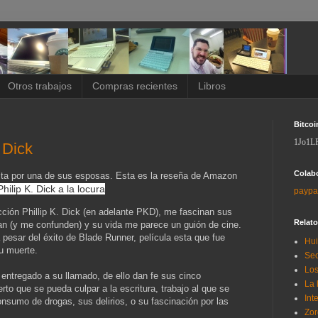
Otros trabajos
Compras recientes
Libros
Bitcoi
1Jo1L
 Dick
Colab
ita por una de sus esposas. Esta es la reseña de Amazon
ilip K. Dick a la locura
paypa
icción Phillip K. Dick (en adelante PKD), me fascinan sus
Relat
an (y me confunden) y su vida me parece un guión de cine.
pesar del éxito de Blade Runner, película esta que fue
Hui
u muerte.
Sec
Los
 entregado a su llamado, de ello dan fe sus cinco
La 
rto que se pueda culpar a la escritura, trabajo al que se
Int
onsumo de drogas, sus delirios, o su fascinación por las
Zor