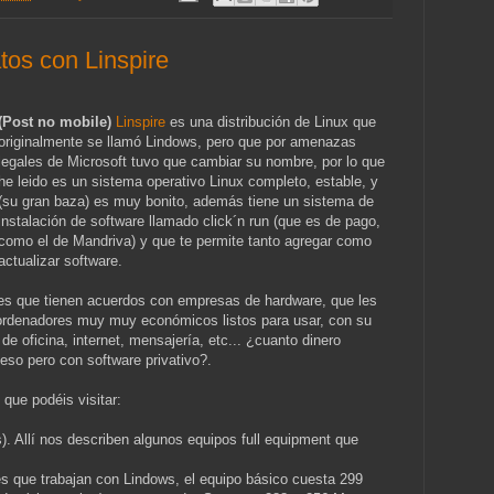
tos con Linspire
(Post no mobile)
Linspire
es una distribución de Linux que
originalmente se llamó Lindows, pero que por amenazas
legales de Microsoft tuvo que cambiar su nombre, por lo que
he leido es un sistema operativo Linux completo, estable, y
(su gran baza) es muy bonito, además tiene un sistema de
instalación de software llamado click´n run (que es de pago,
como el de Mandriva) y que te permite tanto agregar como
actualizar software.
es que tienen acuerdos con empresas de hardware, que les
ordenadores muy muy económicos listos para usar, con su
de oficina, internet, mensajería, etc... ¿cuanto dinero
 eso pero con software privativo?.
que podéis visitar:
s). Allí nos describen algunos equipos full equipment que
es que trabajan con Lindows, el equipo básico cuesta 299