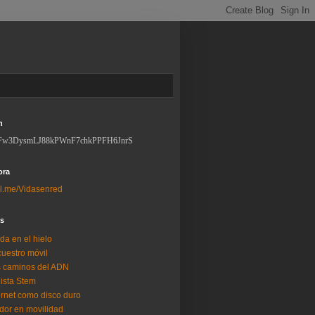
n
Fw3DysmLJ88kPWnF7chkPPFH6JnrS
ora
l.me/Vidasenred
os
da en el hielo
uestro móvil
 caminos del ADN
lista Stem
ernet como disco duro
dor en movilidad