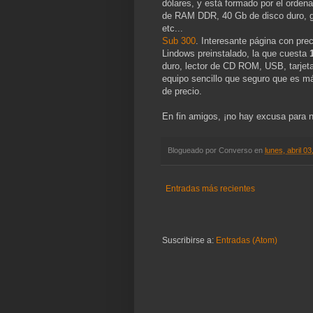
dólares, y está formado por el orde
de RAM DDR, 40 Gb de disco duro, g
etc...
Sub 300
. Interesante página con pre
Lindows preinstalado, la que cuesta
duro, lector de CD ROM, USB, tarjeta
equipo sencillo que seguro que es m
de precio.
En fin amigos, ¡no hay excusa para 
Blogueado por
Converso
en
lunes, abril 0
Entradas más recientes
Suscribirse a:
Entradas (Atom)