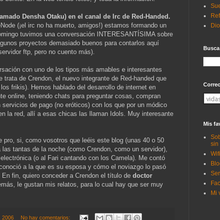
Sue
Ref
lamado Densha Otaku) en el canal de Irc de Red-Handed.
eeNode (¡el irc no ha muerto, amigos!) estamos formando un
Di
Domingo tuvimos una conversación INTERESANTÍSIMA sobre
lgunos proyectos demasiado buenos para contarlos aquí
Busca
servidor ftp, pero no cuento más).
rsación con uno de los tipos más amables e interesantes
 trata de Crendon, el nuevo integrante de Red-handed que
Corre
los frikis). Hemos hablado del desarrollo de internet en
te online, teniendo chats para preguntar cosas, compran
n servicios de pago (no eróticos) con los que por un módico
 la red, allí a esas chicas las llaman Idols. Muy interesante
Mis fa
Sob
pro, si, como vosotros que leéis este blog (unas 40 o 50
sin
a las tantas de la noche (como Crendon, como un servidor),
Wif
lectrónica (o al Fari cantando con los Camela). Me contó
Blo
conoció a la que es su esposa y cómo el noviazgo lo pasó
Ser
 En fin, quiero conceder a Crendon el título de
doctor
Fac
emás, le gustan mis relatos, para lo cual hay que ser muy
Mi 
3, 2006
No hay comentarios: