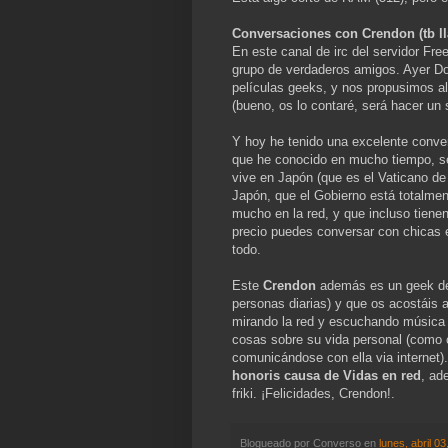
Conversaciones con Crendon (tb l
En este canal de irc del servidor Fr
grupo de verdaderos amigos. Ayer 
películas geeks, y nos propusimos a
(bueno, os lo contaré, será hacer un 
Y hoy he tenido una excelente conve
que he conocido en mucho tiempo, se
vive en Japón (que es el Vaticano de 
Japón, que el Gobierno está totalmen
mucho en la red, y que incluso tiene
precio puedes conversar con chicas en
todo.
Este
Crendon
además es un geek de 
personas diarias) y que os acostáis 
mirando la red y escuchando música e
cosas sobre su vida personal (como 
comunicándose con ella via internet).
honoris causa de Vidas en red
, ad
friki. ¡Felicidades, Crendon!.
Blogueado por
Converso
en
lunes, abril 0