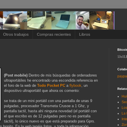
Otros trabajos
Compras recientes
Libros
Bitcoi
1Jo1L
Colab
(Post mobile)
Dentro de mis búsquedas de ordenadores
paypa
ultraportátiles he encontrado una escondida referencia en
el foro de la web de
Todo Pocket PC
a
flybook
, un
Relat
dispositivo ultraportátil que ahora os comento:
Hui
se trata de un mini portátil con una pantalla de unas 9
Sec
pulgadas, procesador Transmeta Crusoe a 1 Ghz, y
Los
pantalla tactil, hasta ahí ninguna novedad (el portátil con
La 
el que escribo es de 12 pulgadas pero no es pantalla
Int
táctil), lo único nuevo es que está preparado para Gprs.
Zor
 bonito. En la web tenéis fotos, y toda la información.