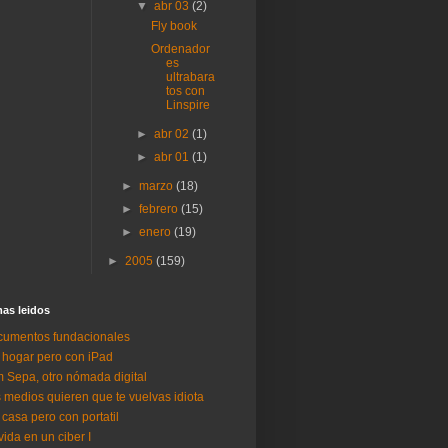
▼
abr 03
(2)
Fly book
Ordenador
es
ultrabara
tos con
Linspire
►
abr 02
(1)
►
abr 01
(1)
►
marzo
(18)
►
febrero
(15)
►
enero
(19)
►
2005
(159)
as lei­dos
umentos fundacionales
 hogar pero con iPad
 Sepa, otro nómada digital
 medios quieren que te vuelvas idiota
 casa pero con portatil
vida en un ciber I