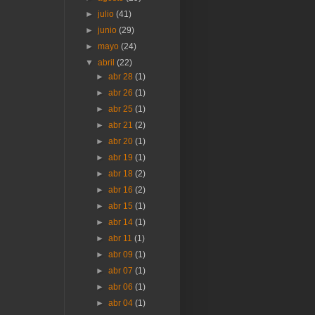
►
julio
(41)
►
junio
(29)
►
mayo
(24)
▼
abril
(22)
►
abr 28
(1)
►
abr 26
(1)
►
abr 25
(1)
►
abr 21
(2)
►
abr 20
(1)
►
abr 19
(1)
►
abr 18
(2)
►
abr 16
(2)
►
abr 15
(1)
►
abr 14
(1)
►
abr 11
(1)
►
abr 09
(1)
►
abr 07
(1)
►
abr 06
(1)
►
abr 04
(1)