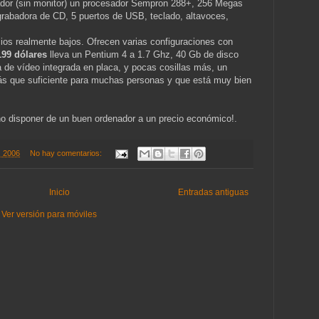
nador (sin monitor) un procesador Sempron 288+, 256 Megas
rabadora de CD, 5 puertos de USB, teclado, altavoces,
cios realmente bajos. Ofrecen varias configuraciones con
199 dólares
lleva un Pentium 4 a 1.7 Ghz, 40 Gb de disco
 de vídeo integrada en placa, y pocas cosillas más, un
ás que suficiente para muchas personas y que está muy bien
no disponer de un buen ordenador a un precio económico!.
3, 2006
No hay comentarios:
Inicio
Entradas antiguas
Ver versión para móviles