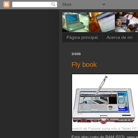
Página principal
Acerca de mí
3/4/06
Fly book
Está algo corto de RAM (512), pero es