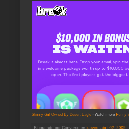
Skinny Girl Owned By Desert Eagle
- Watch more
Funny 
Blogueado por
Converso
en
jueves, abril 02, 2009