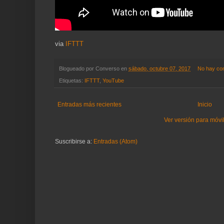
via
IFTTT
Blogueado por
Converso
en
sábado, octubre 07, 2017
No hay co
Etiquetas:
IFTTT
,
YouTube
Entradas más recientes
Inicio
Ver versión para móvi
Suscribirse a:
Entradas (Atom)