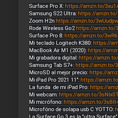
Surface Pro X: 
https://amzn.to/3xu
Samsung S22 Ultra: 
https://amzn.t
Zoom H2n 
https://amzn.to/3wUudp
Rode Wireless Go2 
https://amzn.to
Surface Pro 8: 
https://amzn.to/3wR
Mi teclado Logitech K380: 
https://a
MacBook Air M1 (2020): 
https://am
Mi grabadora digital: 
https://amzn.t
Samsung Tab S7+: 
https://amzn.to/
MicroSD al mejor precio: 
https://am
Mi iPad Pro 2021 11": 
https://amzn.t
La funda  de mi iPad Pro: 
https://am
Mi webcam: 
https://amzn.to/3sNlx0
Mi micrófono: 
https://amzn.to/3sBlt
Microfóno de solapa usb C YOTTO: 
h
La Surface Go 3 es la "ultra Surface