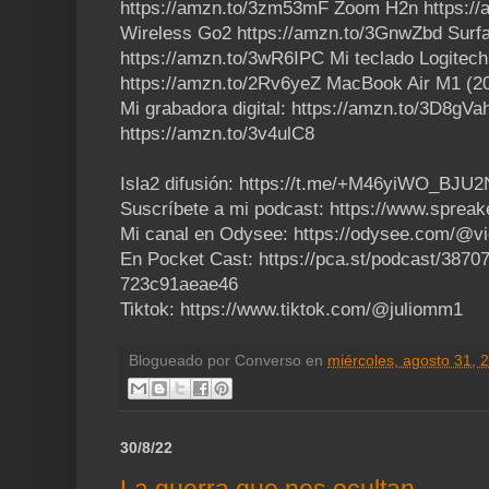
https://amzn.to/3zm53mF Zoom H2n https:/
Wireless Go2 https://amzn.to/3GnwZbd Surfa
https://amzn.to/3wR6IPC Mi teclado Logitech
https://amzn.to/2Rv6yeZ MacBook Air M1 (2
Mi grabadora digital: https://amzn.to/3D8gV
https://amzn.to/3v4ulC8
Isla2 difusión: https://t.me/+M46yiWO_BJU
Suscríbete a mi podcast: https://www.sprea
Mi canal en Odysee: https://odysee.com/@v
En Pocket Cast: https://pca.st/podcast/3870
723c91aeae46
Tiktok: https://www.tiktok.com/@juliomm1
Blogueado por
Converso
en
miércoles, agosto 31, 
30/8/22
La guerra que nos ocultan