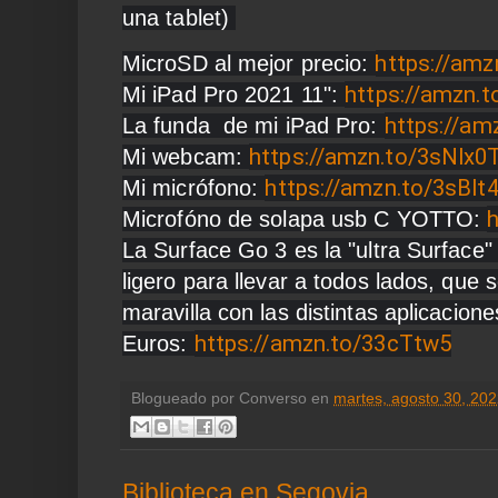
una tablet) 
https://am
MicroSD al mejor precio: 
https://amzn.
Mi iPad Pro 2021 11": 
https://am
La funda  de mi iPad Pro: 
https://amzn.to/3sNlx0
Mi webcam: 
https://amzn.to/3sBlt
Mi micrófono: 
Microfóno de solapa usb C YOTTO: 
La Surface Go 3 es la "ultra Surface
ligero para llevar a todos lados, que
maravilla con las distintas aplicacion
https://amzn.to/33cTtw5
Euros: 
Blogueado por
Converso
en
martes, agosto 30, 20
Biblioteca en Segovia