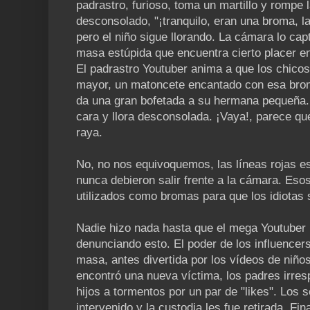
padrastro, furioso, toma un martillo y rompe l
desconsolado, "¡tranquilo, eran una broma, la
pero el niño sigue llorando. La cámara lo capt
masa estúpida que encuentra cierto placer en 
El padrastro Youtuber anima a que los chicos 
mayor, un matoncete encantado con esa brom
da una gran bofetada a su hermana pequeña. 
cara y llora desconsolada. ¡Vaya!, parece qu
raya.
No, no nos equivoquemos, las líneas rojas e
nunca debieron salir frente a la cámara. Es
utilizados como bromas para que los idiotas s
Nadie hizo nada hasta que el mega Youtuber
denunciando esto. El poder de los influencers
masa, antes divertida por los vídeos de niño
encontró una nueva víctima, los padres irre
hijos a tormentos por un par de "likes". Los 
intervenido y la custodia les fue retirada. Fi