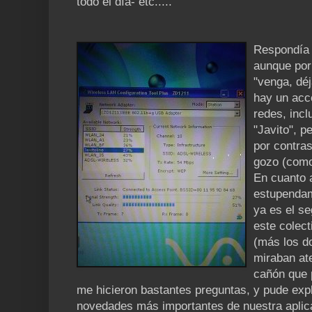
todo el día- etc.....
Respondía 
aunque por
"venga, dé
hay un acce
redes, inc
"Javito", p
por contra
gozo (como
En cuanto 
estupendam
ya es el s
este colect
(más los d
miraban at
cañón que 
me hicieron bastantes preguntas, y pude expl
novedades más importantes de nuestra aplic