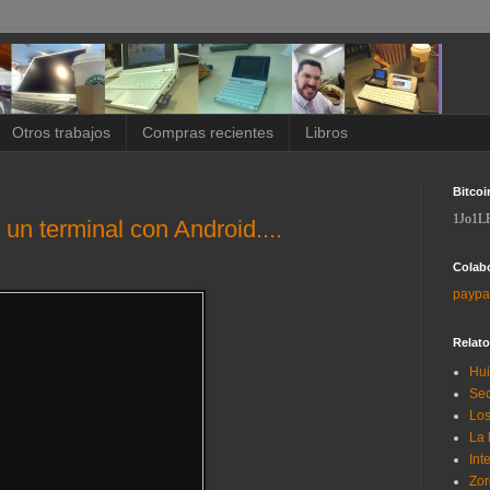
Otros trabajos
Compras recientes
Libros
Bitcoi
1Jo1L
 un terminal con Android....
Colab
paypa
Relat
Hui
Sec
Los
La 
Int
Zor