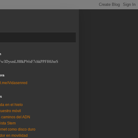
n
Fw3DysmLJ88kPWnF7chkPPFH6JnrS
ora
l.me/Vidasenred
os
da en el hielo
uestro móvil
 caminos del ADN
lista Stem
ernet como disco duro
dor en movilidad