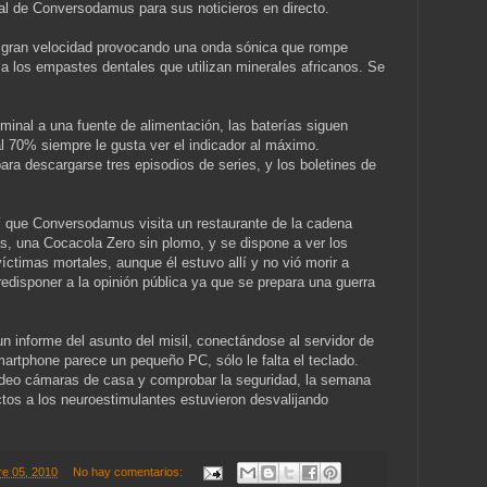
al de Conversodamus para sus noticieros en directo.
 gran velocidad provocando una onda sónica que rompe
lla los empastes dentales que utilizan minerales africanos. Se
minal a una fuente de alimentación, las baterías siguen
 70% siempre le gusta ver el indicador al máximo.
ara descargarse tres episodios de series, y los boletines de
í que Conversodamus visita un restaurante de la cadena
, una Cocacola Zero sin plomo, y se dispone a ver los
víctimas mortales, aunque él estuvo allí y no vió morir a
disponer a la opinión pública ya que se prepara una guerra
n informe del asunto del misil, conectándose al servidor de
artphone parece un pequeño PC, sólo le falta el teclado.
video cámaras de casa y comprobar la seguridad, la semana
tos a los neuroestimulantes estuvieron desvalijando
re 05, 2010
No hay comentarios: