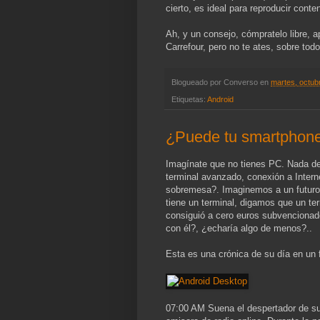
cierto, es ideal para reproducir conte
Ah, y un consejo, cómpratelo libre, ap
Carrefour, pero no te ates, sobre tod
Blogueado por
Converso
en
martes, octub
Etiquetas:
Android
¿Puede tu smartphone 
Imagínate que no tienes PC. Nada de s
terminal avanzado, conexión a Interne
sobremesa?. Imaginemos a un futur
tiene un terminal, digamos que un te
consiguió a cero euros subvencionado
con él?, ¿echaría algo de menos?..
Esta es una crónica de su día en un 
07:00 AM Suena el despertador de su