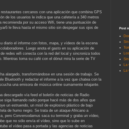
a restaurantes cercanos con una aplicación que combina GPS
ón de los usuarios le indica que una cafetería a 340 metros
 la recomienda por su acceso Wifi, tiene una puntuación de
ayar5 le lleva hasta el mismo sitio sin despegar sus ojos de
Post m
Doc
Sin
su diario el informe con fotos, mapa, y vídeos de la escena
Tom
colaboradores. Luego anota el gasto en su aplicación de
Los
 de redes wifi conecta con la red del local y sincroniza todos
o. Mientras toma su café con el dónut mira la serie de TV
Sin
La 
La 
 ha alargado, transformándose en una sesión de trabajo. Se
le Bluetooth y redactar el informe a la vez que chatea con la
scucha una emisora de música online sumamente relajante.
ha descargado vía feed el boletín de noticias de Radio
se siga llamando radio porque hacé más de dos años que
oye un estruendo, un misil de explosivo plástico de bajo
tela de humo negro. Se trata de un ataque Africano a
rica, pero Conversodamus saca su terminal y graba un vídeo,
tube que no sólo envía el vídeo, sino que lo sube en
utube el vídeo pasa a portada y las agencias de noticias