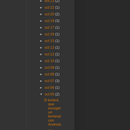
►
oct 23
(2)
►
oct 22
(1)
►
oct 20
(2)
►
oct 19
(3)
►
oct 17
(1)
►
oct 16
(1)
►
oct 15
(1)
►
oct 13
(1)
►
oct 12
(1)
►
oct 10
(1)
►
oct 09
(1)
►
oct 08
(1)
►
oct 07
(3)
►
oct 06
(1)
▼
oct 05
(2)
Si tuviera
que
escoger
un
terminal
con
Android..
.....