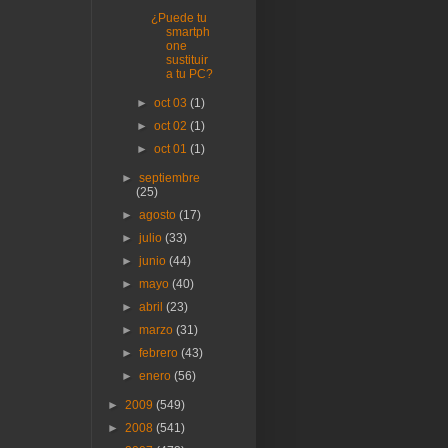
¿Puede tu
smartph
one
sustituir
a tu PC?
►
oct 03
(1)
►
oct 02
(1)
►
oct 01
(1)
►
septiembre
(25)
►
agosto
(17)
►
julio
(33)
►
junio
(44)
►
mayo
(40)
►
abril
(23)
►
marzo
(31)
►
febrero
(43)
►
enero
(56)
►
2009
(549)
►
2008
(541)