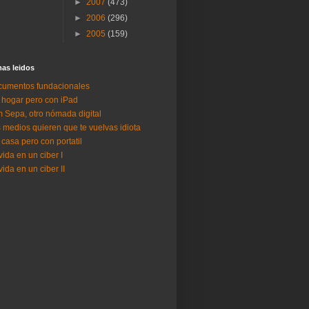
►
2007
(473)
►
2006
(296)
►
2005
(159)
as lei­dos
umentos fundacionales
 hogar pero con iPad
 Sepa, otro nómada digital
 medios quieren que te vuelvas idiota
 casa pero con portatil
vida en un ciber I
vida en un ciber II