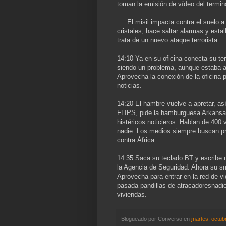
toman la emisión de vídeo del termin
El misil impacta contra el suelo a
cristales, hace saltar alarmas y esta
trata de un nuevo ataque terrorista.
14:10 Ya en su oficina conecta su ter
siendo un problema, aunque estaba al
Aprovecha la conexión de la oficina p
noticias.
14:20 El hambre vuelve a apretar, as
FLIPS, pide la hamburguesa Arkansas
histéricos noticieros. Hablan de 400 
nadie. Los medios siempre buscan pre
contra África.
14:35 Saca su teclado BT y escribe u
la Agencia de Seguridad. Ahora su sm
Aprovecha para entrar en la red de 
pasada pandillas de atracadoresnadic
viviendas.
Blogueado por
Converso
en
martes, octub