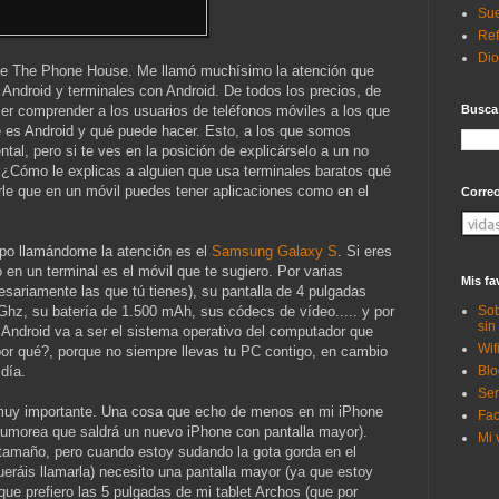
Sue
Ref
Di
 de The Phone House. Me llamó muchísimo la atención que
 Android y terminales con Android. De todos los precios, de
Busca
er comprender a los usuarios de teléfonos móviles a los que
é es Android y qué puede hacer. Esto, a los que somos
l, pero si te ves en la posición de explicárselo a un no
r. ¿Cómo le explicas a alguien que usa terminales baratos qué
rle que en un móvil puedes tener aplicaciones como en el
Corre
mpo llamándome la atención es el
Samsung Galaxy S
. Si eres
o en un terminal es el móvil que te sugiero. Por varias
Mis fa
ariamente las que tú tienes), su pantalla de 4 pulgadas
Sob
z, su batería de 1.500 mAh, sus códecs de vídeo..... y por
sin
Android va a ser el sistema operativo del computador que
Wif
or qué?, porque no siempre llevas tu PC contigo, en cambio
Blo
 día.
Ser
 muy importante. Una cosa que echo de menos en mi iPhone
Fac
rumorea que saldrá un nuevo iPhone con pantalla mayor).
Mi 
amaño, pero cuando estoy sudando la gota gorda en el
ráis llamarla) necesito una pantalla mayor (ya que estoy
 que prefiero las 5 pulgadas de mi tablet Archos (que por