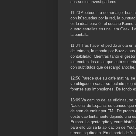
sus socios investigadores.
11:20 Apetece ir a comer algo, busc
con búsquedas por la red, la puntuaci
es la ideal para él, el usuario Kunne
cuatro estrellas en una lista Geek. L
la pantalla.
11:34 Tras hacer el pedido anota en 
del crimen, lo manda por Buzz a sus 
contabilidad. Mientras tanto el gestor
los contenidos a los que está suscrit
con subtítulos que descargó anoche.
12:56 Parece que su café matinal se
ve obligado a sacar su teclado plegab
forense sus impresiones. De fondo e
13:09 Va camino de las oficinas, se 
Nacional de España, es curioso que 
dejaron de emitir por FM. De pronto 
coste cae lentamente dejando una es
Europa. La gente grita y corre histé
para ello utiliza la aplicación de You
streaming directo. En el portal de Yo