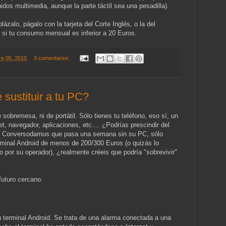
nidos multimedia, aunque la parte táctil sea una pesadilla).
lázalo, págalo con la tarjeta del Corte Inglés, o la del
o si tu consumo mensual es inferior a 20 Euros.
re 05, 2010
3 comentarios:
sustituir a tu PC?
obremesa, ni de portátil. Sólo tienes tu teléfono, eso sí, un
t, navegador, aplicaciones, etc.... ¿Podrías prescindir del
o Conversodamus que pasa una semana sin su PC, sólo
rminal Android de menos de 200/300 Euros (o quizás lo
 por su operador), ¿realmente créeis que podría "sobrevivir"
futuro cercano.
 terminal Android. Se trata de una alarma conectada a una