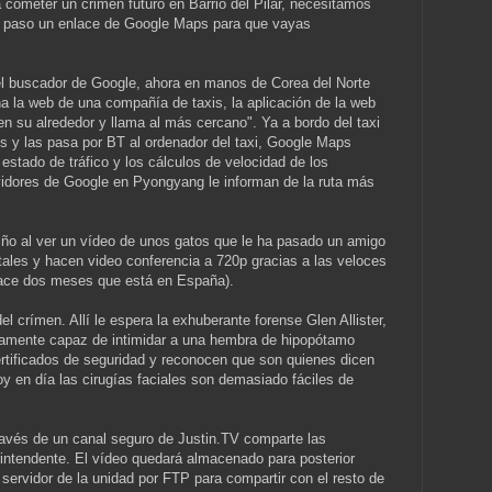
 cometer un crimen futuro en Barrio del Pilar, necesitamos
e paso un enlace de Google Maps para que vayas
 el buscador de Google, ahora en manos de Corea del Norte
na la web de una compañía de taxis, la aplicación de la web
en su alrededor y llama al más cercano". Ya a bordo del taxi
 y las pasa por BT al ordenador del taxi, Google Maps
 estado de tráfico y los cálculos de velocidad de los
vidores de Google en Pyongyang le informan de la ruta más
o al ver un vídeo de unos gatos que le ha pasado un amigo
tales y hacen video conferencia a 720p gracias a las veloces
hace dos meses que está en España).
l crímen. Allí le espera la exhuberante forense Glen Allister,
ctamente capaz de intimidar a una hembra de hipopótamo
rtificados de seguridad y reconocen que son quienes dicen
y en día las cirugías faciales son demasiado fáciles de
ravés de un canal seguro de Justin.TV comparte las
intendente. El vídeo quedará almacenado para posterior
 servidor de la unidad por FTP para compartir con el resto de