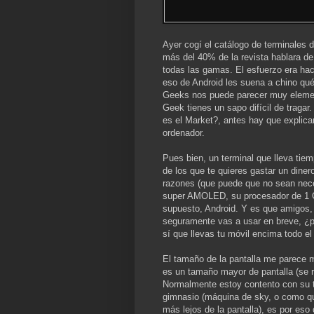
Ayer cogí el catálogo de terminales
más del 40% de la revista hablara de
todas las gamas. El esfuerzo era hac
eso de Android les suena a chino qu
Geeks nos puede parecer muy elementa
Geek tienes un sapo difícil de traga
es el Market?, antes hay que explica
ordenador.
Pues bien, un terminal que lleva tie
de los que te quieres gastar un diner
razones (que puede que no sean neces
super AMOLED, su procesador de 1 Gh
supuesto, Android. Y es que amigos, 
seguramente vas a usar en breve, ¿p
sí que llevas tu móvil encima todo el
El tamaño de la pantalla me parece
es un tamaño mayor de pantalla (se 
Normalmente estoy contento con su t
gimnasio (máquina de sky, o como que
más lejos de la pantalla), es por eso