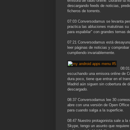
emisora de radio online. Durante la 
descargando feeds de noticias, predi
ficheros de torrents.
07:03 Conversodamus se levanta pes
practica las abluciones matutinas su
para espabilar" con grandes temas d
07:21 Conversodamus está desayunan
leer páginas de noticias y comprobar 
cumpliendo invariablemente.
08:01
escuchando una emisora online de Cub
dura poco, tiene que entrar en el tra
Madrid aún siguen sin cobertura de 
descargado.
08:37 Conversodamus lee 30 correos 
abre con una versión de Open Office 
para cuando salga a la superficie.
08:47 Nuestro protagonista sale a la 
Skype, tengo un asunto que requiere