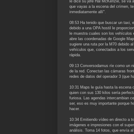
le dice su jefe Hal McKenzie, se va a
que vayas a la escena del crímen, t
inmediatamente allí".
08:53 Ha tenido que buscar un taxi,
debido a una OPA hostil le proporcio
le muestra cuales son los vehículos 
abre las coordenadas de Google Maps
sugiere una ruta por la M70 debido al
vehículos que, conectados a los ser
rápida.
09:13 Conversodamus ríe como un niñ
de la red. Conectan las cámaras fron
redes de datos del operador 3 (que 
10:31 Maps le guía hasta la escena de
quien con sus 130 kilos sería perfe
furiosa. Las agendas intercambian ce
ser, eso es muy importante porque ho
hacer.
10:34 Emitiendo vídeo en directo a t
imágenes e impresiones con el super
análisis. Toma 14 fotos, que envía al