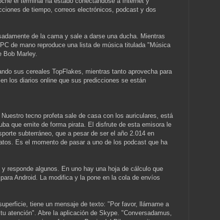
noche el terminal ha estado conectándose a Internet y
cciones de tiempo, correos electrónicos, podcast y dos
adamente de la cama y sale a darse una ducha. Mientras
 PC de mano reproduce una lista de música titulada "Música
e Bob Marley.
do sus cereales TopFlakes, mientras tanto aprovecha para
en los diarios online que sus predicciones se están
 Nuestro tecno profeta sale de casa con los auriculares, está
a que emite de forma pirata. El disfrute de esta emisora le
nsporte subterráneo, que a pesar de ser el año 2.014 en
datos. Es el momento de pasar a uno de los podcast que ha
y responde algunos. En uno hay una hoja de cálculo que
para Android. La modifica y la pone en la cola de envíos
superficie, tiene un mensaje de texto: "Por favor, llámame a
 tu atención". Abre la aplicación de Skype. "Conversadamus,