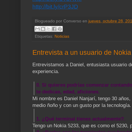
http://bit.ly/crP3JD
Blogueado por
Converso
en
jueves, octubre 28, 20
Etiquetas:
Noticias
Entrevista a un usuario de Nokia
Entrevistamos a Daniel, entusiasta usuario d
experiencia.
0. Si quieres podrías comenzar contando
te dedicas, edad, aficiones.
Mi nombre es Daniel Nanjarí, tengo 30 años, 
medio ñoño y con un gusto por la tecnología.
1. ¿Qué terminal tienes actualmente?.
Tengo un Nokia 5233, que es como el 5230, p