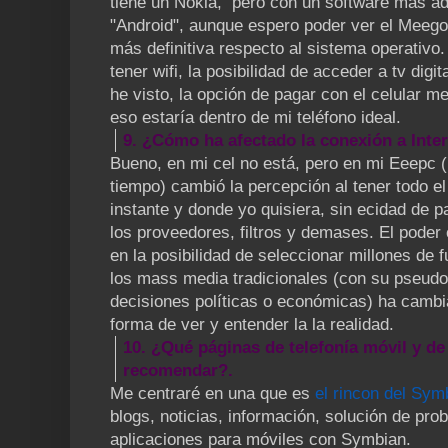
tiene un Nokia, pero con un software más ad
"Android", aunque espero poder ver el Meego
más definitiva respecto al sistema operativo
tener wifi, la posibilidad de acceder a tv digit
he visto, la opción de pagar con el celular m
eso estaría dentro de mi teléfono ideal.
9. ¿Cómo ha afectado la conexión a Inter
Bueno, en mi cel no está, pero en mi Eeepc (
tiempo) cambió la percepción al tener todo e
instante y donde yo quisiera, sin ecidad de 
los proveedores, filtros y demases. El poder
en la posibilidad de seleccionar millones de f
los mass media tradicionales (con su pseudo 
decisiones políticas o económicas) ha cambi
forma de ver y entender la la realidad.
10. ¿Qué páginas de telefonía móvil y d
recomendar?.
Me centraré en una que es
el rincon del Sym
blogs, noticias, información, solución de pro
aplicaciones para móviles con Symbian.