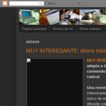
Página principal
Acerca de mí
Otros trabajos
28/10/10
MUY INTERESANTE: ahora más 
MUY INT
adapta a l
contenido
radical
Una revist
Interesant
único de e
difunde co