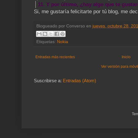
11. Y por último, ¿hay algo que te gustar
Si, me gustaría felicitarte por tú blog, me de
Blogueado por
Converso
en
jueves, octubre 28, 20
Etiquetas:
Nokia
Entradas más recientes
Inicio
Ver versión para móvi
Suscribirse a:
Entradas (Atom)
Tem