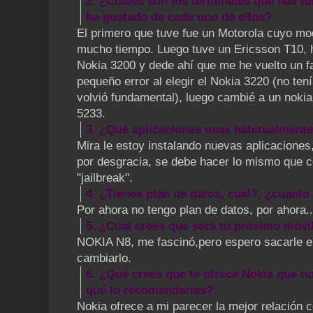
2. ¿Cuales son los terminales que has te
ha gustado de cada uno de ellos?.
El primero que tuve fue un Motorola cuyo mo
mucho tiempo. Luego tuve un Ericsson T10, 
Nokia 3200 y dede ahí que me he vuelto un fa
pequeño error al elegir el Nokia 3220 (no ten
volvió fundamental), luego cambié a un nokia
5233.
3. ¿Qué aplicaciones usas habitualmente
Mira le estoy instalando nuevas aplicaciones
por desgracia, se debe hacer lo mismo que c
"jailbreak".
4. ¿Tienes plan de datos, cual?, ¿cuant
Por ahora no tengo plan de datos, por ahora..
5. ¿Cual crees que será tu próximo móvi
NOKIA N8, me fascinó,pero espero sacarle el
cambiarlo.
6. ¿Qué crees que te ofrece Nokia que n
qué lo recomendarías?.
Nokia ofrece a mi parecer la mejor relación c