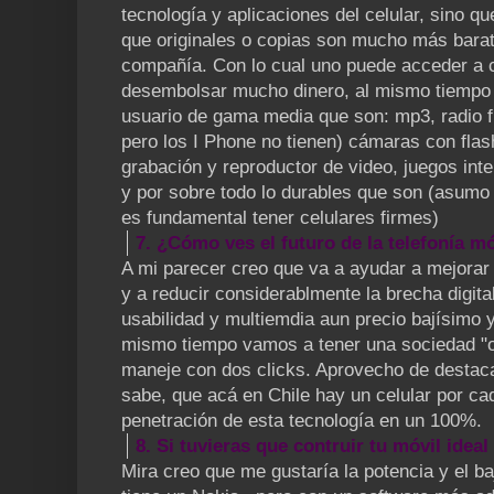
tecnología y aplicaciones del celular, sino q
que originales o copias son mucho más barato
compañía. Con lo cual uno puede acceder a c
desembolsar mucho dinero, al mismo tiempo 
usuario de gama media que son: mp3, radio 
pero los I Phone no tienen) cámaras con fla
grabación y reproductor de video, juegos int
y por sobre todo lo durables que son (asum
es fundamental tener celulares firmes)
7. ¿Cómo ves el futuro de la telefonía mó
A mi parecer creo que va a ayudar a mejorar 
y a reducir considerablmente la brecha digita
usabilidad y multiemdia aun precio bajísimo y
mismo tiempo vamos a tener una sociedad "on 
maneje con dos clicks. Aprovecho de destacar,
sabe, que acá en Chile hay un celular por ca
penetración de esta tecnología en un 100%.
8. Si tuvieras que contruir tu móvil idea
Mira creo que me gustaría la potencia y el b