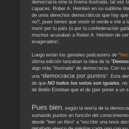
democracia sino la tiranía ilustrada, tal vez 
capaces. Rober A. Heinlein en su sublime libr
de unos derechos democráticos que hay que 
no?, pues tienes que vestir el verde e irte a 
morir por tu país (o por tu confederación galá
muchos acusaban a Rober A. Heinlein de ser 
exagerados!.
Luego están los geniales podcasters de "
Nec
última edición lanzaban la idea de la "
Democr
algo más "ilustrada" de democracia. Con su i
democracia por puntos
una "
". Esta de
de que
NO todos los votos son iguales
, no
de Belén Esteban que el de (por poner a un 
Pues bien
, según la teoría de la democra
sumando puntos en función del conocimiento y
desde "leer un libro" a "escribir una tesis do
detallado elenco de méritos cada uno con su