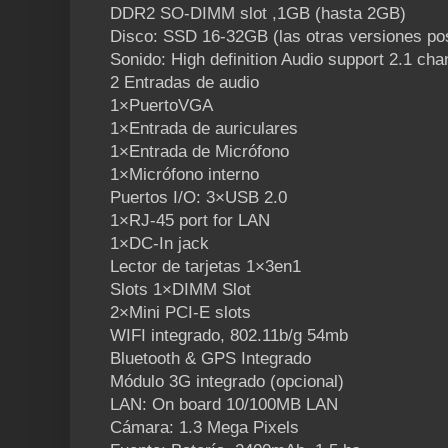
DDR2 SO-DIMM slot ,1GB (hasta 2GB)
Disco: SSD 16-32GB (las otras versiones po
Sonido: High definition Audio support 2.1 cha
2 Entradas de audio
1×PuertoVGA
1×Entrada de auriculares
1×Entrada de Micrófono
1×Micrófono interno
Puertos I/O: 3×USB 2.0
1×RJ-45 port for LAN
1×DC-In jack
Lector de tarjetas 1×3en1
Slots 1×DIMM Slot
2×Mini PCI-E slots
WIFI integrado, 802.11b/g 54mb
Bluetooth & GPS Integrado
Módulo 3G integrado (opcional)
LAN: On board 10/100MB LAN
Cámara: 1.3 Mega Pixels