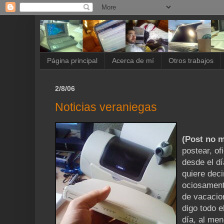
Página principal
Acerca de mí
Otros trabajos
2/8/06
Noticias veraniegas
(Post no m
postear, o
desde el dí
quiere dec
ociosament
de vacacio
digo todo e
día, al me