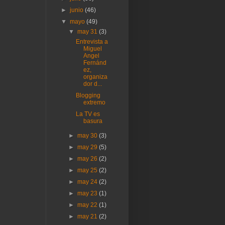
►
junio
(46)
▼
mayo
(49)
▼
may 31
(3)
Entrevista a
Miguel
Angel
Fernánd
ez,
organiza
dor d...
Blogging
extremo
La TV es
basura
►
may 30
(3)
►
may 29
(5)
►
may 26
(2)
►
may 25
(2)
►
may 24
(2)
►
may 23
(1)
►
may 22
(1)
►
may 21
(2)