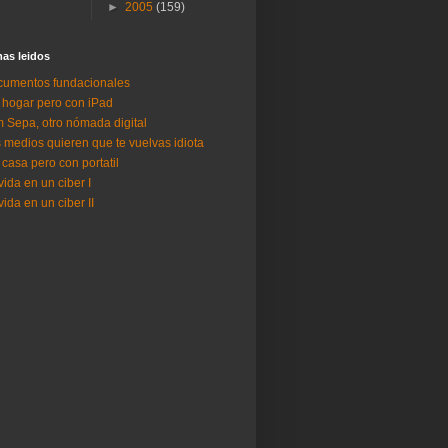
►
2005
(159)
as lei­dos
umentos fundacionales
 hogar pero con iPad
 Sepa, otro nómada digital
 medios quieren que te vuelvas idiota
 casa pero con portatil
vida en un ciber I
vida en un ciber II