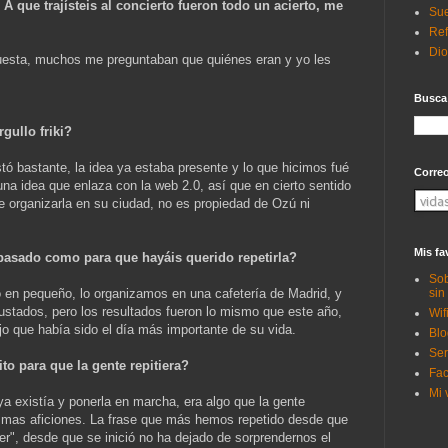
 A que trajísteis al concierto fueron todo un acierto, me
Sue
Ref
Di
puesta, muchos me preguntaban que quiénes eran y yo les
Busca
gullo friki?
stó bastante, la idea ya estaba presente y lo que hicimos fué
Corre
 una idea que enlaza con la web 2.0, así que en cierto sentido
 organizarla en su ciudad, no es propiedad de Ozú ni
Mis fa
pasado como para que hayáis querido repetirla?
Sob
sin
 en pequeño, lo organizamos en una cafetería de Madrid, y
stados, pero los resultados fueron lo mismo que este año,
Wif
jo que había sido el día más importante de su vida.
Blo
Ser
ito para que la gente repitiera?
Fac
Mi 
 existía y ponerla en marcha, era algo que la gente
smas aficiones. La frase que más hemos repetido desde que
", desde que se inició no ha dejado de sorprendernos el