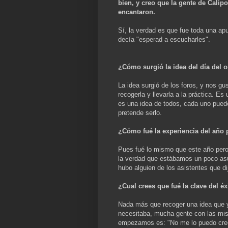
bien, y creo que la gente de Calipo
encantaron.
Sí, la verdad es que fue toda una a
decía "esperad a escucharles".
¿Cómo surgió la idea del día del or
La idea surgió de los foros, y nos gu
recogerla y llevarla a la práctica. Es
es una idea de todos, cada uno puede
pretende serlo.
¿Cómo fué la experiencia del año 
Pues fué lo mismo que este año pero
la verdad que estábamos un poco asu
hubo alguien de los asistentes que di
¿Cual crees que fué la clave del éx
Nada más que recoger una idea que ya
necesitaba, mucha gente con las mi
empezamos es: "No me lo puedo creer