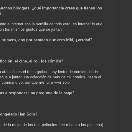
a muchos bloggers, ¿qué importancia crees que tienen los
?
nto a internet son la semilla de todo esto, es internet lo que
on los mismos gustos que se juntan.
 primero, doy por sentado que eres friki, ¿verdad?.
icción, el cine, el rol, los cómics?
 atención es el tema gráfico, soy lector de cómics desde
egué a juntar una colección de más de mil cómics, hasta el
 cómics o yo, así que me fuí a vivir solo.
ías a responder una pregunta de la saga?
 congelado Han Solo?
 de la mejor de las tres películas (me refiero a las primeras).