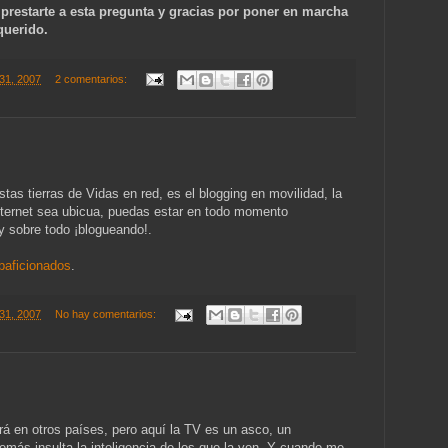
prestarte a esta pregunta y gracias por poner en marcha
uerido.
31, 2007
2 comentarios:
as tierras de Vidas en red, es el blogging en movilidad, la
nternet sea ubicua, puedas estar en todo momento
y sobre todo ¡blogueando!.
aficionados
.
31, 2007
No hay comentarios:
 en otros países, pero aquí la TV es un asco, un
emás insulta la inteligencia de los que la ven. Y cuando me