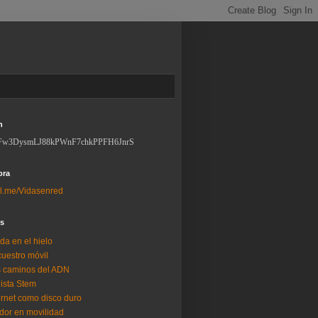
n
Fw3DysmLJ88kPWnF7chkPPFH6JnrS
ora
l.me/Vidasenred
os
da en el hielo
uestro móvil
 caminos del ADN
lista Stem
ernet como disco duro
dor en movilidad