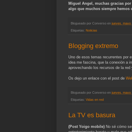
Miguel Angel, muchas gracias por 
algo que muchos siempre hemos q
Blogueado por
Converso
en
jueves, mayo 
Etiquetas:
Noticias
Blogging extremo
Uno de esos temas recurrentes por est
idea me fascina, que la conexión a i
aprovechando los recursos de la red 
Os dejo un enlace con el post de
Web
Blogueado por
Converso
en
jueves, mayo 
Etiquetas:
Vidas en red
La TV es basura
(Post Yoigo mobile)
No sé cómo será
entretenimiento barato y malo que ad