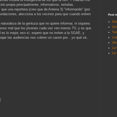
ción propia principalmente, informativos, tertulias.
que una reportera (creo que de Antena 3) "informando" (por
undaciones, alecciona a los vecinos para que cuando entren
Post m
Doc
 naturaleza de la gentuza que no quiere informar, ni siquiera
Sin
. Menos mal que los jóvenes cada vez ven menos TV, y es que
Tom
 es lo mejor, eso sí, espero que no imiten a la SGAE, y
bajar las audiencias nos cobren un canon por....yo qué sé,
Los
Sin
La 
La 