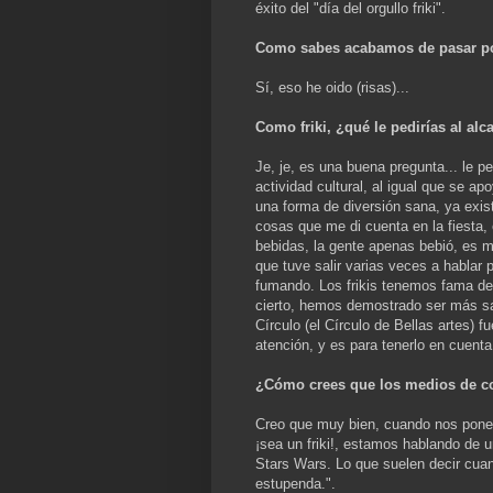
éxito del "día del orgullo friki".
Como sabes acabamos de pasar por
Sí, eso he oido (risas)...
Como friki, ¿qué le pedirías al al
Je, je, es una buena pregunta... le pe
actividad cultural, al igual que se a
una forma de diversión sana, ya exis
cosas que me di cuenta en la fiesta,
bebidas, la gente apenas bebió, es má
que tuve salir varias veces a hablar p
fumando. Los frikis tenemos fama de
cierto, hemos demostrado ser más s
Círculo (el Círculo de Bellas artes) f
atención, y es para tenerlo en cuenta
¿Cómo crees que los medios de co
Creo que muy bien, cuando nos pone
¡sea un friki!, estamos hablando de 
Stars Wars. Lo que suelen decir cua
estupenda.".