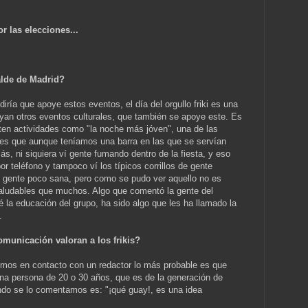
 las elecciones...
calde de Madrid?
diría que apoye estos eventos, el día del orgullo friki es una
poyan otros eventos culturales, que también se apoye este. Es
ten actividades como "la noche más jóven", una de las
 es que aunque teníamos una barra en las que se servían
s, ni siquiera ví gente fumando dentro de la fiesta, y eso
or teléfono y tampoco ví los típicos corrillos de gente
 gente poco sana, pero como se pudo ver aquello no es
aludables que muchos. Algo que comentó la gente del
ué la educación del grupo, ha sido algo que les ha llamado la
.
municación valoran a los frikis?
mos en contacto con un redactor lo más probable es que
una persona de 20 o 30 años, que es de la generación de
ndo se lo comentamos es: "¡qué guay!, es una idea