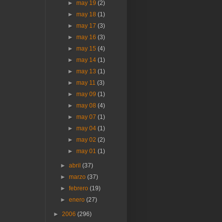
►
may 19
(2)
►
may 18
(1)
►
may 17
(3)
►
may 16
(3)
►
may 15
(4)
►
may 14
(1)
►
may 13
(1)
►
may 11
(3)
►
may 09
(1)
►
may 08
(4)
►
may 07
(1)
►
may 04
(1)
►
may 02
(2)
►
may 01
(1)
►
abril
(37)
►
marzo
(37)
►
febrero
(19)
►
enero
(27)
►
2006
(296)