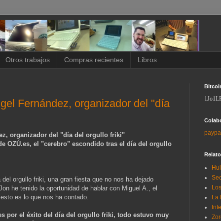
Otros trabajos
Compras recientes
Libros
Bitcoi
1Jo1L
ngel Fernández, organizador del "día
Colab
paypa
, organizador del "día del orgullo friki"
 OZÚ.es, el "cerebro" escondido tras el día del orgullo
Relat
Hui
Sec
el orgullo friki, una gran fiesta que no nos ha dejado
Los
Jon he tenido la oportunidad de hablar con Miguel A., el
esto es lo que nos ha contado.
La 
Int
s por el éxito del día del orgullo friki, todo estuvo muy
Zor