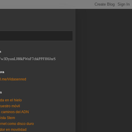
n
Fw3DysmLJ88kPWnF7chkPPFH6JnrS
ora
l.me/Vidasenred
os
da en el hielo
uestro móvil
 caminos del ADN
lista Stem
ernet como disco duro
dor en movilidad