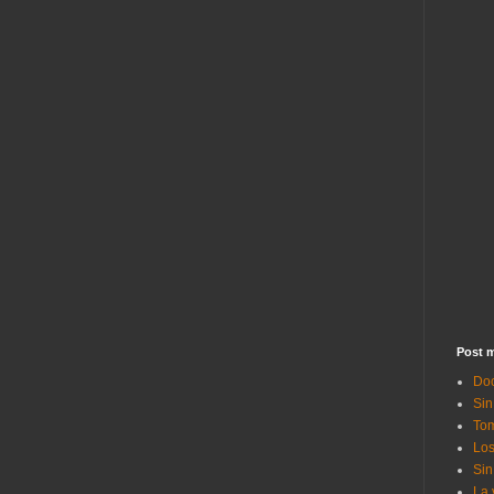
Post m
Doc
Sin
Tom
Los
Sin
La 