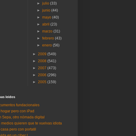
►
julio
(33)
►
junio
(44)
►
mayo
(40)
►
abril
(23)
►
marzo
(31)
►
febrero
(43)
►
enero
(56)
►
2009
(549)
►
2008
(541)
►
2007
(473)
►
2006
(296)
►
2005
(159)
as lei­dos
umentos fundacionales
 hogar pero con iPad
 Sepa, otro nómada digital
 medios quieren que te vuelvas idiota
 casa pero con portatil
vida en un ciber I