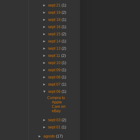
►
sept 21
(1)
►
sept 19
(2)
►
sept 18
(1)
►
sept 16
(1)
►
sept 15
(2)
►
sept 14
(1)
►
sept 13
(2)
►
sept 11
(2)
►
sept 10
(1)
►
sept 09
(1)
►
sept 08
(1)
►
sept 07
(1)
▼
sept 06
(1)
Compra tu
Apple
Care en
eBay
►
sept 03
(2)
►
sept 01
(1)
►
agosto
(17)