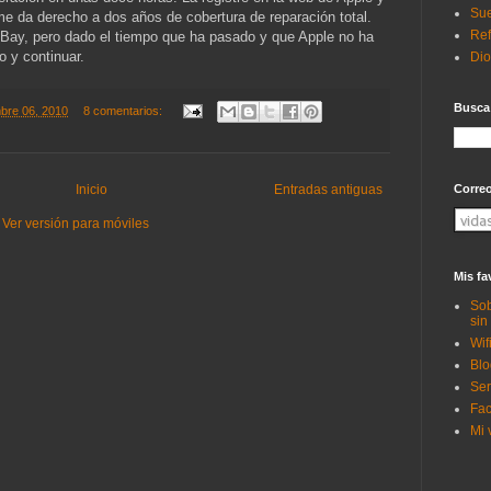
Sue
e me da derecho a dos años de cobertura de reparación total.
Ref
eBay, pero dado el tiempo que ha pasado y que Apple no ha
o y continuar.
Di
Busca
mbre 06, 2010
8 comentarios:
Corre
Inicio
Entradas antiguas
Ver versión para móviles
Mis fa
Sob
sin
Wif
Blo
Ser
Fac
Mi 