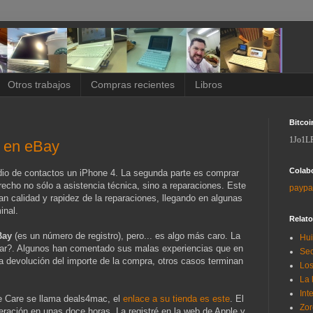
Otros trabajos
Compras recientes
Libros
Bitcoi
1Jo1L
 en eBay
Colab
io de contactos un iPhone 4. La segunda parte es comprar
recho no sólo a asistencia técnica, sino a reparaciones. Este
paypa
an calidad y rapidez de la reparaciones, llegando en algunas
inal.
Relat
Bay
(es un número de registro), pero... es algo más caro. La
Hui
fiar?. Algunos han comentado sus malas experiencias que en
Sec
la devolución del importe de la compra, otros casos terminan
Los
La 
Int
le Care se llama deals4mac, el
enlace a su tienda es este
. El
Zor
eración en unas doce horas. La registré en la web de Apple y