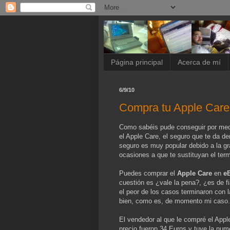
Página principal
Acerca de mí
6/9/10
Compra tu Apple Care
Como sabéis pude conseguir por med
el Apple Care, el seguro que te da de
seguro es muy popular debido a la gr
ocasiones a que te sustituyan el term
Puedes comprar el
Apple Care
en
e
cuestión es ¿vale la pena?, ¿es de 
el peor de los casos terminaron con 
bien, como es, de momento mi caso.
El vendedor al que le compré el App
precio fueron 34 Euros y tuve la num