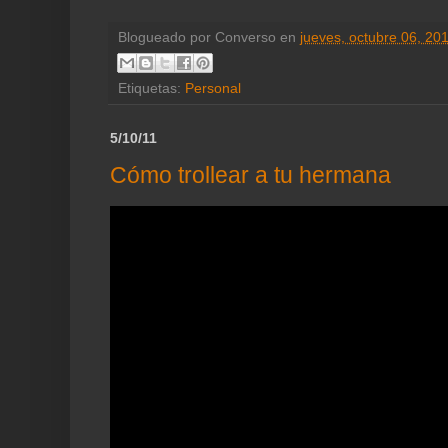
Blogueado por
Converso
en
jueves, octubre 06, 20
Etiquetas:
Personal
5/10/11
Cómo trollear a tu hermana