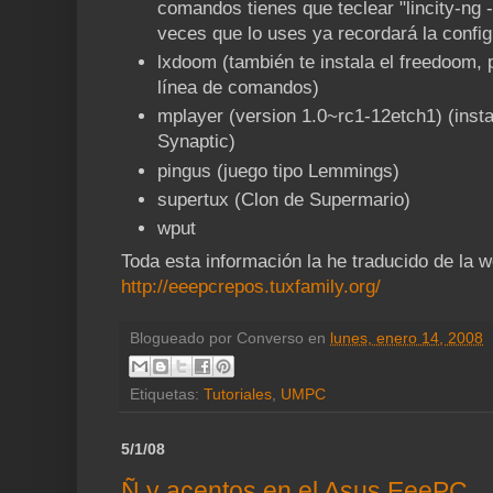
comandos tienes que teclear "lincity-ng
veces que lo uses ya recordará la confi
lxdoom (también te instala el freedoom, 
línea de comandos)
mplayer (version 1.0~rc1-12etch1) (inst
Synaptic)
pingus (juego tipo Lemmings)
supertux (Clon de Supermario)
wput
Toda esta información la he traducido de la w
http://eeepcrepos.tuxfamily.org/
Blogueado por
Converso
en
lunes, enero 14, 2008
Etiquetas:
Tutoriales
,
UMPC
5/1/08
Ñ y acentos en el Asus EeePC