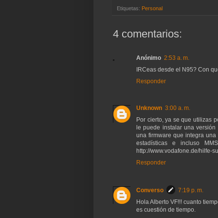
Etiquetas:
Personal
4 comentarios:
Anónimo
2:53 a. m.
IRCeas desde el N95? Con que 
Responder
Unknown
3:00 a. m.
Por cierto, ya se que utiliza
le puede instalar una versión
una firmware que integra una
estadísticas e incluso MM
http://www.vodafone.de/hilfe-
Responder
Converso
7:19 p. m.
Hola Alberto VF!!! cuanto tiem
es cuestión de tiempo.