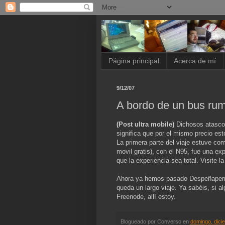
Página principal
Acerca de mí
9/12/07
A bordo de un bus ru
(Post ultra mobile)
Dichosos atascos
significa que por el mismo precio es
La primera parte del viaje estuve com
movil gratis), con el N95, fue una ex
que la experiencia sea total. Visite l
Ahora ya hemos pasado Despeñaperros
queda un largo viaje. Ya sabéis, si a
Freenode, allí estoy.
Blogueado por
Converso
en
domingo, dici