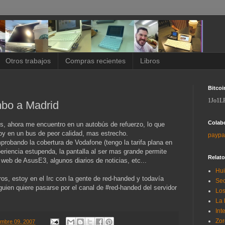
Otros trabajos
Compras recientes
Libros
Bitcoi
1Jo1L
mbo a Madrid
Colab
, ahora me encuentro en un autobús de refuerzo, lo que
toy en un bus de peor calidad, mas estrecho.
paypa
probando la cobertura de Vodafone (tengo la tarifa plana en
periencia estupenda, la pantalla al ser mas grande permite
Relat
a web de AsusE3, algunos diarios de noticias, etc...
Hui
, estoy en el Irc con la gente de red-handed y todavía
Sec
lguien quiere pasarse por el canal de #red-handed del servidor
Los
La 
Int
Zor
embre 09, 2007