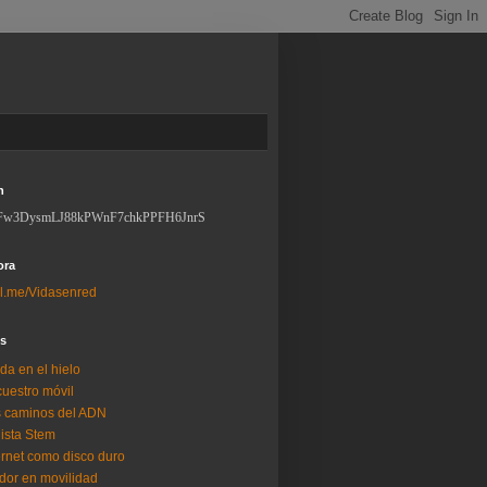
n
Fw3DysmLJ88kPWnF7chkPPFH6JnrS
ora
l.me/Vidasenred
os
da en el hielo
uestro móvil
 caminos del ADN
lista Stem
ernet como disco duro
dor en movilidad