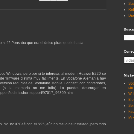
Sue
Ref
Di
Busca
soft? Pensaba que era el único pirao que lo hacía.
Corre
s poco Windows, pero por si te interesa, al modem Huawei E220 se
Mis fa
 de firmware distinta muy fácilmente. En Vodafone Alemania hay
 versión reducida del Vodafone Mobile Connect, con contadores,
Sob
sin
S (si la memoría no me falla). Lo puedes descargar en
support/technischer-support/97017_96309.html
Wif
Blo
Ser
Fac
Mi 
po. No, no IRCeé con el N95, aún no me lo he instalado, pero todo