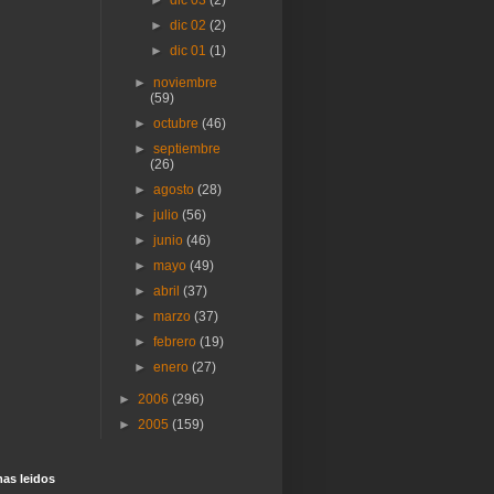
►
dic 02
(2)
►
dic 01
(1)
►
noviembre
(59)
►
octubre
(46)
►
septiembre
(26)
►
agosto
(28)
►
julio
(56)
►
junio
(46)
►
mayo
(49)
►
abril
(37)
►
marzo
(37)
►
febrero
(19)
►
enero
(27)
►
2006
(296)
►
2005
(159)
as lei­dos