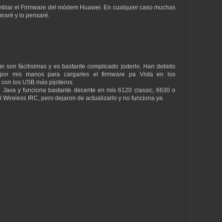
cambiar el Firmware del módem Huawei. En cualquier caso muchas
miraré y lo pensaré.
i son fácilisimas y es bastante complicado joderlo. Han debido
r mis manos para cargarles el firmware pa Vista en los
 con los USB más pijoteros.
en Java y funciona bastante decente en mis 6120 classic, 6630 o
l Wireless IRC, pero dejaron de actualizarlo y no funciona ya.