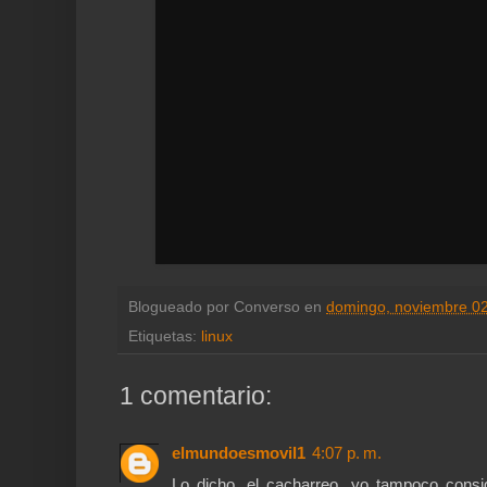
Blogueado por
Converso
en
domingo, noviembre 02
Etiquetas:
linux
1 comentario:
elmundoesmovil1
4:07 p. m.
Lo dicho, el cacharreo, yo tampoco consi