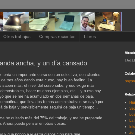
Otros trabajos
Compras recientes
Libros
Bitcoi
1Jo1L
banda ancha, y un día cansado
Colab
oy tenía un importante curso con un colectivo, son clientes
de tres años dando este curso, hay buen feeling. La
paypa
s saben más, el nivel del curso sube, y eso exige más
 demostrables, hacer muchos ejemplos, etc... y a eso hay
Relat
bajo que se me ha acumulado en dos semanas de baja.
compañera, que lleva los temas administrativos se cayó por
Hui
 de baja y previsiblemente seguirá de baja un tiempo...
Sec
Los
 me he quitado más del 75% del trabajo, y me he preparado
La 
. Ahora puedo pensar en otras cosas.
Int
Zor
oy y que pongo a vuestra disposición para que