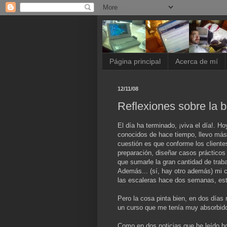
Página principal
Acerca de mí
12/11/08
Reflexiones sobre la 
El día ha terminado, ¡viva el día!. H
conocidos de hace tiempo, llevo más 
cuestión es que conforme los cliente
preparación, diseñar casos prácticos
que sumarle la gran cantidad de tra
Además... (sí, hay otro además) mi 
las escaleras hace dos semanas, está
Pero la cosa pinta bien, en dos días
un curso que me tenía muy absorbido
Como en dos noticias que he leído h