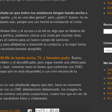
Sue
Ref
peñada en que todos los andaluces tengan banda ancha a
Di
a aparte, ¿no es una idea genial?, pero ¿gratis?, bueno, no es
barato aún, porque una vez hecha la instalación el coste
Busca
tware libre y el acceso a la red es algo que no debería de
a política, podemos criticar a la Junta por muchas otras
 es el camino para un nuevo campo de servicios
Corre
y para alfabetizar y transmitir la conducta, y la mejor forma
rlo económicamente asequible.
100 Mb de banda ancha, TV, y llamadas gratis
. Bueno,
 módem y el decodificador, pero sigue siendo una oferta para
Mis fa
o. Aquí, mientras tanto te tienes que conformar con ONO,
Sob
 sepa aún no está disponible) o con vivir encima de la
sin
Wif
Blo
co se van añadiendo alguno que otro, hace un momento
Ser
car con su ONE debidamente debianizado, me imagino la
Fac
mo mínimo una pinta sospechosa, cuatro tíos que en vez de
Mi 
es sacándose fotos y chateando).
viembre 12, 2008