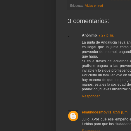
Etiquetas:
Vidas en red
3 comentarios:
Anónimo
7:27 p. m.
La junta de Andalucia lleva a
es ilegal que la junta como 
proveedor de internet, pagand
que haga.
Si es a traves de acuerdos 
gratis,se pagara a las prove
inviable y lo sigue prometiend
Por cierto un familiar vive e
hay manera de que les pongan 
manos, esta es la sociedad de
poblacion, nuevas urbanizacion
Responder
elmundoesmovil1
8:59 p. m.
Julio, ¿Por qué ese empeño en
turbina para que los ciudadanos 
Responder