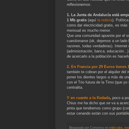
reflexionemos:
1. La Junta de Andalucía está em
1 Mb gratis
(aquí
la noticia
). Polític
como dar electricidad gratis, es más 
mensual es mucho menor.
Que una comunidad apueste por el sof
cuestionarse (ok, dejemos a un lado l
razones, todas verdaderas). Internet
(administración, banca, educación...) 
de acercarlo a la población es hace
2. En Francia por 29 Euros tienes 
también te cobran por el alquiler del
poner los dientes largos a más de un
con el Trio futura de la Timo (que yo
centralita.
Y en cuanto a la Kedada
,
poco a po
Chius me ha dicho que se va a acer
pinta que tendremos como grupo (co
estar cenando están con sus portátil
Blogueado por
Converso
en
miércoles, no