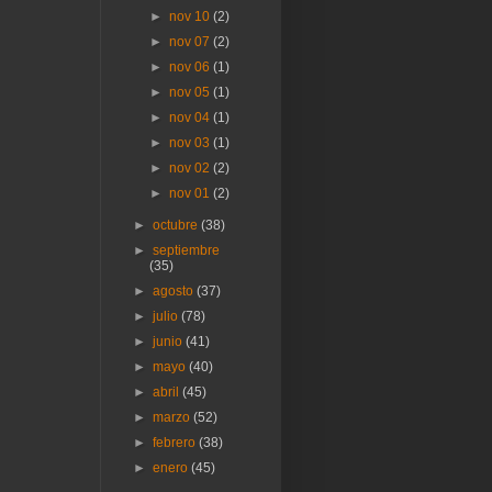
►
nov 10
(2)
►
nov 07
(2)
►
nov 06
(1)
►
nov 05
(1)
►
nov 04
(1)
►
nov 03
(1)
►
nov 02
(2)
►
nov 01
(2)
►
octubre
(38)
►
septiembre
(35)
►
agosto
(37)
►
julio
(78)
►
junio
(41)
►
mayo
(40)
►
abril
(45)
►
marzo
(52)
►
febrero
(38)
►
enero
(45)