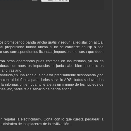
ños prometiendo banda ancha gratis y segun la legislacion actual
tal proporcione banda ancha si no se convierte en isp o sea
o sus correspondientes licencias,impuestos, etc. cosa que dudo
con otras operadoras pues estamos en las mismas, ya no es
edoras con nuestros impuestos.La junta sabe bien que esto es
o año tras año.
n Andalucia,en una zona que no esta precisamente despoblada y no
central telefonica para darles servicio ADSL.todos se lavan las
 la informacion, en cuanto te alejas un minimo de los nucleos de
es, etc, nadie te da servicio de banda ancha.
 regalar la electricidad?. Coña, con lo que cuesta pedalear la
disfruten de los placeres de la civilización...