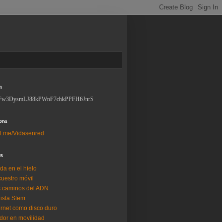
n
Fw3DysmLJ88kPWnF7chkPPFH6JnrS
ora
l.me/Vidasenred
os
da en el hielo
uestro móvil
 caminos del ADN
lista Stem
ernet como disco duro
dor en movilidad