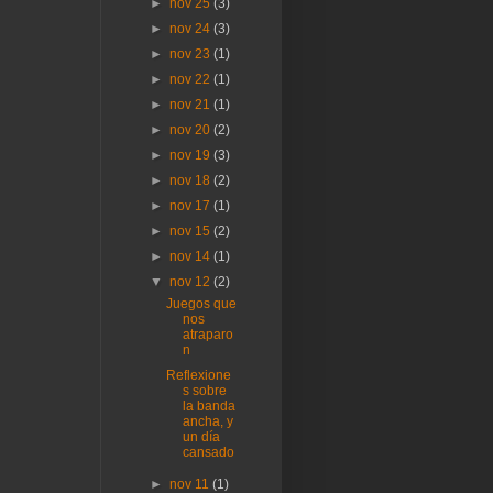
►
nov 25
(3)
►
nov 24
(3)
►
nov 23
(1)
►
nov 22
(1)
►
nov 21
(1)
►
nov 20
(2)
►
nov 19
(3)
►
nov 18
(2)
►
nov 17
(1)
►
nov 15
(2)
►
nov 14
(1)
▼
nov 12
(2)
Juegos que
nos
atraparo
n
Reflexione
s sobre
la banda
ancha, y
un día
cansado
►
nov 11
(1)