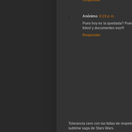
Anónimo
6:19 p. m.
Pues hoy es la quedada? Pues 
fotos! y documenten eso!!!
Responder
Tolerancia cero con las faltas de respe
sublime saga de Stars Wars..