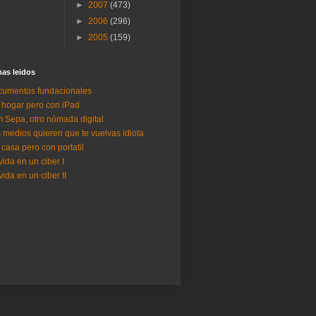
►
2007
(473)
►
2006
(296)
►
2005
(159)
as lei­dos
umentos fundacionales
 hogar pero con iPad
 Sepa, otro nómada digital
 medios quieren que te vuelvas idiota
 casa pero con portatil
vida en un ciber I
vida en un ciber II