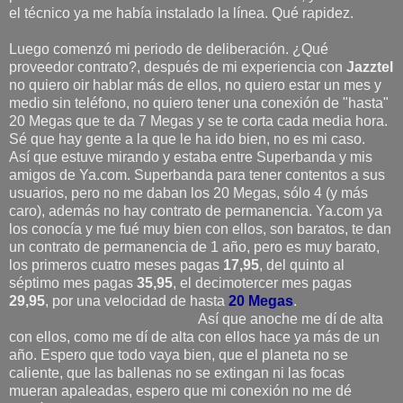
el técnico ya me había instalado la línea. Qué rapidez.
Luego comenzó mi periodo de deliberación. ¿Qué
proveedor contrato?, después de mi experiencia con
Jazztel
no quiero oir hablar más de ellos, no quiero estar un mes y
medio sin teléfono, no quiero tener una conexión de "hasta"
20 Megas que te da 7 Megas y se te corta cada media hora.
Sé que hay gente a la que le ha ido bien, no es mi caso.
Así que estuve mirando y estaba entre Superbanda y mis
amigos de Ya.com. Superbanda para tener contentos a sus
usuarios, pero no me daban los 20 Megas, sólo 4 (y más
caro), además no hay contrato de permanencia. Ya.com ya
los conocía y me fué muy bien con ellos, son baratos, te dan
un contrato de permanencia de 1 año, pero es muy barato,
los primeros cuatro meses pagas
17,95
, del quinto al
séptimo mes pagas
35,95
, el decimotercer mes pagas
29,95
, por una velocidad de hasta
20 Megas
.
Así que anoche me dí de alta
con ellos, como me dí de alta con ellos hace ya más de un
año. Espero que todo vaya bien, que el planeta no se
caliente, que las ballenas no se extingan ni las focas
mueran apaleadas, espero que mi conexión no me dé