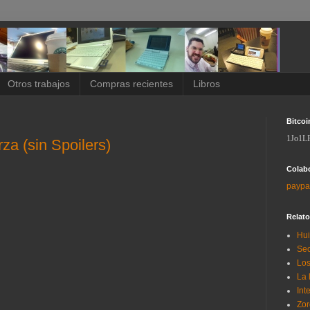
Otros trabajos
Compras recientes
Libros
Bitcoi
1Jo1L
rza (sin Spoilers)
Colab
paypa
Relat
Hui
Sec
Los
La 
Int
Zor