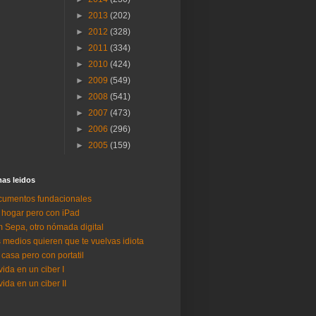
►
2013
(202)
►
2012
(328)
►
2011
(334)
►
2010
(424)
►
2009
(549)
►
2008
(541)
►
2007
(473)
►
2006
(296)
►
2005
(159)
as lei­dos
umentos fundacionales
 hogar pero con iPad
 Sepa, otro nómada digital
 medios quieren que te vuelvas idiota
 casa pero con portatil
vida en un ciber I
vida en un ciber II