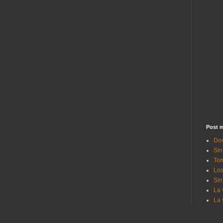
Post m
Doc
Sin
Tom
Los
Sin
La 
La 