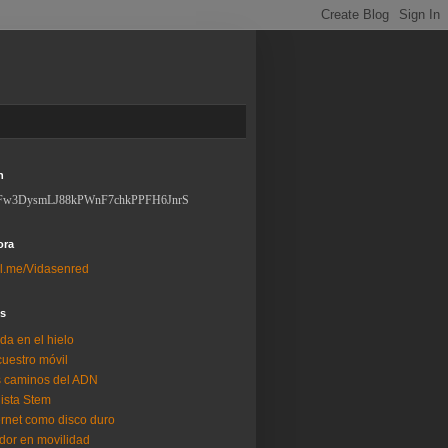
n
Fw3DysmLJ88kPWnF7chkPPFH6JnrS
ora
l.me/Vidasenred
os
da en el hielo
uestro móvil
 caminos del ADN
lista Stem
ernet como disco duro
dor en movilidad