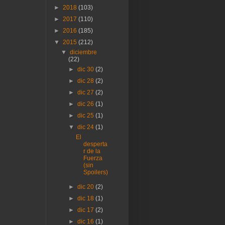
►
2018
(103)
►
2017
(110)
►
2016
(185)
▼
2015
(212)
▼
diciembre
(22)
►
dic 30
(2)
►
dic 28
(2)
►
dic 27
(2)
►
dic 26
(1)
►
dic 25
(1)
▼
dic 24
(1)
El
desperta
r de la
Fuerza
(sin
Spoilers)
►
dic 20
(2)
►
dic 18
(1)
►
dic 17
(2)
►
dic 16
(1)