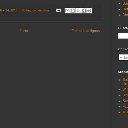
Sue
Ref
mbre 24, 2015
No hay comentarios:
Di
Busca
Inicio
Entradas antiguas
Corre
Mis fa
Sob
sin
Wif
Blo
Ser
Fac
Mi 