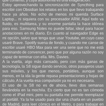
que contento, y cuya autonomía es una exageración.
Estoy aprovechando la sincronización de Syncthing para
escribir con Obsidian los relatos en los que llevo trabajando
hace ya años. No echo de menos mi querida Surface
Laptop... ni siquiera con su procesador ARM. Aquí todo va
fluido, es multitarea, y su enorme pantalla la hace idónea
para eso. Samsung Notes no puede faltar, ideal para hacer
anotaciones en mi diario. En cuanto al navegador Edge es
mi opción, salvo que tenga que usar Youtube, en cuyo caso
usaré Brave. Spotify suena de fondo, y cuando me canse de
escribir usaré HBO Max para ver una serie que no me está
terminando de convencer, pero que por alguna razón no soy
capaz de terminar con ella. Mrs. Davies.
A la vuelta, algo más cansado, pero con más ganas de
tecnología, la S8 sigue dando servicio, otros pasajeros usan
sus móviles, y los que menos, portátiles, aunque son
menos, en la ida la gente repasa presentaciones y hojas de
cálculo. A la vuelta esa compulsión ya no es necesaria.
El uso de la S8 no es de ahora, llevo dos semanas
llevándola en la mochila. Es cierto que no es tan cómoda
como el iPad mini, pero su pantalla me permite reemplazar
al portátil. Ya la he usado para dar una charla en un pueblo
de Madrid, para leer cómics en el Metro, o para trabajar en