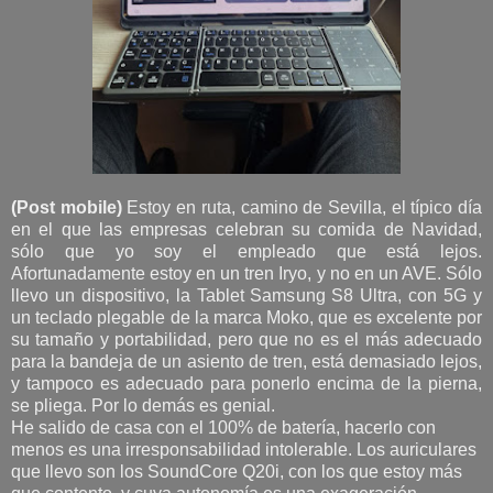
(Post mobile)
Estoy en ruta, camino de Sevilla, el típico día
en el que las empresas celebran su comida de Navidad,
sólo que yo soy el empleado que está lejos.
Afortunadamente estoy en un tren Iryo, y no en un AVE. Sólo
llevo un dispositivo, la Tablet Samsung S8 Ultra, con 5G y
un teclado plegable de la marca Moko, que es excelente por
su tamaño y portabilidad, pero que no es el más adecuado
para la bandeja de un asiento de tren, está demasiado lejos,
y tampoco es adecuado para ponerlo encima de la pierna,
se pliega. Por lo demás es genial.
He salido de casa con el 100% de batería, hacerlo con
menos es una irresponsabilidad intolerable. Los auriculares
que llevo son los SoundCore Q20i, con los que estoy más