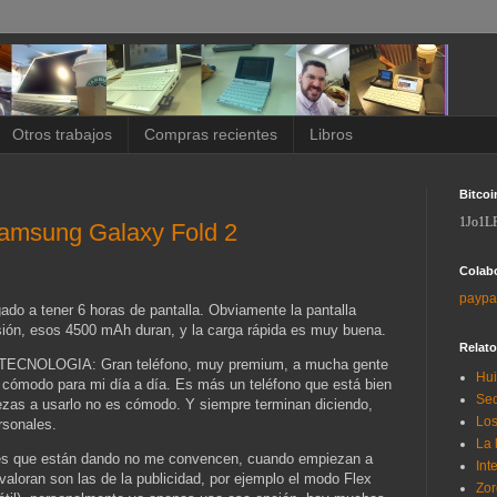
Otros trabajos
Compras recientes
Libros
Bitcoi
1Jo1L
Samsung Galaxy Fold 2
Colab
paypa
do a tener 6 horas de pantalla. Obviamente la pantalla
ión, esos 4500 mAh duran, y la carga rápida es muy buena.
Relat
NOLOGIA: Gran teléfono, muy premium, a mucha gente
Hui
s cómodo para mi día a día. Es más un teléfono que está bien
Sec
zas a usarlo no es cómodo. Y siempre terminan diciendo,
Los
rsonales.
La 
nes que están dando no me convencen, cuando empiezan a
Int
valoran son las de la publicidad, por ejemplo el modo Flex
Zor