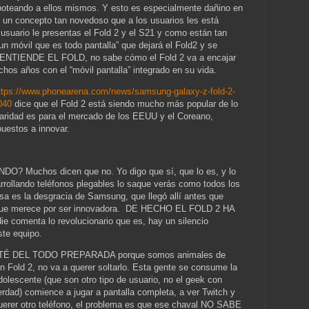
boteando a ellos mismos. Y esto es especialmente dañino en
de un concepto tan novedoso que a los usuarios les está
 usuario le presentas el Fold 2 y el S21 y como están tan
n móvil que es todo pantalla” que dejará el Fold2 y se
ENTIENDE EL FOLD, no sabe cómo el Fold 2 va a encajar
os años con el “móvil pantalla” integrado en su vida.
ttps://www.phonearena.com/news/samsung-galaxy-z-fold-2-
040
dice que el Fold 2 está siendo mucho más popular de lo
laridad es para el mercado de los EEUU y el Coreano,
uestos a innovar.
 Muchos dicen que no. Yo digo que sí, que lo es, y lo
rollando teléfonos plegables lo saque verás como todos los
a es la desgracia de Samsung, que llegó allí antes que
 que merece por ser innovadora.
DE HECHO EL FOLD 2 HA
omenta lo revolucionario que es, hay un silencio
ste equipo.
STÉ DEL TODO PREPARADA porque somos animales de
 Fold 2, no va a querer soltarlo. Esta gente se consume la
dolescente (que son otro tipo de usuario, no el geek con
verdad) comience a jugar a pantalla completa, a ver Twitch y
uerer otro teléfono, el problema es que ese chaval NO SABE