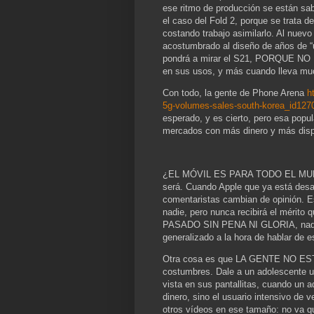
ese ritmo de producción se están sa
el caso del Fold 2, porque se trata 
costando trabajo asimilarlo. Al nuevo
acostumbrado al diseño de años de “u
pondrá a mirar el S21, PORQUE NO 
en sus usos, y más cuando lleva much
Con todo, la gente de Phone Arena
h
5g-volumes-sales-south-korea_id127
esperado, y es cierto, pero esa popu
mercados con más dinero y más disp
¿EL MÓVIL ES PARA TODO EL MUNDO?
será. Cuando Apple que ya está desar
comentaristas cambian de opinión. Es
nadie, pero nunca recibirá el mérito
PASADO SIN PENA NI GLORIA, nadie c
generalizado a la hora de hablar de e
Otra cosa es que LA GENTE NO E
costumbres. Dale a un adolescente un
vista en sus pantallitas, cuando un a
dinero, sino el usuario intensivo de 
otros vídeos en ese tamaño: no va q