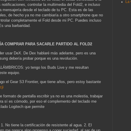
La 
 notificaciones, controlar la multimedia del Fold2, e incluso
la mensajería desde el teclado de tu PC. Esta es de las
bles, de hecho ya no me cambiaría a otro smartphone que no
ontrolar completamente el Fold desde mi PC. Puedes incluso
Es una barbaridad.
ÍA COMPRAR PARA SACARLE PARTIDO AL FOLD2
usar DeX. De Dex hablaré más adelante, pero es una
sung debería probar porque es una revolución.
BRICOS: yo tengo los Buds Live y me resultan
este equipo.
 Gear S3 Frontier, que tiene años, pero estoy bastante
cji
mato de pantalla escribir ya no es una molestia, trabajar
ora sí es cómodo, por eso el complemento del teclado me
eclado Logitech que permite
iene la certificación de resistente al agua. 2. El
pero me parece algo propenso a coger suciedad, al ser de un