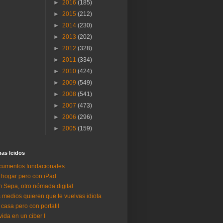
►
2016
(185)
►
2015
(212)
►
2014
(230)
►
2013
(202)
►
2012
(328)
►
2011
(334)
►
2010
(424)
►
2009
(549)
►
2008
(541)
►
2007
(473)
►
2006
(296)
►
2005
(159)
as lei­dos
umentos fundacionales
 hogar pero con iPad
 Sepa, otro nómada digital
 medios quieren que te vuelvas idiota
 casa pero con portatil
vida en un ciber I