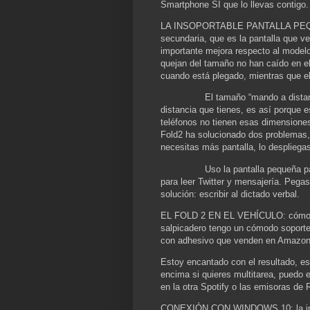
Smartphone SÍ que lo llevas contigo.
LA INSOPORTABLE PANTALLA PEQUEÑA
secundaria, que es la pantalla que v
importante mejora respecto al modelo 
quejan del tamaño no han caído en el
cuando está plegado, mientras que e
El tamaño “mando a distan
distancia que tienes, es así porque 
teléfonos no tienen esas dimensione
Fold2 ha solucionado dos problemas
necesitas más pantalla, lo despliega
Uso la pantalla pequeña pa
para leer Twitter y mensajería. Pegas:
solución: escribir al dictado verbal.
EL FOLD 2 EN EL VEHÍCULO: cómo sab
salpicadero tengo un cómodo soporte 
con adhesivo que venden en Amazo
Estoy encantado con el resultado, es
encima si quieres multitarea, puedo 
en la otra Spotify o las emisoras de 
CONEXIÓN CON WINDOWS 10: la integ