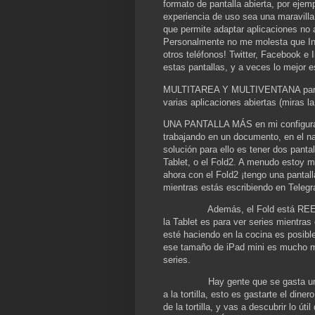
formato de pantalla abierta, por ejem
experiencia de uso sea una maravilla
que permite adaptar aplicaciones no 
Personalmente no me molesta que Ins
otros teléfonos! Twitter, Facebook e
estas pantallas, y a veces lo mejor 
MULTITAREA Y MULTIVENTANA para mí 
varias aplicaciones abiertas (miras l
UNA PANTALLA MÁS en mi configurac
trabajando en un documento, en el na
solución para ello es tener dos panta
Tablet, o el Fold2. A menudo estoy m
ahora con el Fold2 ¡tengo una pantal
mientras estás escribiendo en Telegra
Además, el Fold está R
la Tablet es para ver series mientra
esté haciendo en la cocina es posibl
ese tamaño de iPad mini es mucho má
series.
Hay gente que se gasta un
a la tortilla, esto es gastarte el din
de la tortilla, y vas a descubrir lo út