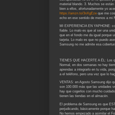
material blando. 3. Muchos se están 
bien a ellos, afortunadamente yo ace
https://amzn.to/3nXgEze
que me cos
echo en ese sentido de menos a mi N
MI EXPERIENCIA EN YAPHONE: con Y
fiable. Lo malo es que al ser una un
que en el fondo me da igual porque 
tarjeta. Lo malo es que no puedo ase
Samsung no me admite esa cobertur
TIENES QUE HACERTE A ÉL: Los que 
Normal, en dos semanas no hay tiemp
aprendas a integrarlo en tu vida, po
a el teléfono, pero una vez que lo ha
VENTAS: en Agosto Samsung dijo que
son 100.000 más que las unidades v
hay que cogerlos con mucho cuidado
tienen las tiendas en el almacén.
El problema de Samsung es que 
perjudicando, básicamente porque ha
No hemos empezado a asimilar el Fol