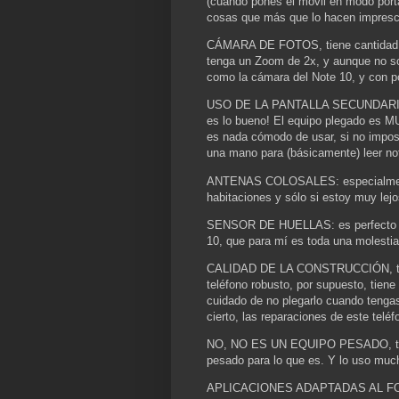
(cuando pones el móvil en modo port
cosas que más que lo hacen impresci
CÁMARA DE FOTOS, tiene cantidad d
tenga un Zoom de 2x, y aunque no so
como la cámara del Note 10, y con po
USO DE LA PANTALLA SECUNDARIA: An
es lo bueno! El equipo plegado es 
es nada cómodo de usar, si no imposi
una mano para (básicamente) leer noti
ANTENAS COLOSALES: especialmente
habitaciones y sólo si estoy muy lejo
SENSOR DE HUELLAS: es perfecto y mu
10, que para mí es toda una molestia
CALIDAD DE LA CONSTRUCCIÓN, todo 
teléfono robusto, por supuesto, tiene
cuidado de no plegarlo cuando tengas
cierto, las reparaciones de este telé
NO, NO ES UN EQUIPO PESADO, todo
pesado para lo que es. Y lo uso muc
APLICACIONES ADAPTADAS AL FORM