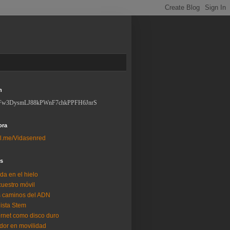
n
Fw3DysmLJ88kPWnF7chkPPFH6JnrS
ora
l.me/Vidasenred
os
da en el hielo
uestro móvil
 caminos del ADN
lista Stem
ernet como disco duro
dor en movilidad