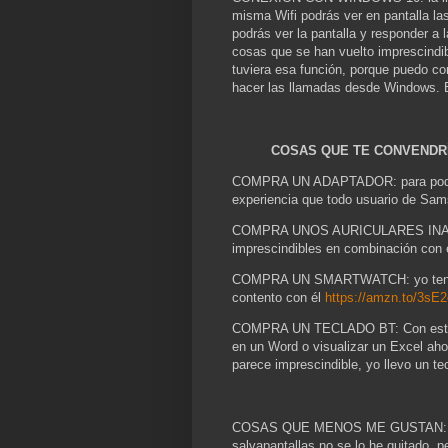
misma Wifi podrás ver en pantalla las
podrás ver la pantalla y responder a 
cosas que se han vuelto imprescindi
tuviera esa función, porque puedo c
hacer las llamadas desde Windows. 
COSAS QUE TE CONVENDR
COMPRA UN ADAPTADOR: para poder 
experiencia que todo usuario de Sam
COMPRA UNOS AURICULARES INALÁM
imprescindibles en combinación con 
COMPRA UN SMARTWATCH: yo tengo el
contento con él
https://amzn.to/3sE2
COMPRA UN TECLADO BT: Con este for
en un Word o visualizar un Excel ah
parece imprescindible, yo llevo un t
COSAS QUE MENOS ME GUSTAN: 1. No t
salvapantallas no se lo he quitado, 