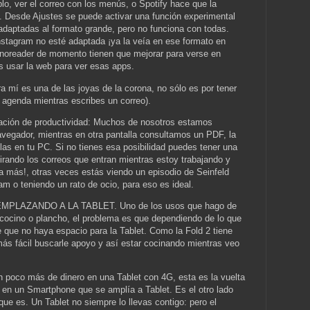
plo, ver el correo con los menús, o Spotify hace que la
. Desde Ajustes se puede activar una función experimental
adaptadas al formato grande, pero no funciona con todas.
tagram no esté adaptada ¡ya la veía en ese formato en
 Inoreader de momento tienen que mejorar para verse en
es usar la web para ver esas apps.
es una de las joyas de la corona, no sólo es por tener
a agenda mientras escribes un correo).
ión de productividad: Muchos de nosotros estamos
vegador, mientras en otra pantalla consultamos un PDF, la
llas en tu PC. Si no tienes esa posibilidad puedes tener una
irando los correos que entran mientras estoy trabajando y
la más!, otras veces estás viendo un episodio de Seinfeld
m o teniendo un rato de ocio, para eso es ideal.
EEMPLAZANDO A LA TABLET. Uno de los usos que hago de
s cocino o plancho, el problema es que dependiendo de lo que
e que no haya espacio para la Tablet. Como la Fold 2 tiene
s fácil buscarle apoyo y así estar cocinando mientras veo
 poco más de dinero en una Tablet con 4G, esta es la vuelta
ero en un Smartphone que se amplía a Tablet. Es el otro lado
il que es. Un Tablet no siempre lo llevas contigo: pero el