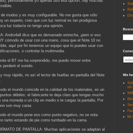
átil), personalmente yo apenas uso esa opción, hay muchas
Sue
ndible.
Ref
e modos y es muy configurable. No me gusta que sólo
Di
y un experto, creo que con luz normal es tan prodigiosa
ca luz todavía no tengo una opinión.
Busca
dro4all dice que es demasiado estrecha, ¡pero si eso
MUY cómodo de usar con una mano, cosa que el Note 10 no
ble, aquí por fin tenemos un equipo que lo puedes usar con
ficaciones, o controlar la multimedia.
Corre
 el BT me ha sorprendido, me puedo mover entre
s perderé el sonido.
y rápido, no así el lector de huellas en pantalla del Note
Mis fa
.
Sob
sin
el mundo coincide en la calidad de los materiales, es un
Wif
 puntos débiles: el fabricante te deja claro que tengas mucho
Blo
 una moneda o un clip en medio o te cargas la pantalla. Por
Ser
fono son muy caras.
Fac
 el mundo pone eso como punto negativo, no se nota
Mi 
ho tanto estando de pie como tumbado en la cama.
ATO DE PANTALLA: Muchas aplicaciones se adaptan al