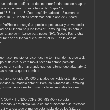
quejando de la dificultad de encontrar fundas que se adapten
rté a la primera con esta funda de Ringke Slim
tó 15 Euros.
4. El Zoom está limitado sólo 2 aumentos,
ote 10. 5. He tenido problemas con la app de GBoard.
aPhone conseguí un precio espectacular y un vendedor
idad de Rumanía no pude instalar Samsung Pay, un detalle
uso la app de mi banco para pagos NFC, Google Pay y otra
gurar ese equipo ya que al meter el IMEI en la web de
a.
hacen revisiones dicen que no terminan de hacerse a él.
o suficiente, y este móvil necesita tiempo para que
rque es un cambio tan grande que vas a tener que adaptarte tú
gas no vas a querer cambiar.
 había vendido 500.000 unidades del Fold2 este año, eso
endidas del modelo anterior. Pero los números de Samsung
, normalmente cuenta como unidades vendidas las que
ESTÁ COMPITIENDO CONSIGO MISMO y se está
 tomado la estrategia Nokia de sacar montones de teléfonos.
d 2 y ahora todo el mundo está hablando de los S21, con