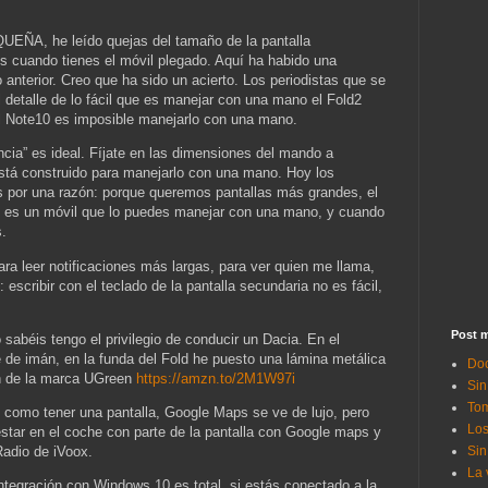
, he leído quejas del tamaño de la pantalla
es cuando tienes el móvil plegado. Aquí ha habido una
anterior. Creo que ha sido un acierto. Los periodistas que se
 detalle de lo fácil que es manejar con una mano el Fold2
l Note10 es imposible manejarlo con una mano.
cia” es ideal. Fíjate en las dimensiones del mando a
está construido para manejarlo con una mano. Hoy los
s por una razón: porque queremos pantallas más grandes, el
, es un móvil que lo puedes manejar con una mano, y cuando
s.
ra leer notificaciones más largas, para ver quien me llama,
 escribir con el teclado de la pantalla secundaria no es fácil,
Post m
éis tengo el privilegio de conducir un Dacia. En el
de imán, en la funda del Fold he puesto una lámina metálica
Doc
n de la marca UGreen
https://amzn.to/2M1W97i
Sin
Tom
 como tener una pantalla, Google Maps se ve de lujo, pero
Los
estar en el coche con parte de la pantalla con Google maps y
Sin
Radio de iVoox.
La 
ración con Windows 10 es total, si estás conectado a la