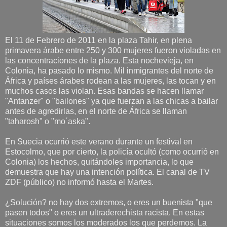
El 11 de Febrero de 2011 en la plaza Tahir, en plena
primavera árabe entre 250 y 300 mujeres fueron violadas en
las concentraciones de la plaza. Esta nochevieja, en
Colonia, ha pasado lo mismo. Mil inmigrantes del norte de
África y países árabes rodean a las mujeres, las tocan y en
muchos casos las violan. Esas bandas se hacen llamar
"Antanzer" o "bailones" ya que fuerzan a las chicas a bailar
antes de agredirlas, en el norte de África se llaman
"taharosh" o "mo´aska".
En Suecia ocurrió este verano durante un festival en
Estocolmo, que por cierto, la policía ocultó (como ocurrió en
Colonia) los hechos, quitándoles importancia, lo que
demuestra que hay una intención política. El canal de TV
ZDF (público) no informó hasta el Martes.
¿Solución? no hay dos extremos, o eres un buenista "que
pasen todos" o eres un ultraderechista racista. En estas
situaciones somos los moderados los que perdemos. La