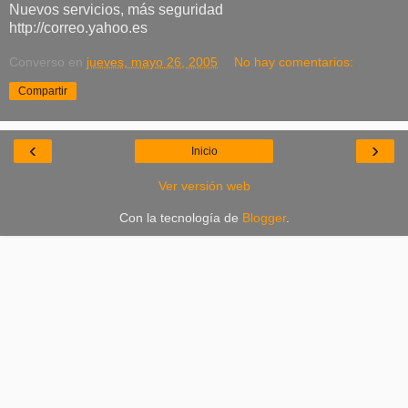
Nuevos servicios, más seguridad
http://correo.yahoo.es
Converso
en
jueves, mayo 26, 2005
No hay comentarios:
Compartir
‹
›
Inicio
Ver versión web
Con la tecnología de
Blogger
.