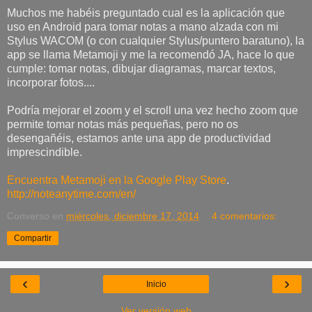
Muchos me habéis preguntado cual es la aplicación que
uso en Android para tomar notas a mano alzada con mi
Stylus WACOM (o con cualquier Stylus/puntero baratuno), la
app se llama Metamoji y me la recomendó JA, hace lo que
cumple: tomar notas, dibujar diagramas, marcar textos,
incorporar fotos....
Podría mejorar el zoom y el scroll una vez hecho zoom que
permite tomar notas más pequeñas, pero no os
desengañéis, estamos ante una app de productividad
imprescindible.
Encuentra Metamoji en la Google Play Store
.
http://noteanytime.com/en/
Converso
en
miércoles, diciembre 17, 2014
4 comentarios:
Compartir
‹
›
Inicio
Ver versión web