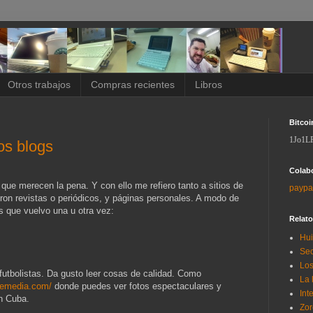
Otros trabajos
Compras recientes
Libros
Bitcoi
1Jo1L
os blogs
Colab
ue merecen la pena. Y con ello me refiero tanto a sitios de
paypa
eron revistas o periódicos, y páginas personales. A modo de
s que vuelvo una u otra vez:
Relat
Hui
Sec
Los
futbolistas. Da gusto leer cosas de calidad. Como
La 
hemedia.com/
donde puedes ver fotos espectaculares y
Int
n Cuba.
Zor