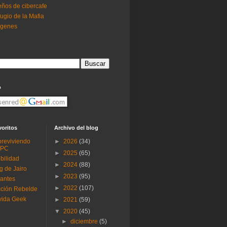
ños de cibercafe
ugio de la Mafia
ogenes
o
voritos
Archivo del blog
reviviendo
►
2026
(34)
 PC
►
2025
(65)
ibilidad
►
2024
(88)
g de Jairo
►
2023
(95)
antes
►
2022
(107)
ción Rebelde
vida Geek
►
2021
(59)
▼
2020
(45)
►
diciembre
(5)