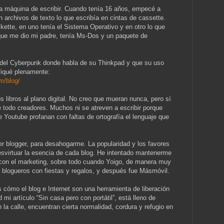
na máquina de escribir. Cuando tenía 16 años, empecé a
 archivos de texto lo que escribía en cintas de cassette.
kette, en uno tenía el Sistema Operativo y en otro lo que
 que me dio mi padre, tenía Ms-Dos y un paquete de
a del Cyberpunk donde habla de su Thinkpad y que su uso
ifiqué plenamente:
m/blog/
os libros al plano digital. No creo que mueran nunca, pero sí
 todo creadores. Muchos ni se atreven a escribir porque
de Youtube profanan con faltas de ortografía el lenguaje que
 blogger, para desahogarme. La popularidad y los favores
virtuar la esencia de cada blog. He intentado mantenerme
 con el marketing, sobre todo cuando Yoigo, de manera muy
s blogueros con fiestas y regalos, y después fue Másmóvil.
cómo el blog e Internet son una herramienta de liberación
mi artículo “Sin casa pero con portátil”, está lleno de
 la calle, encuentran cierta normalidad, cordura y refugio en