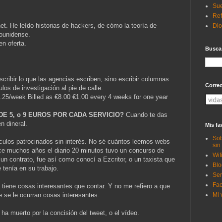
Sue
Ref
et. He leído historias de hackers, de cómo la teoría de
Di
dounidense.
en oferta.
Busca
cribir lo que las agencias escriben, sino escribir columnas
Corre
los de investigación al pie de calle.
.25/week Billed as €8.00 €1.00 every 4 weeks for one year
E 5, o 9 EUROS POR CADA SERVICIO?
Cuando te das
 dineral.
Mis fa
Sob
ículos patrocinados sin interés. No sé cuántos leemos webs
sin
ce muchos años el diario 20 minutos tuvo un concurso de
Wif
un contrato, fue así como conocí a Ezcritor, o un taxista que
Blo
 tenía en su trabajo.
Ser
Fac
tiene cosas interesantes que contar. Y no me refiero a que
Mi 
e se le ocurran cosas interesantes.
 ha muerto por la concisión del tweet, o el vídeo.