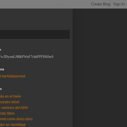
n
Fw3DysmLJ88kPWnF7chkPPFH6JnrS
ora
l.me/Vidasenred
os
da en el hielo
uestro móvil
 caminos del ADN
lista Stem
ernet como disco duro
dor en movilidad