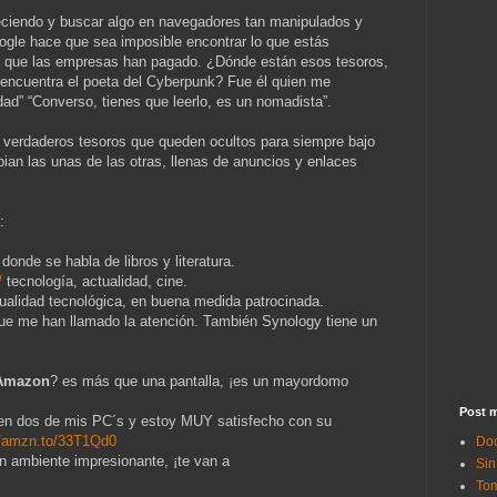
reciendo y buscar algo en navegadores tan manipulados y
gle hace que sea imposible encontrar lo que estás
o que las empresas han pagado. ¿Dónde están esos tesoros,
encuentra el poeta del Cyberpunk? Fue él quien me
lidad” “Converso, tienes que leerlo, es un nomadista”.
verdaderos tesoros que queden ocultos para siempre bajo
an las unas de las otras, llenas de anuncios y enlaces
:
donde se habla de libros y literatura.
/
tecnología, actualidad, cine.
ualidad tecnológica, en buena medida patrocinada.
ue me han llamado la atención. También Synology tiene un
Amazon
? es más que una pantalla, ¡es un mayordomo
Post m
 en dos de mis PC´s y estoy MUY satisfecho con su
//amzn.to/33T1Qd0
Doc
n ambiente impresionante, ¡te van a
Sin
Tom