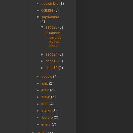
►
noviembre
(1)
►
octubre
(5)
▼
septiembre
(4)
▼
sept 25
(1)
El mundo
perdido
de los
blogs
►
sept 24
(1)
►
sept 16
(1)
►
sept 12
(1)
►
agosto
(4)
►
julio
(2)
►
junio
(4)
►
mayo
(3)
►
abril
(4)
►
marzo
(3)
►
febrero
(3)
►
enero
(7)
►
2019
(71)