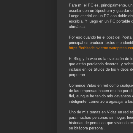
Para mí el PC es, principalmente, u
escribir con un Spectrum y guardar en
Luego escribí en un PC con doble dis
escribía. Y luego en un PC portable
ofimática.
Por eso cuando leí el post del Poet
principal es producir textos me ident
https://orbitadeinvierno.wordpress.co
El Blog y la web es la evolución de l
que están perdiendo devotos, y sobre
incluso en los títulos de los vídeos 
perpetran.
Comencé Vidas en red como cualquier
de las empresas hacen mucho por des
fiel, aunque he tenido mis devaneos
inteligente, comenzó a agasajar a lo
Uno de mis temas en Vidas en red es 
para muchas personas sin hogar, leed 
historias de personas que viviendo en
su bitácora personal.