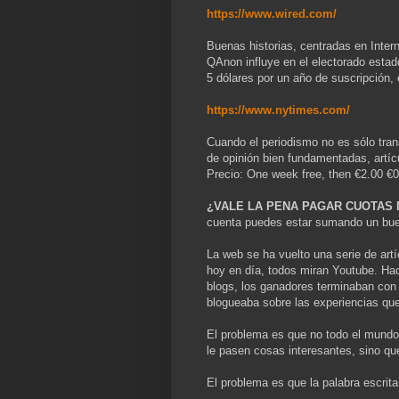
https://www.wired.com/
Buenas historias, centradas en Intern
QAnon influye en el electorado esta
5 dólares por un año de suscripción, 
https://www.nytimes.com/
Cuando el periodismo no es sólo trans
de opinión bien fundamentadas, artícu
Precio: One week free, then €2.00 €0
¿VALE LA PENA PAGAR CUOTAS D
cuenta puedes estar sumando un buen
La web se ha vuelto una serie de art
hoy en día, todos miran Youtube. Ha
blogs, los ganadores terminaban con 
blogueaba sobre las experiencias que
El problema es que no todo el mundo 
le pasen cosas interesantes, sino qu
El problema es que la palabra escrita