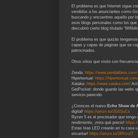
El problema es que Internet sigue c
vendidos a los anunciantes como Goo
buscando y encuentres aquello por l
esos blogs personales como los que 
descubrió cierto blog titulado “Wifibi
El problema es que quizás tengamos 
capas y capas de páginas que se copi
patrocinados.
Otros sitios que visito con frecuencia
Zenda:
https://www.zendalibros.com/
Hipertextual:
https://hipertextual.com
Xataka:
https://www.xataka.com/
Act
GetPocket: donde guardo las webs q
servicio parecido.
¿Conoces el nuevo
Echo Show de 
digital!
https://amzn.to/2G5SuCs
Ryzen 5 es el procesador que tengo
rendimiento, ¡mira qué precio!
https:
Estas tiras LED crearán en tu casa u
encantar!
https://amzn.to/2RVvuIT