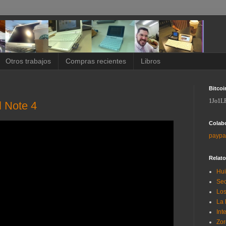
Otros trabajos
Compras recientes
Libros
Bitcoi
1Jo1L
l Note 4
Colab
paypa
Relat
Hui
Sec
Los
La 
Int
Zor