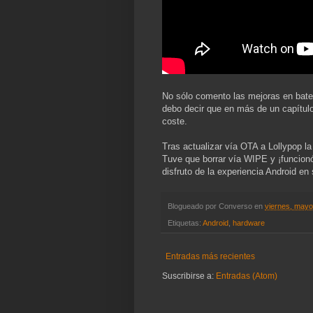
No sólo comento las mejoras en bater
debo decir que en más de un capítulo
coste.
Tras actualizar vía OTA a Lollypop l
Tuve que borrar vía WIPE y ¡funcionó
disfruto de la experiencia Android en
Blogueado por
Converso
en
viernes, mayo
Etiquetas:
Android
,
hardware
Entradas más recientes
Suscribirse a:
Entradas (Atom)