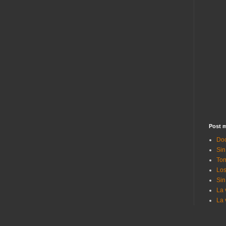
Post m
Doc
Sin
Tom
Los
Sin
La 
La 