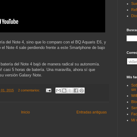
Sue
Ref
Di
Busca
ía del Note 4, sino que lo comparo con el BQ Aquaris E6, y
 el Note 4 sale perdiendo frente a este Smartphone de bajo
Corre
a batería del Note 4 bajó de manera radical su autonomía.
! casi 5 horas de batería. Una maravilla, ahora sí que
 su versión Galaxy Note.
Mis fa
Sob
sin
 01, 2015
2 comentarios:
Wif
Blo
Ser
Inicio
Entradas antiguas
Fac
Mi 