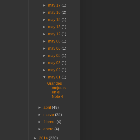
►
may 17
(1)
►
may 16
(2)
►
may 15
(1)
►
may 13
(1)
►
may 12
(1)
►
may 08
(1)
►
may 06
(1)
►
may 05
(1)
►
may 03
(1)
►
may 02
(1)
▼
may 01
(1)
Grandes
mejoras
en el
Note 4
►
abril
(49)
►
marzo
(25)
►
febrero
(4)
►
enero
(4)
►
2014
(230)