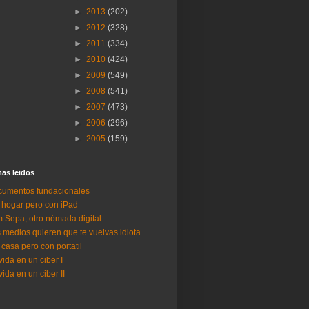
►
2013
(202)
►
2012
(328)
►
2011
(334)
►
2010
(424)
►
2009
(549)
►
2008
(541)
►
2007
(473)
►
2006
(296)
►
2005
(159)
as lei­dos
umentos fundacionales
 hogar pero con iPad
 Sepa, otro nómada digital
 medios quieren que te vuelvas idiota
 casa pero con portatil
vida en un ciber I
vida en un ciber II