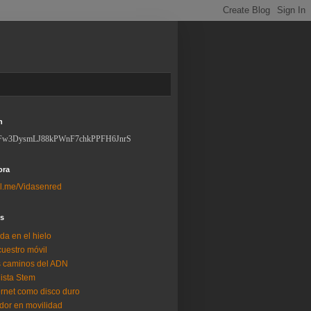
n
Fw3DysmLJ88kPWnF7chkPPFH6JnrS
ora
l.me/Vidasenred
os
da en el hielo
uestro móvil
 caminos del ADN
lista Stem
ernet como disco duro
dor en movilidad