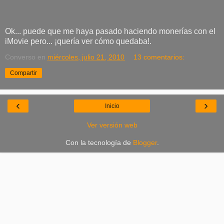
Ok... puede que me haya pasado haciendo monerías con el
iMovie pero... ¡quería ver cómo quedaba!.
Converso
en
miércoles, julio 21, 2010
13 comentarios:
Compartir
‹
›
Inicio
Ver versión web
Con la tecnología de
Blogger
.