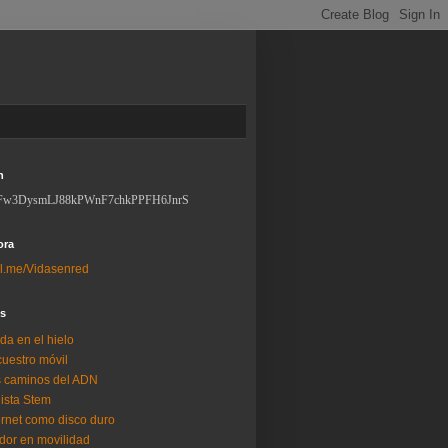
n
Fw3DysmLJ88kPWnF7chkPPFH6JnrS
ora
l.me/Vidasenred
os
da en el hielo
uestro móvil
 caminos del ADN
lista Stem
ernet como disco duro
dor en movilidad