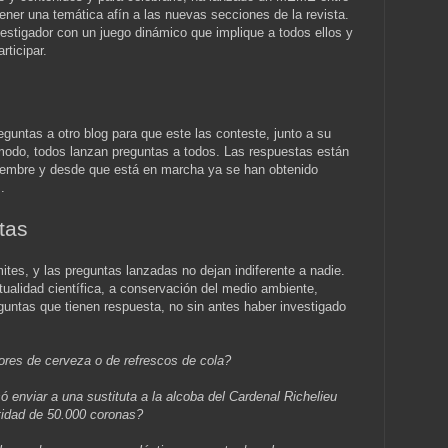
ener una temática afín a las nuevas secciones de la revista.
nvestigador con un juego dinámico que implique a todos ellos y
rticipar.
guntas a otro blog para que este las conteste, junto a su
 modo, todos lanzan preguntas a todos. Las respuestas están
ciembre y desde que está en marcha ya se han obtenido
.
tas
mites, y las preguntas lanzadas no dejan indiferente a nadie.
alidad científica, a conservación del medio ambiente,
eguntas que tienen respuesta, no sin antes haber investigado
ores de cerveza o de refrescos de cola?
 enviar a una sustituta a la alcoba del Cardenal Richelieu
tidad de 50.000 coronas?