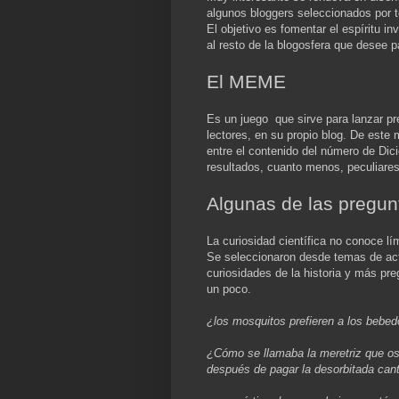
algunos bloggers seleccionados por t
El objetivo es fomentar el espíritu i
al resto de la blogosfera que desee pa
El MEME
Es un juego que sirve para lanzar pre
lectores, en su propio blog. De este
entre el contenido del número de Di
resultados, cuanto menos, peculiares
Algunas de las pregun
La curiosidad científica no conoce lí
Se seleccionaron desde temas de actu
curiosidades de la historia y más pr
un poco.
¿los mosquitos prefieren a los bebed
¿Cómo se llamaba la meretriz que osó
después de pagar la desorbitada can