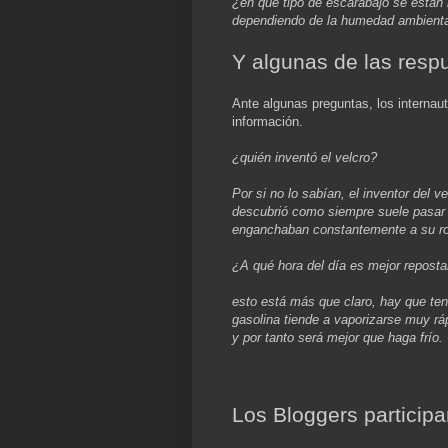
¿en qué tipo de escarabajo se están 
dependiendo de la humedad ambient
Y algunas de las resp
Ante algunas preguntas, los interna
información.
¿quién inventó el velcro?
Por si no lo sabían, el inventor del v
descubrió como siempre suele pasar p
enganchaban constantemente a su rop
¿A qué hora del día es mejor repostar
esto está más que claro, hay que te
gasolina tiende a vaporizarse muy rá
y por tanto será mejor que haga frío.
Los Bloggers participa