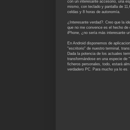
con un interesante accesorio, una es
mismo, con teclado y pantalla de 11,
celdas y 8 horas de autonomía.
¿Interesante verdad?. Creo que la ide
que no me convence es el hecho de q
iPhone, ¿no sería más interesante un
En Android disponemos de aplicacio
"escritorio" de nuestro terminal, tr
Dada la potencia de los actuales ter
transformándose en una especie de "
ficheros personales, todo, estará al
verdadero PC. Para mucho ya lo es.