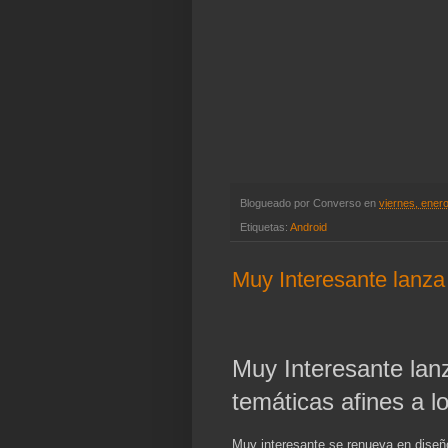
Blogueado por
Converso
en
viernes, ener
Etiquetas:
Android
Muy Interesante lanza
Muy Interesante la
temáticas afines a 
Muy interesante se renueva en diseñ