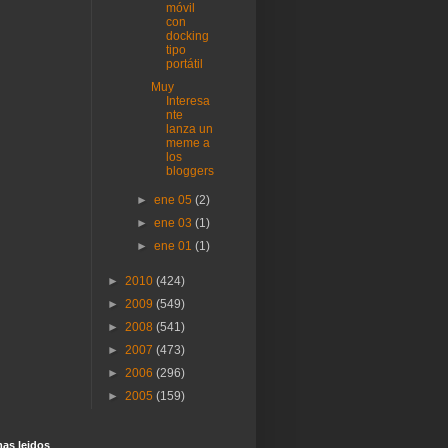
móvil
con
docking
tipo
portátil
Muy
Interesa
nte
lanza un
meme a
los
bloggers
►
ene 05
(2)
►
ene 03
(1)
►
ene 01
(1)
►
2010
(424)
►
2009
(549)
►
2008
(541)
►
2007
(473)
►
2006
(296)
►
2005
(159)
as lei­dos