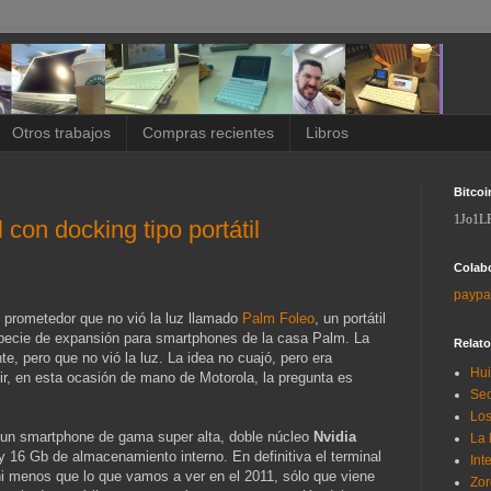
Otros trabajos
Compras recientes
Libros
Bitcoi
1Jo1L
l con docking tipo portátil
Colab
paypa
 prometedor que no vió la luz llamado
Palm Foleo
, un portátil
especie de expansión para smartphones de la casa Palm. La
Relat
, pero que no vió la luz. La idea no cuajó, pero era
Hui
lir, en esta ocasión de mano de Motorola, la pregunta es
Sec
Los
un smartphone de gama super alta, doble núcleo
Nvidia
La 
16 Gb de almacenamiento interno. En definitiva el terminal
Int
i menos que lo que vamos a ver en el 2011, sólo que viene
Zor