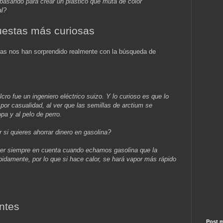
basando para crear un plástico que muta de color
al?
uestas más curiosas
utas nos han sorprendido realmente con la búsqueda de
elcro fue un ingeniero eléctrico suizo. Y lo curioso es que lo
or casualidad, al ver que las semillas de arctium se
a y al pelo de perro.
 si quieres ahorrar dinero en gasolina?
ner siempre en cuenta cuando echamos gasolina que la
pidamente, por lo que si hace calor, se hará vapor más rápido
ntes
Post m