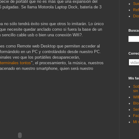
pecie de portátil que no es más que una expansión del
Sue
6 pulgadas. Se llama Motorola Laptop Dock, batería de 3
Ref
Di
a no sólo tendrá éxito sino que otros lo imitarán. Lo único
ue necesite quedar anclado como si fuera la base de un
Busca
 sencillo cable usb o bien una conexión Wifi?.
nes como Remote web Desktop que permiten acceder al
ansformándolo en un PC y controlándolo desde nuestro PC.
Corre
minales veo que los portátiles desaparecerán,
terminales tontos
", el procesamiento, la música, nuestros
macenado en nuestro smartphone, quien será nuestro
Mis fa
Sob
sin
Wif
Blo
Ser
Fac
Mi 