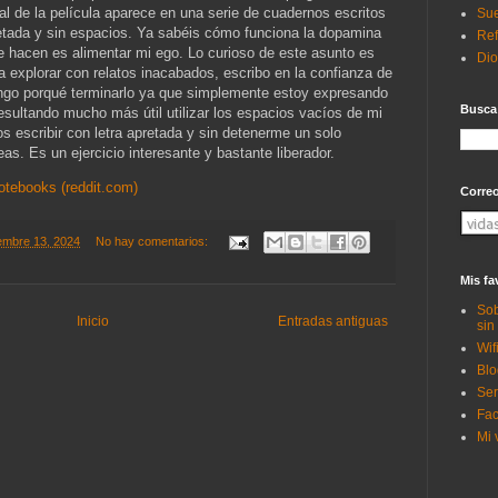
inal de la película aparece en una serie de cuadernos escritos
Sue
retada y sin espacios. Ya sabéis cómo funciona la dopamina
Ref
ue hacen es alimentar mi ego. Lo curioso de este asunto es
Di
 explorar con relatos inacabados, escribo en la confianza de
ngo porqué terminarlo ya que simplemente estoy expresando
Busca
esultando mucho más útil utilizar los espacios vacíos de mi
 escribir con letra apretada y sin detenerme un solo
as. Es un ejercicio interesante y bastante liberador.
notebooks (reddit.com)
Corre
iembre 13, 2024
No hay comentarios:
Mis fa
Sob
Inicio
Entradas antiguas
sin
Wif
Blo
Ser
Fac
Mi 