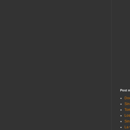
Post m
Doc
Sin
Tom
Los
Sin
La 