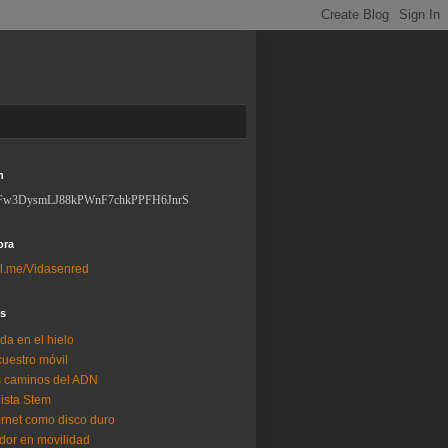
n
Fw3DysmLJ88kPWnF7chkPPFH6JnrS
ora
l.me/Vidasenred
os
da en el hielo
uestro móvil
 caminos del ADN
lista Stem
ernet como disco duro
dor en movilidad