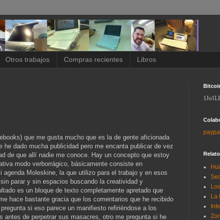
Otros trabajos
Compras recientes
Libros
Bitcoi
1Jo1L
Colab
paypa
tebooks) que me gusta mucho que es la de gente aficionada
 le he dado mucha publicidad pero me encanta publicar de vez
Relat
dad de que allí nadie me conoce. Hay un concepto que estoy
eativa modo verborrágico, básicamente consiste en
Hui
 agenda Moleskine, la que utilizo para el trabajo y en esos
Sec
sin parar y sin espacios buscando la creatividad y
Los
sultado es un bloque de texto completamente apretado que
La 
me hace bastante gracia que los comentarios que he recibido
Int
s pregunta si eso parece un manifiesto refiriéndose a los
Zor
s antes de perpetrar sus masacres, otro me pregunta si he