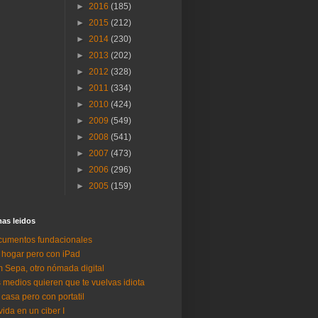
►
2016
(185)
►
2015
(212)
►
2014
(230)
►
2013
(202)
►
2012
(328)
►
2011
(334)
►
2010
(424)
►
2009
(549)
►
2008
(541)
►
2007
(473)
►
2006
(296)
►
2005
(159)
as lei­dos
umentos fundacionales
 hogar pero con iPad
 Sepa, otro nómada digital
 medios quieren que te vuelvas idiota
 casa pero con portatil
vida en un ciber I