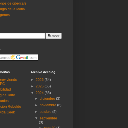
ños de cibercafe
ugio de la Mafia
ogenes
o
voritos
Archivo del blog
reviviendo
►
2026
(34)
 PC
►
2025
(65)
ibilidad
▼
2024
(88)
g de Jairo
►
diciembre
(3)
antes
►
noviembre
(6)
ción Rebelde
►
octubre
(5)
vida Geek
▼
septiembre
(3)
►
sept 30
(1)