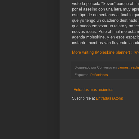
visto la película “Seven” porque al f
por el asesino con una letra muy ap
ese tipo de comentarios al final lo q
que yo tengo un cuaderno destinado a
que puedo empezar un relato y no te
nuevas ideas. Pero al final me está r
agenda moleskine, y en esos espacios
instante mientras van fluyendo las ide
More writing (Moleskine planner) : r/
Blogueado por
Converso
en
viernes, sept
Etiquetas:
Reflexiones
Entradas más recientes
Suscribirse a:
Entradas (Atom)