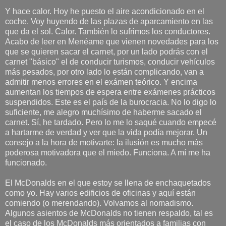
Y hace calor. Hoy he puesto el aire acondicionado en el
coche. Voy huyendo de las plazas de aparcamiento en las
que da el sol. Calor. También lo sufrimos los conductores.
Acabo de leer en Menéame que vienen novedades para los
que se quieren sacar el carnet, por un lado podrás con el
carnet "básico" el de conducir turismos, conducir vehículos
más pesados, por otro lado lo están complicando, van a
admitir menos errores en el exámen teórico. Y encima
aumentan los tiempos de espera entre exámenes prácticos
suspendidos. Este es el país de la burocracia. No lo digo lo
suficiente, me alegro muchísimo de haberme sacado el
carnet. Sí, he tardado. Pero lo me lo saqué cuando empecé
a hartarme de verdad y ver que la vida podía mejorar. Un
consejo a la hora de motivarte: la ilusión es mucho más
poderosa motivadora que el miedo. Funciona. A mí me ha
funcionado.
El McDonalds en el que estoy se llena de enchaquetados
como yo. Hay varios edificios de oficinas y aquí están
comiendo (o merendando). Volvamos al nomadismo.
Algunos asientos de McDonalds no tienen respaldo, tal es
el caso de los McDonalds más orientados a familias con