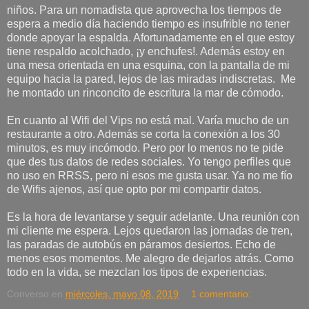
niños. Para un nomadista que aprovecha los tiempos de
espera a medio día haciendo tiempo es insufrible no tener
donde apoyar la espalda. Afortunadamente en el que estoy
tiene respaldo acolchado, ¡y enchufes!. Además estoy en
una mesa orientada en una esquina, con la pantalla de mi
equipo hacia la pared, lejos de las miradas indiscretas. Me
he montado un rinconcito de escritura la mar de cómodo.
En cuanto al Wifi del Vips no está mal. Varía mucho de un
restaurante a otro. Además se corta la conexión a los 30
minutos, es muy incómodo. Pero por lo menos no te pide
que des tus datos de redes sociales. Yo tengo perfiles que
no uso en RRSS, pero ni esos me gusta usar. Ya no me fío
de Wifis ajenos, así que opto por mi compartir datos.
Es la hora de levantarse y seguir adelante. Una reunión con
mi cliente me espera. Lejos quedaron las jornadas de tren,
las paradas de autobús en páramos desiertos. Echo de
menos esos momentos. Me alegro de dejarlos atrás. Como
todo en la vida, se mezclan los tipos de experiencias.
Converso
en
miércoles, mayo 08, 2019
1 comentario: