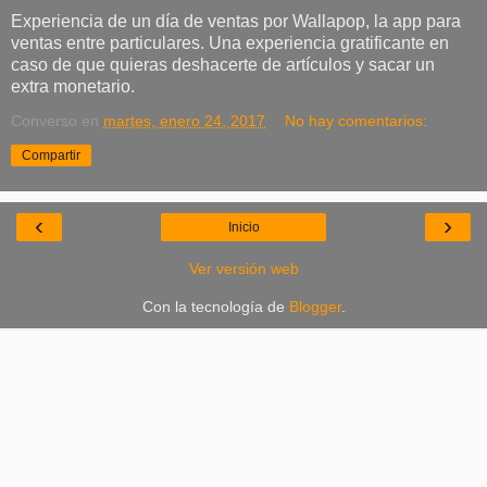
Experiencia de un día de ventas por Wallapop, la app para
ventas entre particulares. Una experiencia gratificante en
caso de que quieras deshacerte de artículos y sacar un
extra monetario.
Converso
en
martes, enero 24, 2017
No hay comentarios:
Compartir
‹
›
Inicio
Ver versión web
Con la tecnología de
Blogger
.