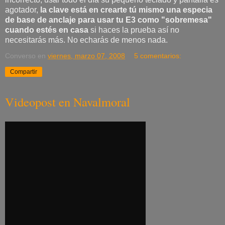
agotador,
la clave está en crearte tú mismo una especia
de base de anclaje para usar tu E3 como "sobremesa"
cuando estés en casa
si haces la prueba así no
necesitarás más. No echarás de menos nada.
Converso
en
viernes, marzo 07, 2008
5 comentarios:
Compartir
Videopost en Navalmoral