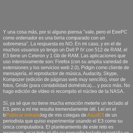
Y una cosa más, por si alguno piensa "vale, pero el EeePC
como ordenador es una birria comparado con un
sobremesa". La respuesta es NO. En mi caso, y en el de
muchos usuarios yo tengo un Dell P IV con 512 de RAM, el
E3 tiene un Celeron y 1 Gb de RAM. Las aplicaciones que
uso intensivamente son: Firefox (con su amplia variedad de
extensiones y los servicios web 2.0), Pidgin como cliente de
mensajería, el reproductor de música, Audacity, Skype,
Kompozer (edición de páginas web muy sencillo), visor de
fotos, Grisbi (para contabilidad doméstica).... y poco más. No
hago edición de vídeo ni recompilo el núcleo de la NASA.
Sí, ya sé que no tiene mucha emoción meterle un teclado al
E3, pero a mí me resulta tremendamente útil. Leí en el
b
Publicar entrada
log de mis colegas de
AsusE3
de un
periodista que quiso experimentar usando el E3 como su
única computadora. El planteamiento de este reto es
incorrecto, usar todo el día su pequeño teclado y pantalla es