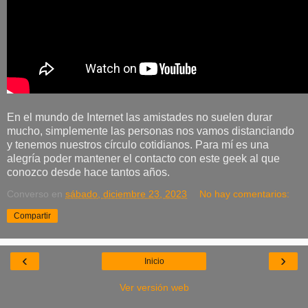
En el mundo de Internet las amistades no suelen durar
mucho, simplemente las personas nos vamos distanciando
y tenemos nuestros círculo cotidianos. Para mí es una
alegría poder mantener el contacto con este geek al que
conozco desde hace tantos años.
Converso
en
sábado, diciembre 23, 2023
No hay comentarios:
Compartir
‹
›
Inicio
Ver versión web