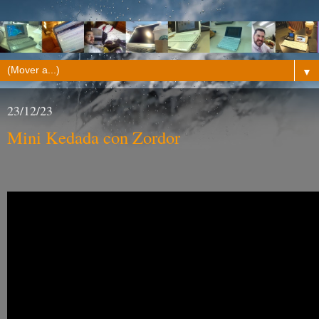
▼
23/12/23
Mini Kedada con Zordor