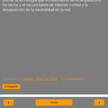
uso de la tecnología que el movimiento de AcampadaSOL
ha hecho y el oscuro futuro de Internet: control y la
desaparición de la neutralidad en la red.
Converso
en
viernes, junio 10, 2011
2 comentarios:
Compartir
‹
›
Inicio