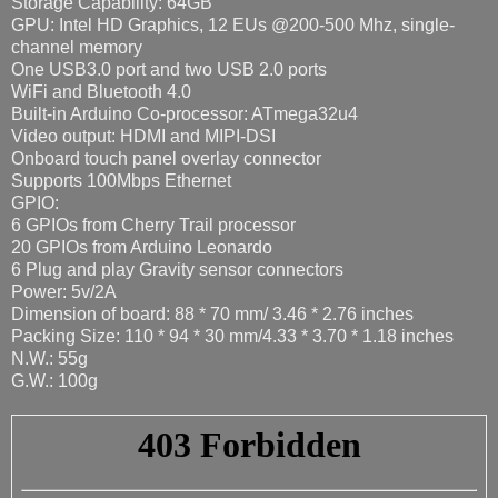
Storage Capability: 64GB
GPU: Intel HD Graphics, 12 EUs @200-500 Mhz, single-
channel memory
One USB3.0 port and two USB 2.0 ports
WiFi and Bluetooth 4.0
Built-in Arduino Co-processor: ATmega32u4
Video output: HDMI and MIPI-DSI
Onboard touch panel overlay connector
Supports 100Mbps Ethernet
GPIO:
6 GPIOs from Cherry Trail processor
20 GPIOs from Arduino Leonardo
6 Plug and play Gravity sensor connectors
Power: 5v/2A
Dimension of board: 88 * 70 mm/ 3.46 * 2.76 inches
Packing Size: 110 * 94 * 30 mm/4.33 * 3.70 * 1.18 inches
N.W.: 55g
G.W.: 100g