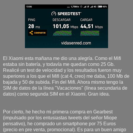
El Xiaomi esta mañana me dio una alegría. Como el Mifi
estaba sin batería, y todavía me quedan como 25 Gb.
Realicé un test de velocidad y los resultados fueron muy
superiores a los que el Mifi (cat 4, creo) me daba, 100 Mb de
bajada y 50 de subida. Fin del Mifi. Ahora mismo tengo la
SIM de datos de la línea "Vacaciones" (línea secundaria de
datos) como segunda SIM en el Xiaomi. Gran idea.
Por cierto, he hecho mi primera compra en Gearbest
(impulsado por los entusiastas tweets del señor Miope
pensativo), he comprado un smartphone por 75 Euros
(precio en pre venta, promocional). Es para un buen amigo