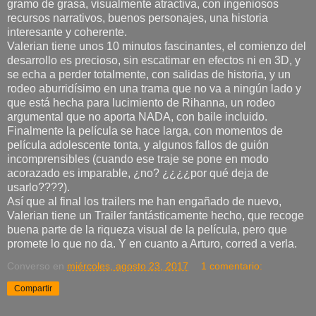
gramo de grasa, visualmente atractiva, con ingeniosos
recursos narrativos, buenos personajes, una historia
interesante y coherente.
Valerian tiene unos 10 minutos fascinantes, el comienzo del
desarrollo es precioso, sin escatimar en efectos ni en 3D, y
se echa a perder totalmente, con salidas de historia, y un
rodeo aburridísimo en una trama que no va a ningún lado y
que está hecha para lucimiento de Rihanna, un rodeo
argumental que no aporta NADA, con baile incluido.
Finalmente la película se hace larga, con momentos de
película adolescente tonta, y algunos fallos de guión
incomprensibles (cuando ese traje se pone en modo
acorazado es imparable, ¿no? ¿¿¿¿por qué deja de
usarlo????).
Así que al final los trailers me han engañado de nuevo,
Valerian tiene un Trailer fantásticamente hecho, que recoge
buena parte de la riqueza visual de la película, pero que
promete lo que no da. Y en cuanto a Arturo, corred a verla.
Converso
en
miércoles, agosto 23, 2017
1 comentario:
Compartir