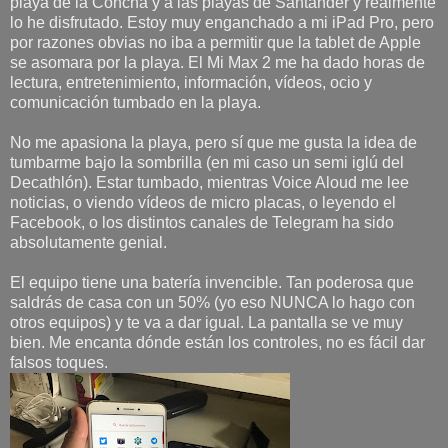
playa de la Concha y a las playas de Santander y realmente
lo he disfrutado. Estoy muy enganchado a mi iPad Pro, pero
por razones obvias no iba a permitir que la tablet de Apple
se asomara por la playa. El Mi Max 2 me ha dado horas de
lectura, entretenimiento, información, vídeos, ocio y
comunicación tumbado en la playa.
No me apasiona la playa, pero sí que me gusta la idea de
tumbarme bajo la sombrilla (en mi caso un semi iglú del
Decathlón). Estar tumbado, mientras Voice Aloud me lee
noticias, o viendo vídeos de micro placas, o leyendo el
Facebook, o los distintos canales de Telegram ha sido
absolutamente genial.
El equipo tiene una batería invencible. Tan poderosa que
saldrás de casa con un 50% (yo eso NUNCA lo hago con
otros equipos) y te va a dar igual. La pantalla se ve muy
bien. Me encanta dónde están los controles, no es fácil dar
falsos toques.