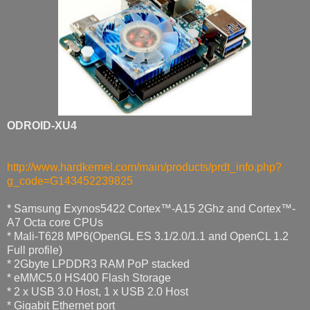
ODROID-XU4
http://www.hardkernel.com/main/products/prdt_info.php?
g_code=G143452239825
* Samsung Exynos5422 Cortex™-A15 2Ghz and Cortex™-
A7 Octa core CPUs
* Mali-T628 MP6(OpenGL ES 3.1/2.0/1.1 and OpenCL 1.2
Full profile)
* 2Gbyte LPDDR3 RAM PoP stacked
* eMMC5.0 HS400 Flash Storage
* 2 x USB 3.0 Host, 1 x USB 2.0 Host
* Gigabit Ethernet port