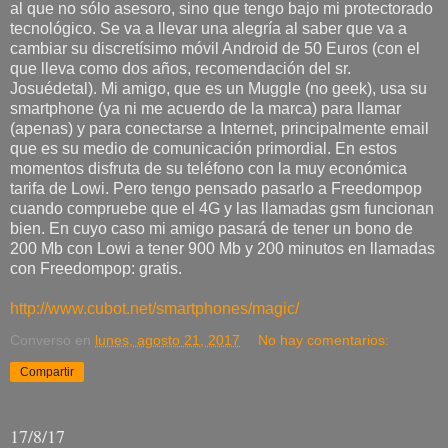
al que no sólo asesoro, sino que tengo bajo mi protectorado
tecnológico. Se va a llevar una alegría al saber que va a
cambiar su discretísimo móvil Android de 50 Euros (con el
que lleva como dos años, recomendación del sr.
Josuédetal). Mi amigo, que es un Muggle (no geek), usa su
smartphone (ya ni me acuerdo de la marca) para llamar
(apenas) y para conectarse a Internet, principalmente email
que es su medio de comunicación primordial. En estos
momentos disfruta de su teléfono con la muy económica
tarifa de Lowi. Pero tengo pensado pasarlo a Freedompop
cuando compruebe que el 4G y las llamadas gsm funcionan
bien. En cuyo caso mi amigo pasará de tener un bono de
200 Mb con Lowi a tener 900 Mb y 200 minutos en llamadas
con Freedompop: gratis.
http://www.cubot.net/smartphones/magic/
Converso
en
lunes, agosto 21, 2017
No hay comentarios:
Compartir
17/8/17