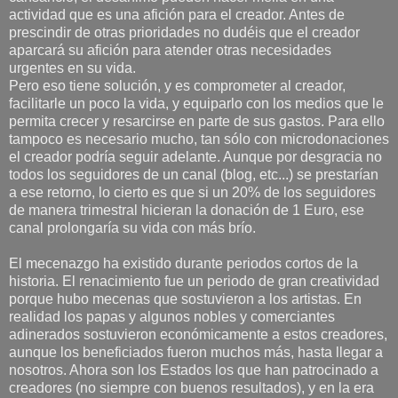
actividad que es una afición para el creador. Antes de
prescindir de otras prioridades no dudéis que el creador
aparcará su afición para atender otras necesidades
urgentes en su vida.
Pero eso tiene solución, y es comprometer al creador,
facilitarle un poco la vida, y equiparlo con los medios que le
permita crecer y resarcirse en parte de sus gastos. Para ello
tampoco es necesario mucho, tan sólo con microdonaciones
el creador podría seguir adelante. Aunque por desgracia no
todos los seguidores de un canal (blog, etc...) se prestarían
a ese retorno, lo cierto es que si un 20% de los seguidores
de manera trimestral hicieran la donación de 1 Euro, ese
canal prolongaría su vida con más brío.
El mecenazgo ha existido durante periodos cortos de la
historia. El renacimiento fue un periodo de gran creatividad
porque hubo mecenas que sostuvieron a los artistas. En
realidad los papas y algunos nobles y comerciantes
adinerados sostuvieron económicamente a estos creadores,
aunque los beneficiados fueron muchos más, hasta llegar a
nosotros. Ahora son los Estados los que han patrocinado a
creadores (no siempre con buenos resultados), y en la era