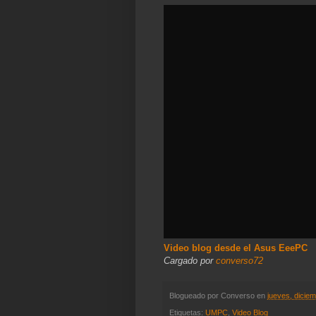
Video blog desde el Asus EeePC
Cargado por
converso72
Blogueado por
Converso
en
jueves, dicie
Etiquetas:
UMPC
,
Video Blog