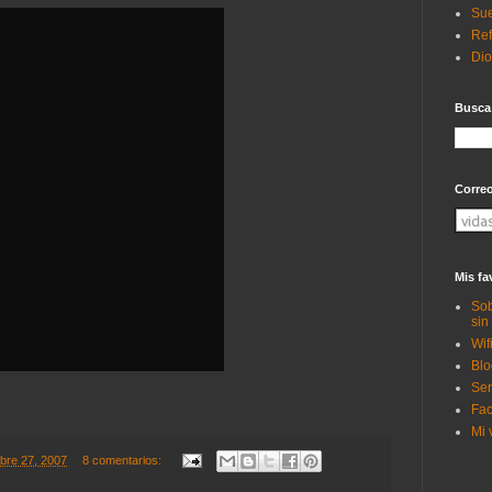
Sue
Ref
Di
Busca
Corre
Mis fa
Sob
sin
Wif
Blo
Ser
Fac
Mi 
mbre 27, 2007
8 comentarios: