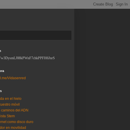
n
Fw3DysmLJ88kPWnF7chkPPFH6JnrS
ora
l.me/Vidasenred
os
da en el hielo
uestro móvil
 caminos del ADN
lista Stem
ernet como disco duro
dor en movilidad