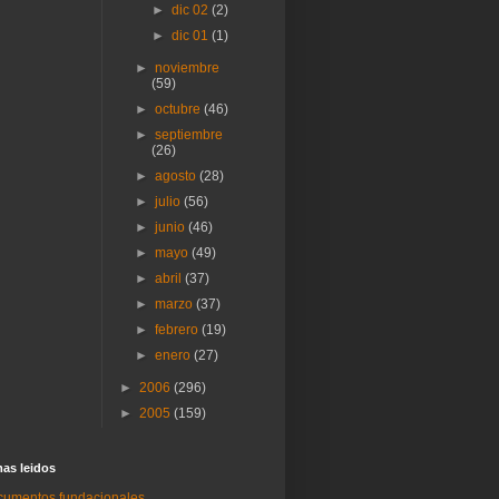
►
dic 02
(2)
►
dic 01
(1)
►
noviembre
(59)
►
octubre
(46)
►
septiembre
(26)
►
agosto
(28)
►
julio
(56)
►
junio
(46)
►
mayo
(49)
►
abril
(37)
►
marzo
(37)
►
febrero
(19)
►
enero
(27)
►
2006
(296)
►
2005
(159)
as lei­dos
umentos fundacionales