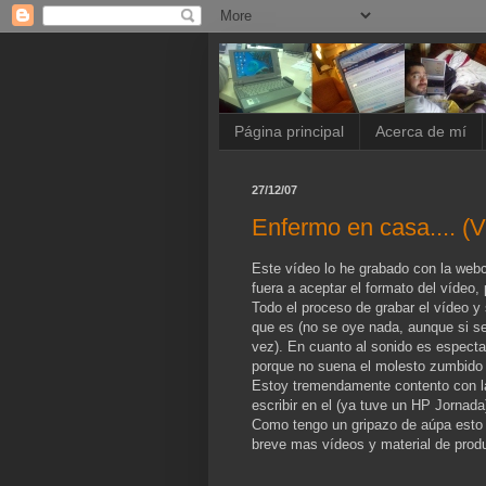
Página principal
Acerca de mí
27/12/07
Enfermo en casa.... (V
Este vídeo lo he grabado con la we
fuera a aceptar el formato del vídeo, p
Todo el proceso de grabar el vídeo y
que es (no se oye nada, aunque si s
vez). En cuanto al sonido es especta
porque no suena el molesto zumbido e
Estoy tremendamente contento con la 
escribir en el (ya tuve un HP Jornada)
Como tengo un gripazo de aúpa esto e
breve mas vídeos y material de produ