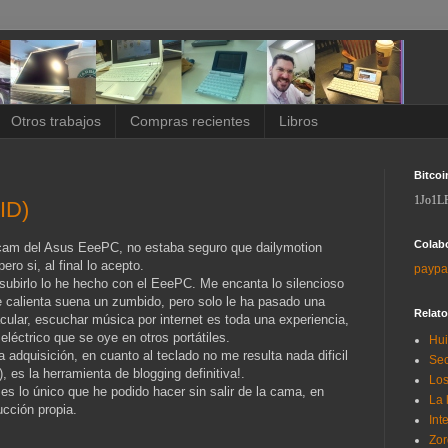
Otros trabajos
Compras recientes
Libros
Bitcoi
1Jo1L
ID)
Colab
bcam del Asus EeePC, no estaba seguro que dailymotion
ero si, al final lo acepto.
paypa
 subirlo lo he hecho con el EeePC. Me encanta lo silencioso
e calienta suena un zumbido, pero solo le ha pasado una
Relat
cular, escuchar música por internet es toda una experiencia,
léctrico que se oye en otros portátiles.
Hui
adquisición, en cuanto al teclado no me resulta nada dificil
Sec
, es la herramienta de blogging definitiva!.
Los
s lo único que he podido hacer sin salir de la cama, en
La 
cción propia.
Int
Zor