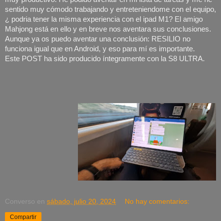
sentido muy cómodo trabajando y entreteniendome con el equipo,
¿ podria tener la misma experiencia con el ipad M1? El amigo
Mahjong está en ello y en breve nos aventara sus conclusiones.
Aunque ya os puedo aventar una conclusión: RESILIO no
funciona igual que en Android, y eso para mí es importante.
Este POST ha sido producido íntegramente con la S8 ULTRA.
Converso
en
sábado, julio 20, 2024
No hay comentarios:
Compartir