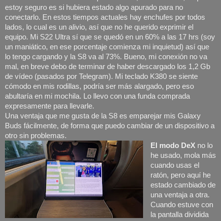
estoy seguro es si hubiera estado algo apurado para no
conectarlo. En estos tiempos actuales hay enchufes por todos
lados, lo cual es un alivio, así que no he querido exprimir el
equipo. Mi S22 Ultra sí que se quedó en un 60% a las 17 hrs (soy
un maniático, en ese porcentaje comienza mi inquietud) así que
lo tengo cargando y la S8 va al 73%. Bueno, mi conexión no va
mal, en breve debo de terminar de haber descargado los 1,2 Gb
de vídeo (pasados por Telegram). Mi teclado K380 se siente
cómodo en mis rodillas, podría ser más alargado, pero eso
abultaría en mi mochila. Lo llevo con una funda comprada
expresamente para llevarle.
Una ventaja que me gusta de la S8 es emparejar mis Galaxy
Buds fácilmente, de forma que puedo cambiar de un dispositivo a
otro sin problemas.
El modo DeX
no lo
he usado, mola más
cuando usas el
ratón, pero aquí he
estado cambiado de
una ventaja a otra.
Cuando estuve con
la pantalla dividida