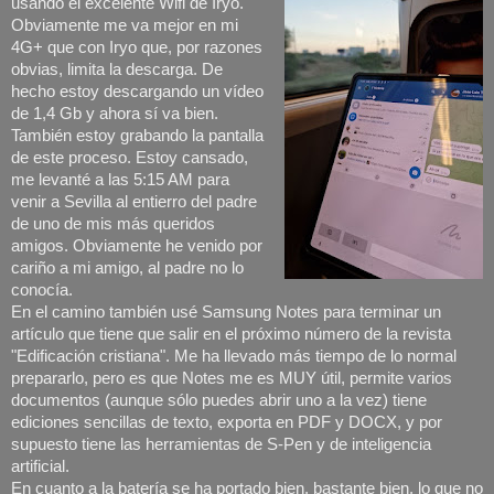
usando el excelente Wifi de Iryo.
Obviamente me va mejor en mi
4G+ que con Iryo que, por razones
obvias, limita la descarga. De
hecho estoy descargando un vídeo
de 1,4 Gb y ahora sí va bien.
También estoy grabando la pantalla
de este proceso. Estoy cansado,
me levanté a las 5:15 AM para
venir a Sevilla al entierro del padre
de uno de mis más queridos
amigos. Obviamente he venido por
cariño a mi amigo, al padre no lo
conocía.
En el camino también usé Samsung Notes para terminar un
artículo que tiene que salir en el próximo número de la revista
"Edificación cristiana". Me ha llevado más tiempo de lo normal
prepararlo, pero es que Notes me es MUY útil, permite varios
documentos (aunque sólo puedes abrir uno a la vez) tiene
ediciones sencillas de texto, exporta en PDF y DOCX, y por
supuesto tiene las herramientas de S-Pen y de inteligencia
artificial.
En cuanto a la batería se ha portado bien, bastante bien, lo que no