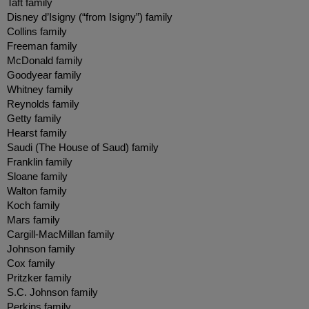
Taft family
Disney d’Isigny (“from Isigny”) family
Collins family
Freeman family
McDonald family
Goodyear family
Whitney family
Reynolds family
Getty family
Hearst family
Saudi (The House of Saud) family
Franklin family
Sloane family
Walton family
Koch family
Mars family
Cargill-MacMillan family
Johnson family
Cox family
Pritzker family
S.C. Johnson family
Perkins family