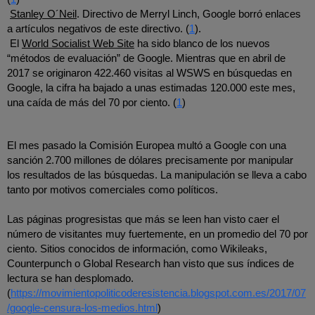
Stanley O´Neil
. Directivo de Merryl Linch, Google borró enlaces 
a artículos negativos de este directivo. (
1
).
El 
World Socialist Web Site
 ha sido blanco de los nuevos 
“métodos de evaluación” de Google. Mientras que en abril de 
2017 se originaron 422.460 visitas al WSWS en búsquedas en 
Google, la cifra ha bajado a unas estimadas 120.000 este mes, 
una caída de más del 70 por ciento. (
1
)
El mes pasado la Comisión Europea multó a Google con una 
sanción 2.700 millones de dólares precisamente por manipular 
los resultados de las búsquedas. La manipulación se lleva a cabo 
tanto por motivos comerciales como políticos.
Las páginas progresistas que más se leen han visto caer el 
número de visitantes muy fuertemente, en un promedio del 70 por 
ciento. Sitios conocidos de información, como Wikileaks, 
Counterpunch o Global Research han visto que sus índices de 
lectura se han desplomado. 
(
https://movimientopoliticoderesistencia.blogspot.com.es/2017/07
/google-censura-los-medios.html
) 